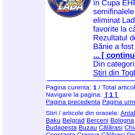
în Cupa EHF,
semifinalele
eliminat Lad
favorite la c
Rezultatul d
Bănie a fost
... [ continu
Din categor
Stiri din Togl
Pagina curenta:
1
/ Total artico
Navigare la pagina:
[ 1 ]
Pagina precedenta
Pagina urm
Stiri / articole din orasele:
Anta
Baku
Belgrad
Berceni
Bologna
Budapesta
Buzau
Cãlãrasi
Chi
Constanta
Craiova
Călărași
De