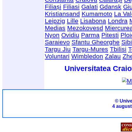
Filiași
Filiasi
Galati
Gdansk
Giu
Kristiansand
Kumamoto
La Val
Leipzig
Lille
Lisabona
Londra
Medias
Mezokovesd
Miercure
Nyon
Ovidiu
Parma
Pitesti
Ploi
Saraievo
Sfantu Gheorghe
Sib
Targu Jiu
Targu-Mures
Tbilisi
T
Voluntari
Wimbledon
Zalau
Zhe
Universitatea Craio
© Unive
4 august