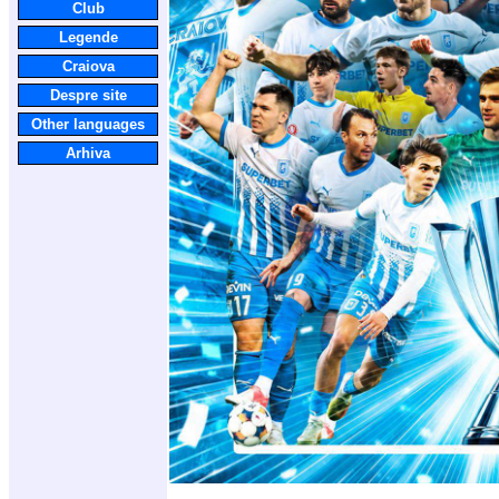
Club
Legende
Craiova
Despre site
Other languages
Arhiva