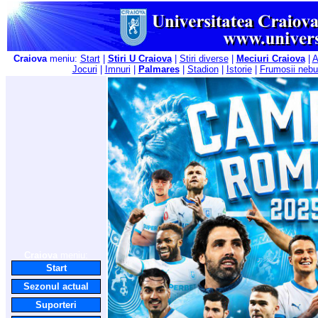
Craiova
meniu:
Start
|
Stiri U Craiova
|
Stiri diverse
|
Meciuri Craiova
|
A
Jocuri
|
Imnuri
|
Palmares
|
Stadion
|
Istorie
|
Frumosii nebu
Craiova
meniu:
Start
Sezonul actual
Suporteri