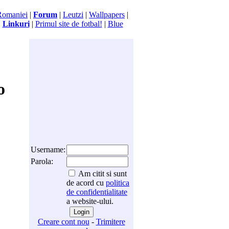
Romaniei
|
Forum
|
Leutzi
|
Wallpapers
|
|
Linkuri
|
Primul site de fotbal!
|
Blue
o
Username:
Parola:
Am citit si sunt
de acord cu
politica
de confidentialitate
a website-ului.
Creare cont nou
-
Trimitere