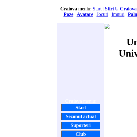
Craiova
meniu:
Start
|
Stiri U Craiova
Poze
|
Avatare
|
Jocuri
|
Imnuri
|
Pal
Un
Uni
Craiova
meniu:
Start
Sezonul actual
Suporteri
Club