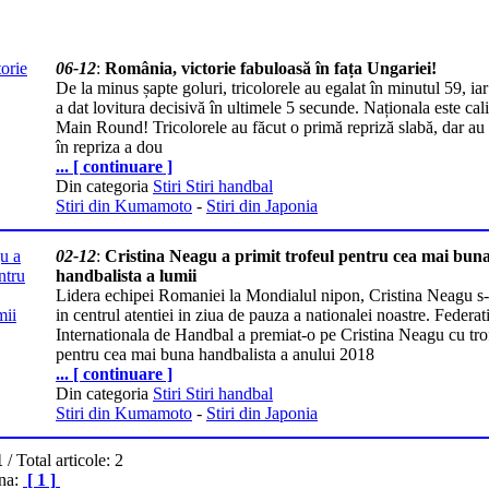
06-12
:
România, victorie fabuloasă în fața Ungariei!
De la minus șapte goluri, tricolorele au egalat în minutul 59, i
a dat lovitura decisivă în ultimele 5 secunde. Naționala este cali
Main Round! Tricolorele au făcut o primă repriză slabă, dar au
în repriza a dou
... [ continuare ]
Din categoria
Stiri Stiri handbal
Stiri din Kumamoto
-
Stiri din Japonia
02-12
:
Cristina Neagu a primit trofeul pentru cea mai bun
handbalista a lumii
Lidera echipei Romaniei la Mondialul nipon, Cristina Neagu s-a
in centrul atentiei in ziua de pauza a nationalei noastre. Federat
Internationala de Handbal a premiat-o pe Cristina Neagu cu tro
pentru cea mai buna handbalista a anului 2018
... [ continuare ]
Din categoria
Stiri Stiri handbal
Stiri din Kumamoto
-
Stiri din Japonia
1
/ Total articole: 2
ina:
[ 1 ]