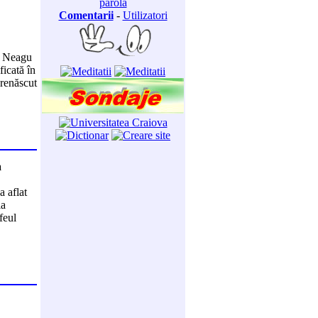
parola
Comentarii
-
Utilizatori
ar Neagu
ficată în
 renăscut
a
 aflat
ia
feul