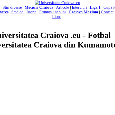
|
Stiri diverse
|
Meciuri Craiova
|
Articole
|
Interviuri
|
Liga 1
|
Cupa 
mares
|
Stadion
|
Istorie
|
Frumosii nebuni
|
Craiova Maxima
|
Contact
Lions
|
iversitatea Craiova .eu - Fotbal
versitatea Craiova din Kumamot