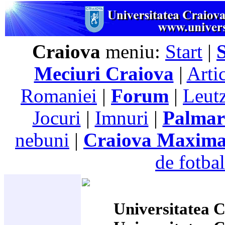
Craiova
meniu:
Start
|
Meciuri Craiova
|
Arti
Romaniei
|
Forum
|
Leutz
Jocuri
|
Imnuri
|
Palmar
nebuni
|
Craiova Maxim
de fotbal
Universitatea C