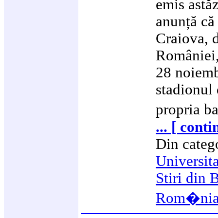
emis astă
anunță că 
Craiova, 
României,
28 noiembr
stadionul 
propria 
... [ cont
Din categ
Universit
Stiri din 
Rom�ni