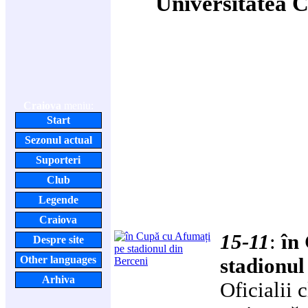
Universitatea C
Craiova
meniu:
Start
Sezonul actual
Suporteri
Club
Legende
Craiova
15-11
:
în
Despre site
Other languages
stadionul
Arhiva
Oficialii