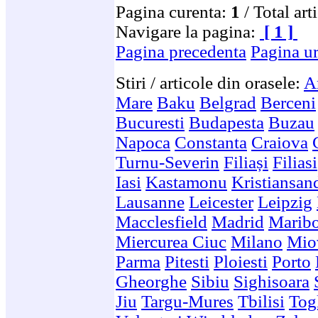
Pagina curenta:
1
/ Total art
Navigare la pagina:
[ 1 ]
Pagina precedenta
Pagina u
Stiri / articole din orasele:
A
Mare
Baku
Belgrad
Berceni
Bucuresti
Budapesta
Buzau
Napoca
Constanta
Craiova
Turnu-Severin
Filiași
Filiasi
Iasi
Kastamonu
Kristiansan
Lausanne
Leicester
Leipzig
Macclesfield
Madrid
Marib
Miercurea Ciuc
Milano
Mio
Parma
Pitesti
Ploiesti
Porto
Gheorghe
Sibiu
Sighisoara
Jiu
Targu-Mures
Tbilisi
Togl