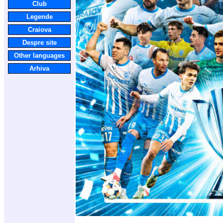
Club
Legende
Craiova
Despre site
Other languages
Arhiva