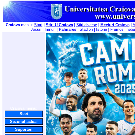
Craiova
meniu:
Start
|
Stiri U Craiova
|
Stiri diverse
|
Meciuri Craiova
|
A
Jocuri
|
Imnuri
|
Palmares
|
Stadion
|
Istorie
|
Frumosii nebu
Craiova
meniu:
Start
Sezonul actual
Suporteri