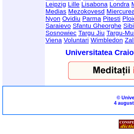
Leipzig
Lille
Lisabona
Londra
Medias
Mezokovesd
Miercure
Nyon
Ovidiu
Parma
Pitesti
Ploi
Saraievo
Sfantu Gheorghe
Sib
Sosnowiec
Targu Jiu
Targu-Mu
Viena
Voluntari
Wimbledon
Za
Universitatea Craio
© Unive
4 august