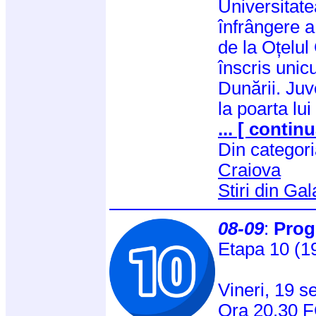
Universitate
înfrângere a
de la Oțelul
înscris unic
Dunării. Juv
la poarta l
... [ continu
Din categor
Craiova
Stiri din Gal
08-09
:
Prog
Etapa 10 (1
Vineri, 19 s
Ora 20.30 F