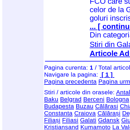
FCO care sun
celor de la 
goluri inscri
... [ continu
Din categor
Stiri din Gal
Articole Ad
Pagina curenta:
1
/ Total artico
Navigare la pagina:
[ 1 ]
Pagina precedenta
Pagina urm
Stiri / articole din orasele:
Anta
Baku
Belgrad
Berceni
Bologna
Budapesta
Buzau
Cãlãrasi
Chi
Constanta
Craiova
Călărași
De
Filiași
Filiasi
Galati
Gdansk
Giu
Kristiansand
Kumamoto
La Val