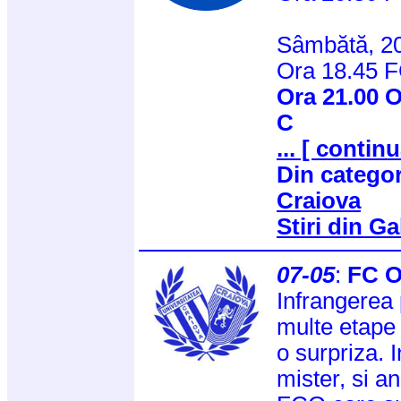
Sâmbătă, 20
Ora 18.45 F
Ora 21.00 O
C
... [ continu
Din catego
Craiova
Stiri din Ga
07-05
:
FC O
Infrangerea 
multe etape 
o surpriza. 
mister, si a