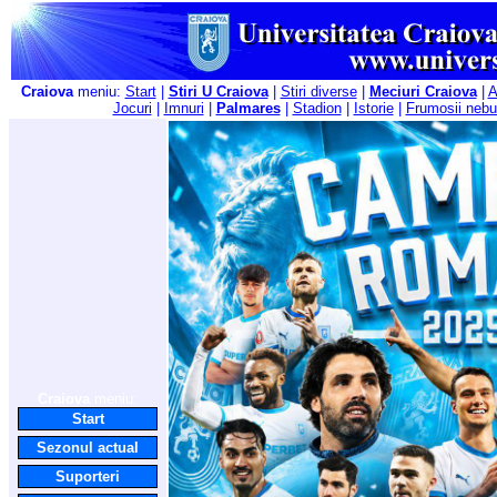
Craiova
meniu:
Start
|
Stiri U Craiova
|
Stiri diverse
|
Meciuri Craiova
|
A
Jocuri
|
Imnuri
|
Palmares
|
Stadion
|
Istorie
|
Frumosii nebu
Craiova
meniu:
Start
Sezonul actual
Suporteri