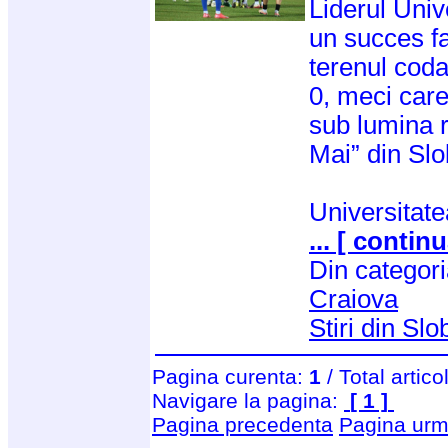
Liderul Univ
un succes fa
terenul coda
0, meci care
sub lumina r
Mai” din Slo
Universitat
... [ continu
Din categor
Craiova
Stiri din Slo
Pagina curenta:
1
/ Total artico
Navigare la pagina:
[ 1 ]
Pagina precedenta
Pagina urm