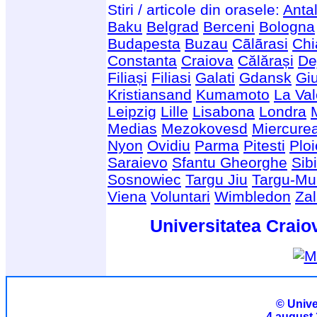
Stiri / articole din orasele:
Anta
Baku
Belgrad
Berceni
Bologna
Budapesta
Buzau
Cãlãrasi
Chi
Constanta
Craiova
Călărași
De
Filiași
Filiasi
Galati
Gdansk
Giu
Kristiansand
Kumamoto
La Val
Leipzig
Lille
Lisabona
Londra
Medias
Mezokovesd
Miercure
Nyon
Ovidiu
Parma
Pitesti
Ploi
Saraievo
Sfantu Gheorghe
Sib
Sosnowiec
Targu Jiu
Targu-Mu
Viena
Voluntari
Wimbledon
Za
Universitatea Craio
© Unive
4 august 