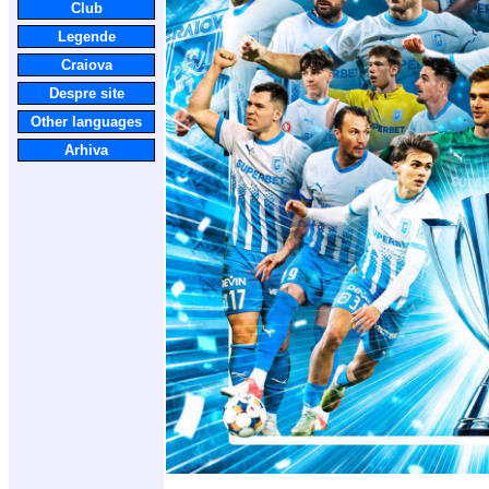
Club
Legende
Craiova
Despre site
Other languages
Arhiva