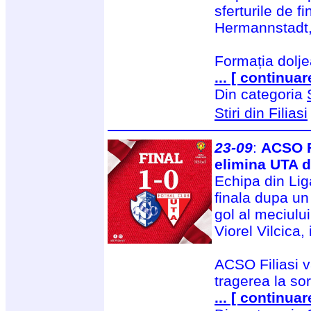
sferturile de f
Hermannstadt, 
Formația dolje
... [ continuar
Din categoria
Stiri din Filiasi
23-09
:
ACSO F
elimina UTA 
Echipa din Liga
finala dupa un 
gol al meciului
Viorel Vilcica,
ACSO Filiasi v
tragerea la sor
... [ continuar