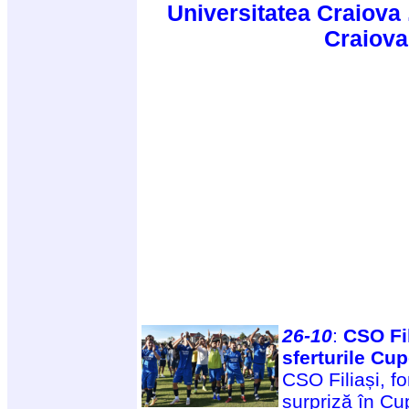
Universitatea Craiova 
Craiova 
26-10
:
CSO Fil
sferturile Cu
CSO Filiași, f
surpriză în Cup