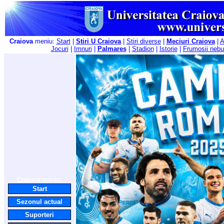
Craiova
meniu:
Start
|
Stiri U Craiova
|
Stiri diverse
|
Meciuri Craiova
|
A
Jocuri
|
Imnuri
|
Palmares
|
Stadion
|
Istorie
|
Frumosii nebu
Craiova
meniu:
Start
Sezonul actual
Suporteri