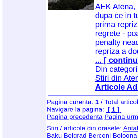
AEK Atena, d
dupa ce in t
prima repriz
regrete - po
penalty neac
repriza a do
... [ continu
Din categor
Stiri din Ate
Articole Ad
Pagina curenta:
1
/ Total artico
Navigare la pagina:
[ 1 ]
Pagina precedenta
Pagina urm
Stiri / articole din orasele:
Anta
Baku
Belgrad
Berceni
Bologna