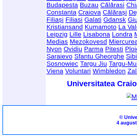
Budapesta
Buzau
Cãlãrasi
Chi
Constanta
Craiova
Călărași
De
Filiași
Filiasi
Galati
Gdansk
Giu
Kristiansand
Kumamoto
La Val
Leipzig
Lille
Lisabona
Londra
Medias
Mezokovesd
Miercure
Nyon
Ovidiu
Parma
Pitesti
Ploi
Saraievo
Sfantu Gheorghe
Sib
Sosnowiec
Targu Jiu
Targu-Mu
Viena
Voluntari
Wimbledon
Za
Universitatea Craio
© Unive
4 august