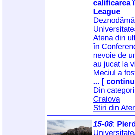
calificarea
League
Deznodămân
Universitat
Atena din ul
în Conferen
nevoie de un
au jucat la 
Meciul a fos
... [ continu
Din categor
Craiova
Stiri din Ate
15-08
:
Pier
Universitate