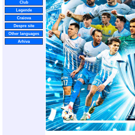
Club
Legende
Craiova
Despre site
Other languages
Arhiva