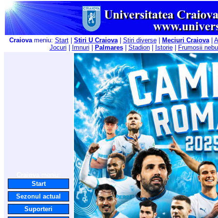
Craiova
meniu:
Start
|
Stiri U Craiova
|
Stiri diverse
|
Meciuri Craiova
|
A
Jocuri
|
Imnuri
|
Palmares
|
Stadion
|
Istorie
|
Frumosii nebu
Craiova
meniu:
Start
Sezonul actual
Suporteri