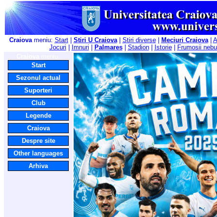
Craiova
meniu:
Start
|
Stiri U Craiova
|
Stiri diverse
|
Meciuri Craiova
|
A
Jocuri
|
Imnuri
|
Palmares
|
Stadion
|
Istorie
|
Frumosii nebu
Craiova
meniu:
Start
Sezonul actual
Suporteri
Club
Legende
Craiova
Despre site
Other languages
Arhiva