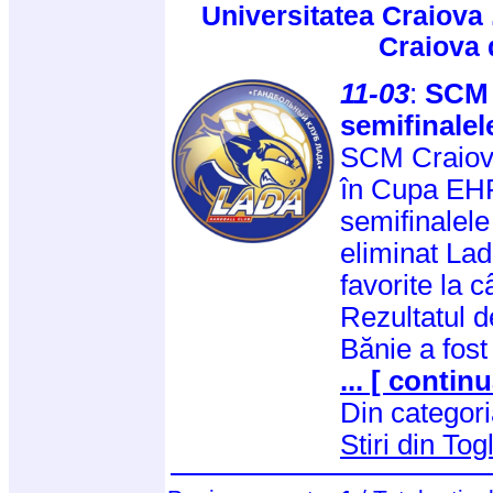
Universitatea Craiova 
Craiova d
11-03
:
SCM C
semifinale
SCM Craiova
în Cupa EHF,
semifinalele
eliminat Lad
favorite la c
Rezultatul d
Bănie a fost
... [ continu
Din categor
Stiri din Togl