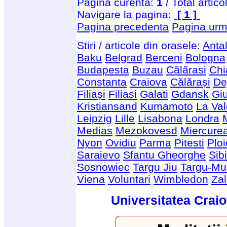
Pagina curenta:
1
/ Total artico
Navigare la pagina:
[ 1 ]
Pagina precedenta
Pagina urm
Stiri / articole din orasele:
Anta
Baku
Belgrad
Berceni
Bologna
Budapesta
Buzau
Cãlãrasi
Chi
Constanta
Craiova
Călărași
De
Filiași
Filiasi
Galati
Gdansk
Giu
Kristiansand
Kumamoto
La Val
Leipzig
Lille
Lisabona
Londra
Medias
Mezokovesd
Miercure
Nyon
Ovidiu
Parma
Pitesti
Ploi
Saraievo
Sfantu Gheorghe
Sib
Sosnowiec
Targu Jiu
Targu-Mu
Viena
Voluntari
Wimbledon
Za
Universitatea Craio