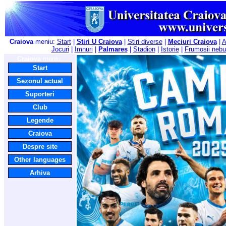
Craiova
meniu:
Start
|
Stiri U Craiova
|
Stiri diverse
|
Meciuri Craiova
|
A
Jocuri
|
Imnuri
|
Palmares
|
Stadion
|
Istorie
|
Frumosii nebu
Craiova
meniu:
Start
Sezonul actual
Suporteri
Club
Legende
Craiova
Despre site
Other languages
Arhiva