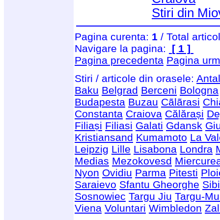
Stiri din Mi
Pagina curenta:
1
/ Total artico
Navigare la pagina:
[ 1 ]
Pagina precedenta
Pagina urm
Stiri / articole din orasele:
Anta
Baku
Belgrad
Berceni
Bologna
Budapesta
Buzau
Cãlãrasi
Chi
Constanta
Craiova
Călărași
De
Filiași
Filiasi
Galati
Gdansk
Giu
Kristiansand
Kumamoto
La Val
Leipzig
Lille
Lisabona
Londra
Medias
Mezokovesd
Miercure
Nyon
Ovidiu
Parma
Pitesti
Ploi
Saraievo
Sfantu Gheorghe
Sib
Sosnowiec
Targu Jiu
Targu-Mu
Viena
Voluntari
Wimbledon
Za