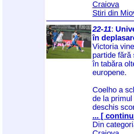
Craiova
Stiri din Mi
22-11
:
Unive
în deplasa
Victoria vin
partide fără
în tabăra olt
europene.
Coelho a sc
de la primul
deschis scor
... [ continu
Din categor
Craiova