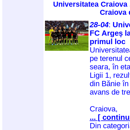
Universitatea Craiova 
Craiova 
28-04
:
Univ
FC Argeș la
primul loc
Universitat
pe terenul c
seara, în et
Ligii 1, rez
din Bănie în
avans de tre
Craiova,
... [ continu
Din categor