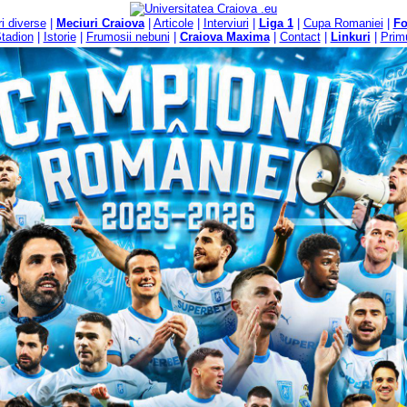
ri diverse
|
Meciuri Craiova
|
Articole
|
Interviuri
|
Liga 1
|
Cupa Romaniei
|
F
tadion
|
Istorie
|
Frumosii nebuni
|
Craiova Maxima
|
Contact
|
Linkuri
|
Primu