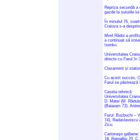
Repriza secundă a co
gazde la șuturile lu
În minutul 76, soart
Craiova s-a desprins
Mirel Rădoi a profit
a continuat să irose
Isenko.
Universitatea Craiova
directe cu Farul în 
Clasament și statist
Cu acest succes, Cr
Farul se păstrează 
Caseta tehnică
Universitatea Craio
D. Matei (M. Rădul
(Baiaram 73). Antre
Farul: Buzbuchi – V
74), Radaslavescu (
Zicu.
Cartonaşe galbene:
19, Ramalho 70, C.