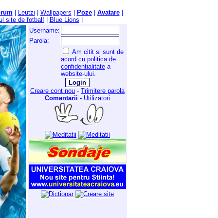
orum
|
Leutzi
|
Wallpapers
|
Poze
|
Avatare
|
l site de fotbal!
|
Blue Lions
|
Username:
Parola:
Am citit si sunt de
acord cu
politica de
confidentialitate
a
website-ului.
Creare cont nou
-
Trimitere parola
Comentarii
-
Utilizatori