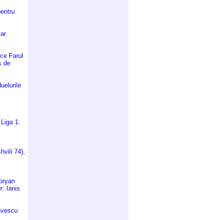
pentru
iar
 ce Farul
s de
duelurile
Liga 1.
vili 74),
goryan
r: Ianis
avescu