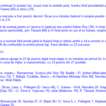
ntinuat în același ton: ocazii mari la ambele porți, Isenko fiind providențial 
i Ganea (65) și Iancu (70).
a meciului a fost practic decisă: Dican și-a introdus balonul în propria poartă, 
 la 2-0.
at de avantaj pentru a-l arunca în luptă pe nou-venitul Adrian Rus (78), în timp
ască oportunități, prin Tănasă (80) și în final printr-un șut al lui Ganea, respin
 a rezistat fără emoții până la fluierul final și obține astfel a 14-a victorie în 
35 de confruntări la nivelul primei ligi. Farul rămâne cu 13 succese.
ici
aiova ajunge la 23 de puncte după nouă etape și se menține pe primul loc în 
în zona de mijloc a clasamentului, cu 13 puncte din 27 posibile.
va: Isenko – Romanchuk, Screciu (Ad. Rus 79), Badelj – Fl. Ştefan (Mekvabish
escu 73), T. Băluţă, Cicâldău, Bancu – Al Hamlawi (Monday Etim 84), Nsimba
nor: Mirel Rădoi.
. Dican, Larie, L. Pellegrini (G. Iancu 46), C. Ganea – Vînă, Ramalho (N. Gri
Duţu 79) – Cr. Sima (I. Cojocaru 74), Işfan (Markovic 79), R. Tănasă. Antreno
 Romanchuk 35, Nsimba 37, D. Matei 39 / Cr. Sima 5, L. Pellegrini 7, Radasl
 Ganea 75.