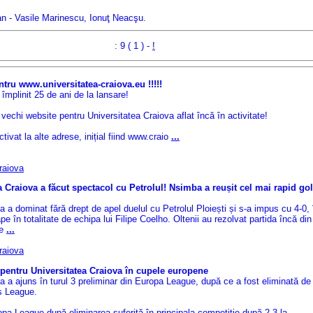
san - Vasile Marinescu, Ionuţ Neacşu.
: 9 ( 1 ) -
!
ntru www.universitatea-craiova.eu !!!!!
 împlinit 25 de ani de la lansare!
vechi website pentru Universitatea Craiova aflat încă în activitate!
ctivat la alte adrese, inițial fiind www.craio
...
Craiova
a Craiova a făcut spectacol cu Petrolul! Nsimba a reușit cel mai rapid gol
a a dominat fără drept de apel duelul cu Petrolul Ploiești și s-a impus cu 4-0, 
e în totalitate de echipa lui Filipe Coelho. Oltenii au rezolvat partida încă di
pe
...
Craiova
pentru Universitatea Craiova în cupele europene
a a ajuns în turul 3 preliminar din Europa League, după ce a fost eliminată de
s League.
pa League după eliminarea suferită în principala competiție după 2-3 la
...