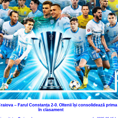
raiova – Farul Constanța 2-0. Oltenii își consolidează prima 
în clasament