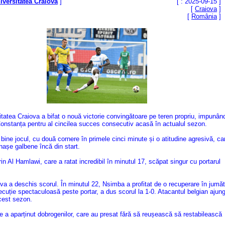
niversitatea Craiova
]
[ : 2025-09-15 ]
[
Craiova
]
[
România
]
tatea Craiova a bifat o nouă victorie convingătoare pe teren propriu, impunân
 Constanța pentru al cincilea succes consecutiv acasă în actualul sezon.
bine jocul, cu două cornere în primele cinci minute și o atitudine agresivă, ca
nașe galbene încă din start.
prin Al Hamlawi, care a ratat incredibil în minutul 17, scăpat singur cu portarul
ova a deschis scorul. În minutul 22, Nsimba a profitat de o recuperare în jumă
ecuție spectaculoasă peste portar, a dus scorul la 1-0. Atacantul belgian ajung
acest sezon.
ze a aparținut dobrogenilor, care au presat fără să reușească să restabilească