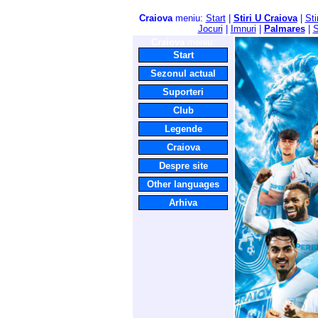
Craiova
meniu:
Start
|
Stiri U Craiova
|
Sti
Jocuri
|
Imnuri
|
Palmares
|
S
Craiova
meniu:
Start
Sezonul actual
Suporteri
Club
Legende
Craiova
Despre site
Other languages
Arhiva