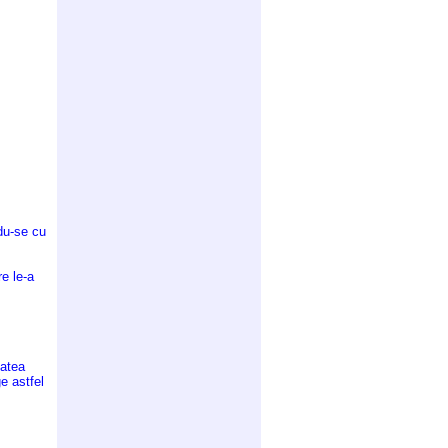
du-se cu
re le-a
tatea
e astfel