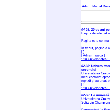
Arbitri: Marcel Bîr
04-08
:
25 de ani pe
Pagina de internet a
Pagina este cel mai 
În trecut, pagina a a
[ ]
[
Adrian Trasca
]
Stiri Universitatea 
02-08
:
Universitate
sezonului
Universitatea Craiov
meci controlat aproap
repriză și au urcat 
[ ]
Stiri Universitatea 
02-08
:
Ce urmează 
Universitatea Craiov
Sofia din Champion
Retrogradată în Euro