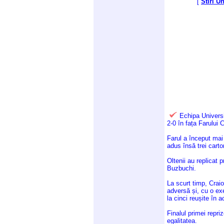
[
Stiri U
Echipa Universi
2-0 în fața Farului
Farul a început mai 
adus însă trei carto
Oltenii au replicat 
Buzbuchi.
La scurt timp, Crai
adversă și, cu o ex
la cinci reușite în 
Finalul primei repri
egalitatea.