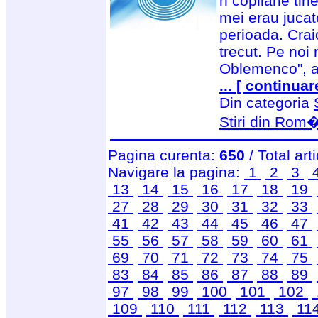
n copilarie tin
mei erau jucat
perioada. Cra
trecut. Pe noi
Oblemenco", 
... [ continuar
Din categoria
Stiri din Rom
Pagina curenta:
650
/ Total art
Navigare la pagina:
1
2
3
13
14
15
16
17
18
19
27
28
29
30
31
32
33
41
42
43
44
45
46
47
55
56
57
58
59
60
61
69
70
71
72
73
74
75
83
84
85
86
87
88
89
97
98
99
100
101
102
109
110
111
112
113
11