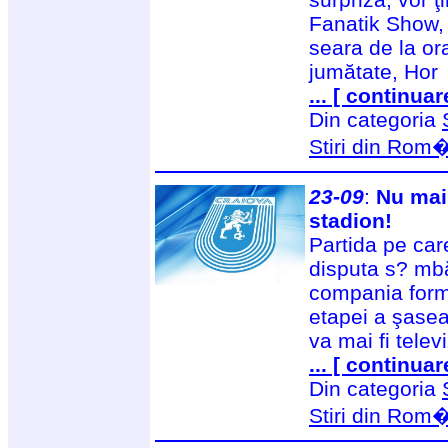
Fanatik Show,
seara de la or
jumătate, Hor
... [ continuar
Din categoria
Stiri din Rom
23-09
:
Nu mai 
stadion!
Partida pe car
disputa s? mbă
compania forma
etapei a şasea
va mai fi tele
... [ continuar
Din categoria
Stiri din Rom