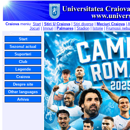
Craiova
meniu:
Start
|
Stiri U Craiova
|
Stiri diverse
|
Meciuri Craiova
|
A
Jocuri
|
Imnuri
|
Palmares
|
Stadion
|
Istorie
|
Frumosii nebu
Craiova
meniu:
Start
Sezonul actual
Suporteri
Club
Legende
Craiova
Despre site
Other languages
Arhiva