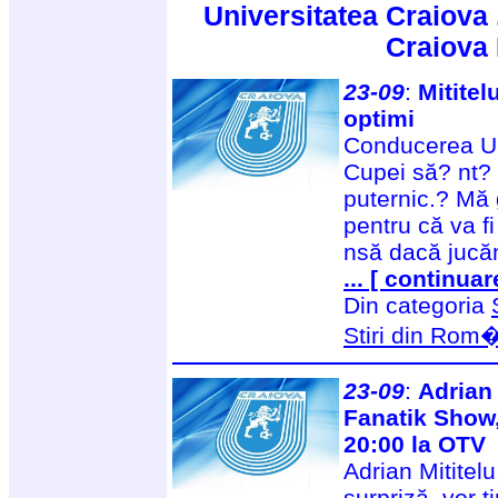
Universitatea Craiova 
Craiova
23-09
:
Mititel
optimi
Conducerea Uni
Cupei să? nt? 
puternic.? Mă 
pentru că va f
nsă dacă jucă
... [ continuar
Din categoria
Stiri din Rom
23-09
:
Adrian 
Fanatik Show,
20:00 la OTV
Adrian Mititelu,
surpriză, vor ţ