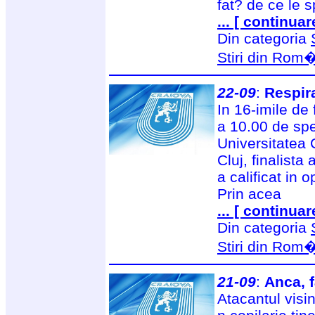
fat? de ce le 
... [ continuar
Din categoria
Stiri din Rom
22-09
:
Respir
In 16-imile de 
a 10.00 de spect
Universitatea 
Cluj, finalista 
a calificat in o
Prin acea
... [ continuar
Din categoria
Stiri din Rom
21-09
:
Anca, 
Atacantul visin