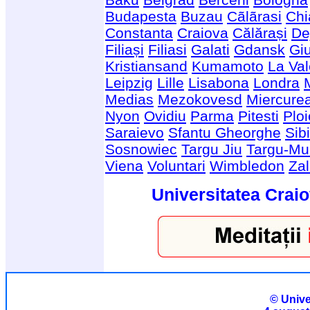
Budapesta
Buzau
Cãlãrasi
Chi
Constanta
Craiova
Călărași
De
Filiași
Filiasi
Galati
Gdansk
Giu
Kristiansand
Kumamoto
La Val
Leipzig
Lille
Lisabona
Londra
Medias
Mezokovesd
Miercure
Nyon
Ovidiu
Parma
Pitesti
Ploi
Saraievo
Sfantu Gheorghe
Sib
Sosnowiec
Targu Jiu
Targu-Mu
Viena
Voluntari
Wimbledon
Za
Universitatea Craio
© Unive