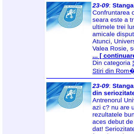
23-09
:
Stanga
Confruntarea 
seara este a tr
ultimele trei l
amicale disput
Atunci, Univers
Valea Rosie, s
... [ continuar
Din categoria
Stiri din Rom
23-09
:
Stanga
din seriozitat
Antrenorul Uni
azi c? nu are
rezultatele bun
aces debut de
dat! Seriozitat