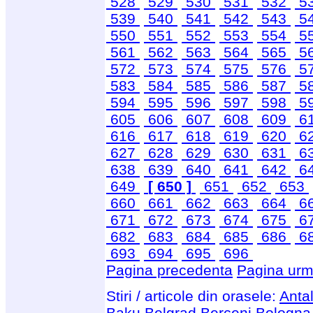
528
529
530
531
532
5
539
540
541
542
543
5
550
551
552
553
554
5
561
562
563
564
565
5
572
573
574
575
576
5
583
584
585
586
587
5
594
595
596
597
598
5
605
606
607
608
609
6
616
617
618
619
620
6
627
628
629
630
631
6
638
639
640
641
642
6
649
[ 650 ]
651
652
653
660
661
662
663
664
6
671
672
673
674
675
6
682
683
684
685
686
6
693
694
695
696
Pagina precedenta
Pagina urm
Stiri / articole din orasele:
Anta
Baku
Belgrad
Berceni
Bologna