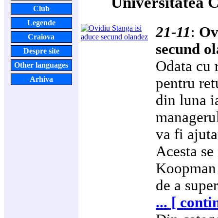
Universitatea 
Club
Legende
21-11
:
Ov
Craiova
secund o
Despre site
Odata cu r
Other languages
pentru ret
Arhiva
din luna i
managerul
va fi ajut
Acesta se
Koopman s
de a super
... [ cont