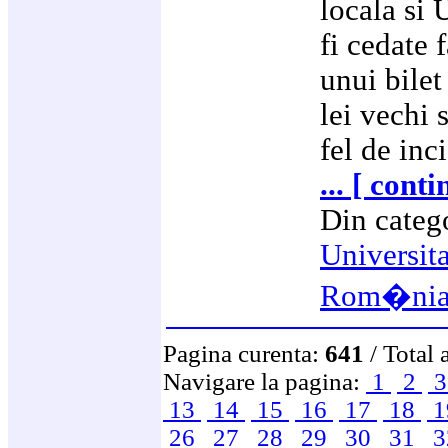
locala si 
fi cedate 
unui bilet
lei vechi 
fel de inc
... [ cont
Din categ
Universit
Rom�ni
Pagina curenta:
641
/ Total 
Navigare la pagina:
1
2
13
14
15
16
17
18
1
26
27
28
29
30
31
3