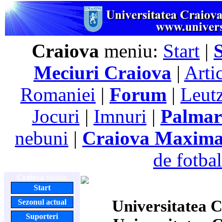
Craiova
meniu:
Start
|
Meciuri Craiova
|
Arti
Romaniei
|
Forum
|
Leutz
Jocuri
|
Imnuri
|
Palmar
nebuni
|
Craiova Maxim
de fotbal
Craiova
meniu:
Start
Universitatea C
Sezonul actual
Suporteri