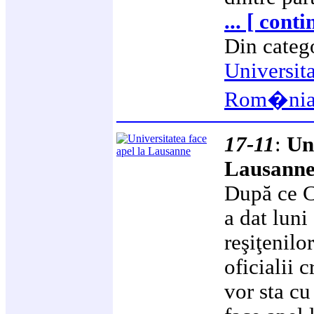
... [ cont
Din categ
Universit
Rom�ni
17-11
:
Uni
Lausann
După ce C
a dat luni
reşiţenilo
oficialii 
vor sta cu