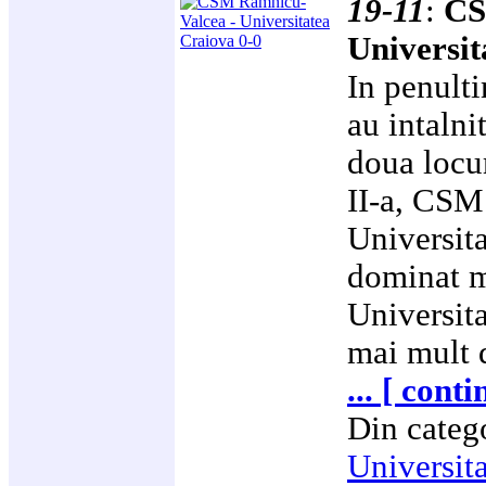
19-11
:
CS
Universit
In penulti
au intalni
doua locur
II-a, CSM
Universita
dominat m
Universita
mai mult 
... [ cont
Din categ
Universit