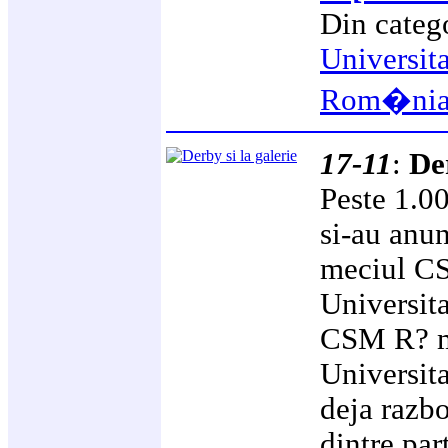
Din categ
Universit
Rom�ni
17-11
:
Der
Peste 1.00
si-au anun
meciul CS
Universit
CSM R? mn
Universit
deja razbo
dintre par