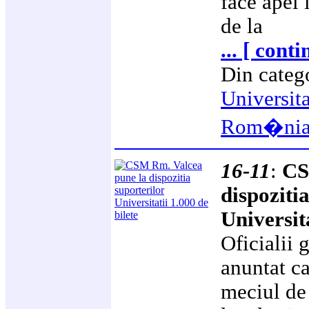
face apel 
de la
... [ cont
Din categ
Universit
Rom�ni
16-11
:
CS
dispoziti
Universita
Oficialii 
anuntat ca
meciul de