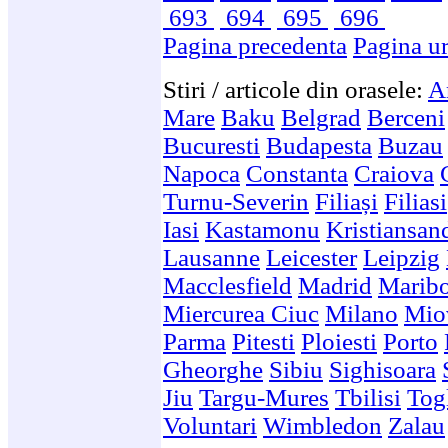
693
694
695
696
Pagina precedenta
Pagina u
Stiri / articole din orasele:
A
Mare
Baku
Belgrad
Berceni
Bucuresti
Budapesta
Buzau
Napoca
Constanta
Craiova
Turnu-Severin
Filiași
Filiasi
Iasi
Kastamonu
Kristiansan
Lausanne
Leicester
Leipzig
Macclesfield
Madrid
Marib
Miercurea Ciuc
Milano
Mio
Parma
Pitesti
Ploiesti
Porto
Gheorghe
Sibiu
Sighisoara
Jiu
Targu-Mures
Tbilisi
Togl
Voluntari
Wimbledon
Zalau