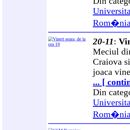
Din categ
Universit
Rom�ni
20-11
:
Vin
Meciul di
Craiova s
joaca vine
... [ cont
Din categ
Universit
Rom�ni