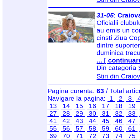
31-05
:
Craiova
Oficialii clubu
au emis un co
cinsti Ziua Cop
dintre suporter
duminica trecut
... [ continuar
Din categoria
Stiri din Craio
Pagina curenta:
63
/ Total arti
Navigare la pagina:
1
2
3
13
14
15
16
17
18
19
27
28
29
30
31
32
33
41
42
43
44
45
46
47
55
56
57
58
59
60
61
69
70
71
72
73
74
75