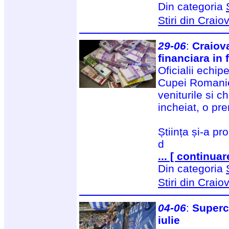
Din categoria
Stiri din Craio
29-06
:
Craiov
financiara in
Oficialii echi
Cupei Romaniei
veniturile si c
incheiat, o pr
Știința și-a p
d
... [ continuar
Din categoria
Stiri din Craio
04-06
:
Superc
iulie