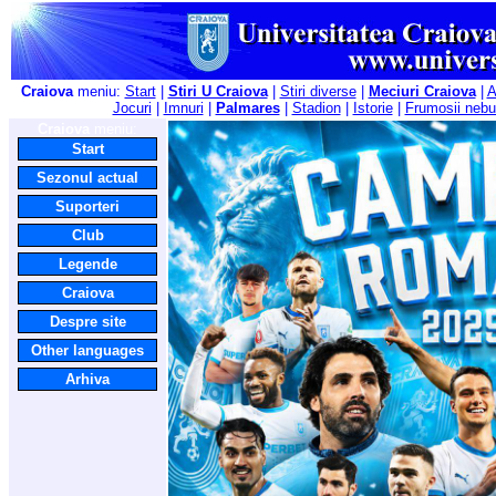
Craiova
meniu:
Start
|
Stiri U Craiova
|
Stiri diverse
|
Meciuri Craiova
|
A
Jocuri
|
Imnuri
|
Palmares
|
Stadion
|
Istorie
|
Frumosii nebu
Craiova
meniu:
Start
Sezonul actual
Suporteri
Club
Legende
Craiova
Despre site
Other languages
Arhiva