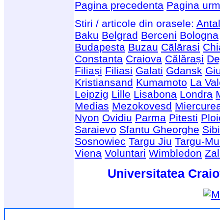
Pagina precedenta
Pagina urm
Stiri / articole din orasele:
Anta
Baku
Belgrad
Berceni
Bologna
Budapesta
Buzau
Cãlãrasi
Chi
Constanta
Craiova
Călărași
De
Filiași
Filiasi
Galati
Gdansk
Giu
Kristiansand
Kumamoto
La Val
Leipzig
Lille
Lisabona
Londra
Medias
Mezokovesd
Miercure
Nyon
Ovidiu
Parma
Pitesti
Ploi
Saraievo
Sfantu Gheorghe
Sib
Sosnowiec
Targu Jiu
Targu-Mu
Viena
Voluntari
Wimbledon
Za
Universitatea Craio