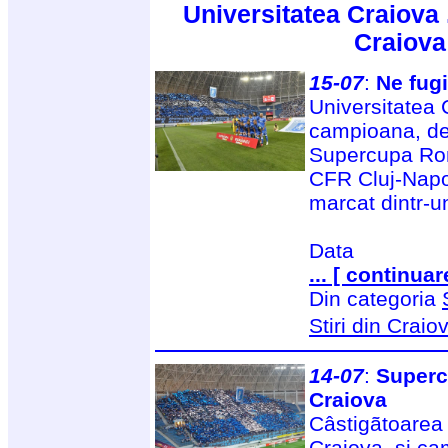
Universitatea Craiova 
Craiova
15-07
:
Ne fug
Universitatea 
campioana, des
Supercupa Rom
CFR Cluj-Napoc
marcat dintr-u
Data
... [ continuar
Din categoria
Stiri din Craio
14-07
:
Superc
Craiova
Câstigãtoarea
Craiova, si c