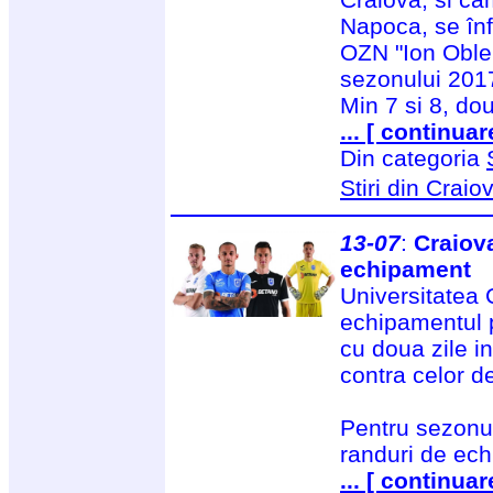
Napoca, se înf
OZN "Ion Oblem
sezonului 201
Min 7 si 8, do
... [ continuar
Din categoria
Stiri din Craio
13-07
:
Craiova
echipament
Universitatea 
echipamentul 
cu doua zile 
contra celor d
Pentru sezonu
randuri de ec
... [ continuar