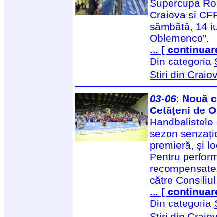
Supercupa Rom
Craiova și CF
sâmbătă, 14 iu
Oblemenco”.
... [ continuar
Din categoria
Stiri din Craio
03-06
:
Nouă c
Cetățeni de O
Handbalistele
sezon senzați
premieră, și lo
Pentru performa
recompensate f
către Consiliul
... [ continuar
Din categoria
Stiri din Craio