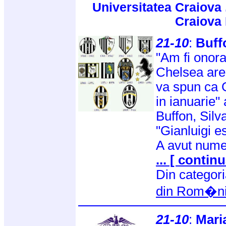
Universitatea Craiova 
Craiova
21-10
:
Buff
"Am fi onora
Chelsea are 
va spun ca G
in ianuarie" 
Buffon, Silv
"Gianluigi es
A avut num
... [ continu
Din categor
din Rom�n
21-10
:
Mari