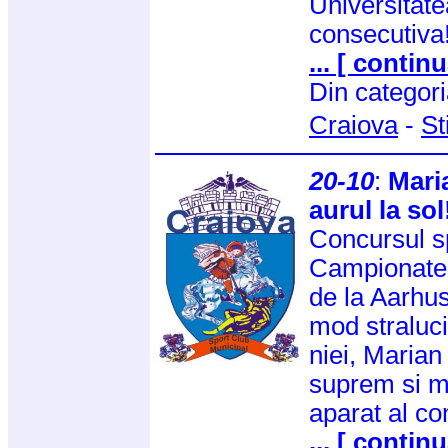
Universitatea
consecutiva
... [ continu
Din categor
Craiova
-
St
20-10
:
Mari
aurul la sol
Concursul sp
Campionatel
de la Aarhus
mod straluc
niei, Marian
suprem si me
aparat al com
... [ continu