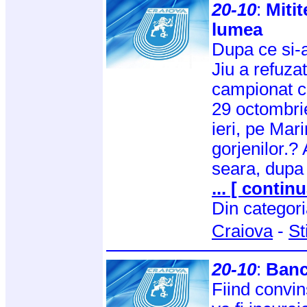
20-10
:
Mitit
lumea
Dupa ce si-a
Jiu a refuza
campionat c
29 octombrie
ieri, pe Mar
gorjenilor.? 
seara, dupa
... [ continu
Din categor
Craiova
-
St
20-10
:
Banc
Fiind convin