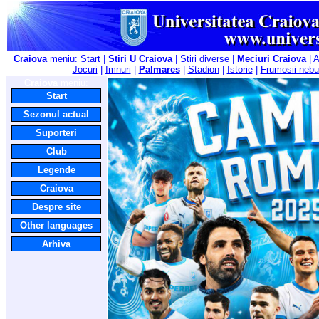
Craiova
meniu:
Start
|
Stiri U Craiova
|
Stiri diverse
|
Meciuri Craiova
|
A
Jocuri
|
Imnuri
|
Palmares
|
Stadion
|
Istorie
|
Frumosii nebu
Craiova
meniu:
Start
Sezonul actual
Suporteri
Club
Legende
Craiova
Despre site
Other languages
Arhiva