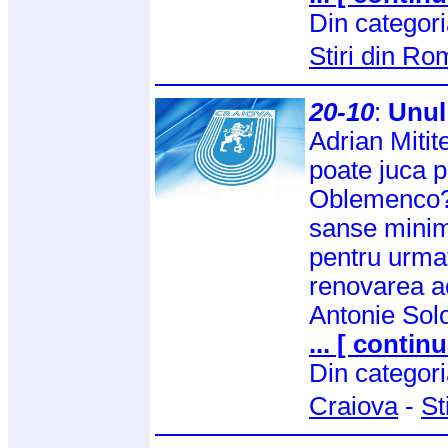
Din categor
Stiri din R
20-10
:
Unul 
Adrian Mitit
poate juca p
Oblemenco? 
sanse minim
pentru urmat
renovarea a
Antonie Sol
... [ continu
Din categor
Craiova
-
St