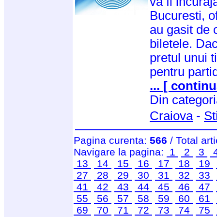
va fi incuraj
Bucuresti, of
au gasit de
biletele. Da
pretul unui
pentru parti
... [ continu
Din categor
Craiova
-
St
Pagina curenta:
566
/ Total art
Navigare la pagina:
1
2
3
13
14
15
16
17
18
19
27
28
29
30
31
32
33
41
42
43
44
45
46
47
55
56
57
58
59
60
61
69
70
71
72
73
74
75