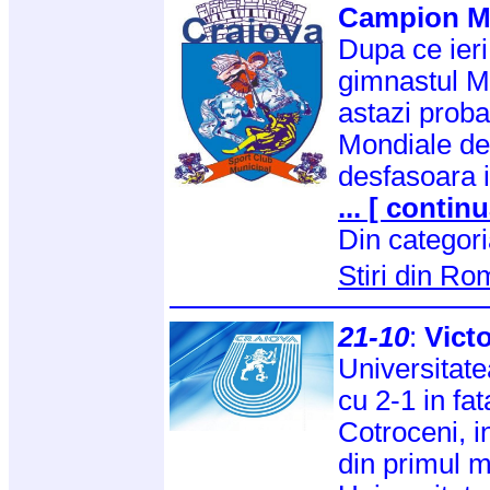
Campion M
Dupa ce ieri 
gimnastul M
astazi proba
Mondiale de
desfasoara i
... [ continu
Din categor
Stiri din R
21-10
:
Victo
Universitate
cu 2-1 in fat
Cotroceni, i
din primul m