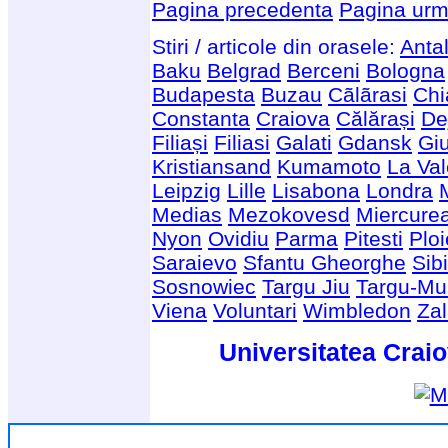
Pagina precedenta
Pagina urm
Stiri / articole din orasele:
Anta
Baku
Belgrad
Berceni
Bologna
Budapesta
Buzau
Cãlãrasi
Chi
Constanta
Craiova
Călărași
De
Filiași
Filiasi
Galati
Gdansk
Giu
Kristiansand
Kumamoto
La Val
Leipzig
Lille
Lisabona
Londra
Medias
Mezokovesd
Miercure
Nyon
Ovidiu
Parma
Pitesti
Ploi
Saraievo
Sfantu Gheorghe
Sib
Sosnowiec
Targu Jiu
Targu-Mu
Viena
Voluntari
Wimbledon
Za
Universitatea Craio