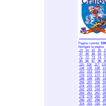
Pagina curenta:
539
Navigare la pagina:
23
24
25
26
2
47
48
49
50
5
71
72
73
74
7
95
96
97
98
9
115
116
117
11
134
135
136
1
152
153
154
1
170
171
172
1
188
189
190
1
206
207
208
2
224
225
226
2
242
243
244
2
260
261
262
2
278
279
280
2
296
297
298
2
314
315
316
3