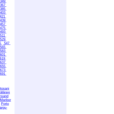
349
367
385
403
421
439
457
475
493
511
529
6
547
565
583
601
619
637
655
673
691
tosani
ălărași
ansand
Maribor
Porto
argu-