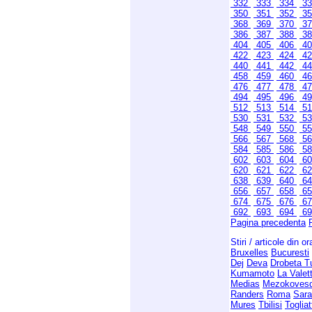
332
333
334
3
350
351
352
3
368
369
370
3
386
387
388
3
404
405
406
4
422
423
424
4
440
441
442
4
458
459
460
4
476
477
478
4
494
495
496
4
512
513
514
5
530
531
532
5
548
549
550
5
566
567
568
5
584
585
586
5
602
603
604
6
620
621
622
6
638
639
640
6
656
657
658
6
674
675
676
6
692
693
694
6
Pagina precedenta
Stiri / articole din o
Bruxelles
Bucuresti
Dej
Deva
Drobeta T
Kumamoto
La Valet
Medias
Mezokoves
Randers
Roma
Sara
Mures
Tbilisi
Togliat