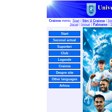
Craiova
meniu:
Start
|
Stiri U Craiova
|
Sti
Jocuri
|
Imnuri
|
Palmares
|
S
Craiova
meniu:
Start
Sezonul actual
Suporteri
Club
Legende
Craiova
Despre site
Other languages
Arhiva