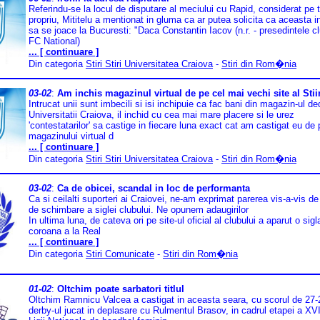
Referindu-se la locul de disputare al meciului cu Rapid, considerat pe 
propriu, Mititelu a mentionat in gluma ca ar putea solicita ca aceasta in
sa se joace la Bucuresti: "Daca Constantin Iacov (n.r. - presedintele cl
FC National)
... [ continuare ]
Din categoria
Stiri Stiri Universitatea Craiova
-
Stiri din Rom�nia
03-02
:
Am inchis magazinul virtual de pe cel mai vechi site al Stii
Intrucat unii sunt imbecili si isi inchipuie ca fac bani din magazin-ul de
Universitatii Craiova, il inchid cu cea mai mare placere si le urez
'contestatarilor' sa castige in fiecare luna exact cat am castigat eu de
magazinului virtual d
... [ continuare ]
Din categoria
Stiri Stiri Universitatea Craiova
-
Stiri din Rom�nia
03-02
:
Ca de obicei, scandal in loc de performanta
Ca si ceilalti suporteri ai Craiovei, ne-am exprimat parerea vis-a-vis de
de schimbare a siglei clubului. Ne opunem adaugirilor
In ultima luna, de cateva ori pe site-ul oficial al clubului a aparut o sig
coroana a la Real
... [ continuare ]
Din categoria
Stiri Comunicate
-
Stiri din Rom�nia
01-02
:
Oltchim poate sarbatori titlul
Oltchim Ramnicu Valcea a castigat in aceasta seara, cu scorul de 27-
derby-ul jucat in deplasare cu Rulmentul Brasov, in cadrul etapei a XVI