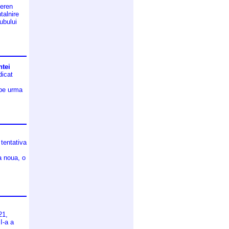
teren
talnire
ubului
ntei
dicat
 pe urma
 tentativa
la noua, o
21,
I-a a