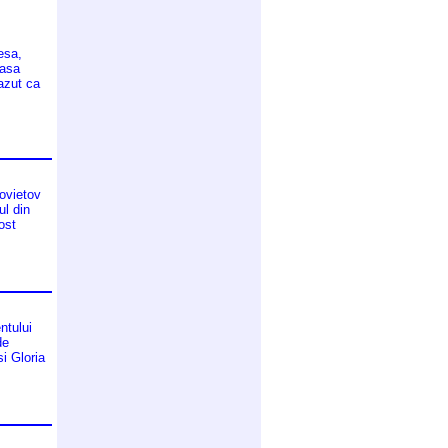
esa,
 asa
azut ca
Sovietov
ul din
ost
ntului
de
si Gloria