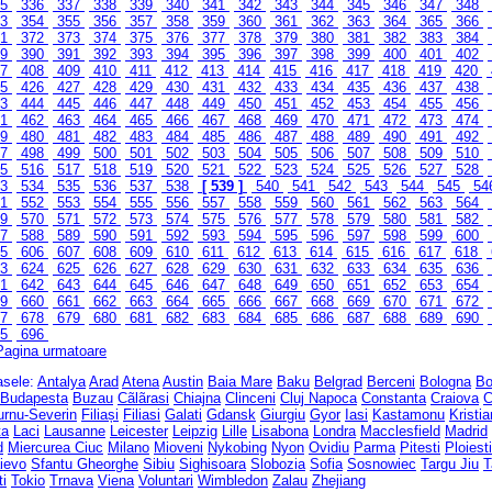
35
336
337
338
339
340
341
342
343
344
345
346
347
348
53
354
355
356
357
358
359
360
361
362
363
364
365
366
71
372
373
374
375
376
377
378
379
380
381
382
383
384
89
390
391
392
393
394
395
396
397
398
399
400
401
402
07
408
409
410
411
412
413
414
415
416
417
418
419
420
25
426
427
428
429
430
431
432
433
434
435
436
437
438
43
444
445
446
447
448
449
450
451
452
453
454
455
456
61
462
463
464
465
466
467
468
469
470
471
472
473
474
79
480
481
482
483
484
485
486
487
488
489
490
491
492
97
498
499
500
501
502
503
504
505
506
507
508
509
510
15
516
517
518
519
520
521
522
523
524
525
526
527
528
33
534
535
536
537
538
[ 539 ]
540
541
542
543
544
545
54
51
552
553
554
555
556
557
558
559
560
561
562
563
564
69
570
571
572
573
574
575
576
577
578
579
580
581
582
87
588
589
590
591
592
593
594
595
596
597
598
599
600
05
606
607
608
609
610
611
612
613
614
615
616
617
618
23
624
625
626
627
628
629
630
631
632
633
634
635
636
41
642
643
644
645
646
647
648
649
650
651
652
653
654
59
660
661
662
663
664
665
666
667
668
669
670
671
672
77
678
679
680
681
682
683
684
685
686
687
688
689
690
95
696
Pagina urmatoare
rasele:
Antalya
Arad
Atena
Austin
Baia Mare
Baku
Belgrad
Berceni
Bologna
Bo
Budapesta
Buzau
Cãlãrasi
Chiajna
Clinceni
Cluj Napoca
Constanta
Craiova
C
urnu-Severin
Filiași
Filiasi
Galati
Gdansk
Giurgiu
Gyor
Iasi
Kastamonu
Kristi
ta
Laci
Lausanne
Leicester
Leipzig
Lille
Lisabona
Londra
Macclesfield
Madrid
d
Miercurea Ciuc
Milano
Mioveni
Nykobing
Nyon
Ovidiu
Parma
Pitesti
Ploiesti
ievo
Sfantu Gheorghe
Sibiu
Sighisoara
Slobozia
Sofia
Sosnowiec
Targu Jiu
T
ti
Tokio
Trnava
Viena
Voluntari
Wimbledon
Zalau
Zhejiang