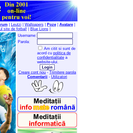
orum
|
Leutzi
|
Wallpapers
|
Poze
|
Avatare
|
l site de fotbal!
|
Blue Lions
|
Username:
Parola:
Am citit si sunt de
acord cu
politica de
confidentialitate
a
website-ului.
Creare cont nou
-
Trimitere parola
Comentarii
-
Utilizatori