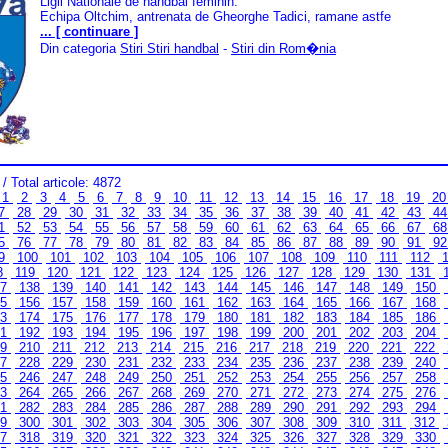
Ligii Nationale de handbal feminin.
Echipa Oltchim, antrenata de Gheorghe Tadici, ramane astfe
... [ continuare ]
Din categoria
Stiri Stiri handbal
-
Stiri din Rom�nia
/ Total articole: 4872
1
2
3
4
5
6
7
8
9
10
11
12
13
14
15
16
17
18
19
2
7
28
29
30
31
32
33
34
35
36
37
38
39
40
41
42
43
4
1
52
53
54
55
56
57
58
59
60
61
62
63
64
65
66
67
6
5
76
77
78
79
80
81
82
83
84
85
86
87
88
89
90
91
9
9
100
101
102
103
104
105
106
107
108
109
110
111
112
1
8
119
120
121
122
123
124
125
126
127
128
129
130
131
37
138
139
140
141
142
143
144
145
146
147
148
149
150
55
156
157
158
159
160
161
162
163
164
165
166
167
168
73
174
175
176
177
178
179
180
181
182
183
184
185
186
91
192
193
194
195
196
197
198
199
200
201
202
203
204
09
210
211
212
213
214
215
216
217
218
219
220
221
222
27
228
229
230
231
232
233
234
235
236
237
238
239
240
45
246
247
248
249
250
251
252
253
254
255
256
257
258
63
264
265
266
267
268
269
270
271
272
273
274
275
276
81
282
283
284
285
286
287
288
289
290
291
292
293
294
99
300
301
302
303
304
305
306
307
308
309
310
311
312
17
318
319
320
321
322
323
324
325
326
327
328
329
330