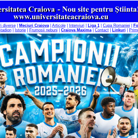
ri diverse
|
Meciuri Craiova
|
Articole
|
Interviuri
|
Liga 1
|
Cupa Romaniei
|
F
tadion
|
Istorie
|
Frumosii nebuni
|
Craiova Maxima
|
Contact
|
Linkuri
|
Primu