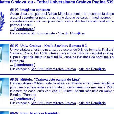
itatea Craiova .eu - Fotbal Universitatea Craiova Pagina 539
08-02
:
Imaginea conteaza
Acum doua zile, patronul Adrian Mititelu a cerut, intr-o conferinta de pr
ajutorul suporterilor pentru a achita o datorie pe care, in mod nedrept -
consideram noi - unii i-au pus-o lui in carca. Am fost socati cand am v
patronul nostru
... [ continuare ]
Din categoria
Stiri Comunicate
-
Stiri din Rom�nia
06-02
:
Univ. Craiova - Kralia Sovietov Samara 0-1
Universitatea a fost invinsa, azi, cu scorul de 0-1, de formatia Kralia 
Samara (Rusia, locul 10), intr-un meci amical disputat disputat in stagi
Cipru si oprit de arbitri in minutul 87, dupa ce instalatia de nocturna a f
intrerupta.
... [ continuare ]
Din categoria
Stiri Stiri Universitatea Craiova
-
Stiri din Rom�nia
06-02
:
Mititelu: "Craiova este vanata de Liga"
Patronul Adrian Mititelu a declarat azi ca doreste schimbarea regulame
prin care o echipa este sanctionata cu disputarea unor meciuri la 150 
kilometri de casa, cum va fi cazul "Stiintei" pentru meciurile cu Rapid 
Bistrita. "Pana ac
... [ continuare ]
Din categoria
Stiri Stiri Universitatea Craiova
-
Stiri din Rom�nia
06-02
:
Ironii la adresa Rapidului