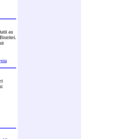
tatii au
istritei.
it
�nia
ei
ui