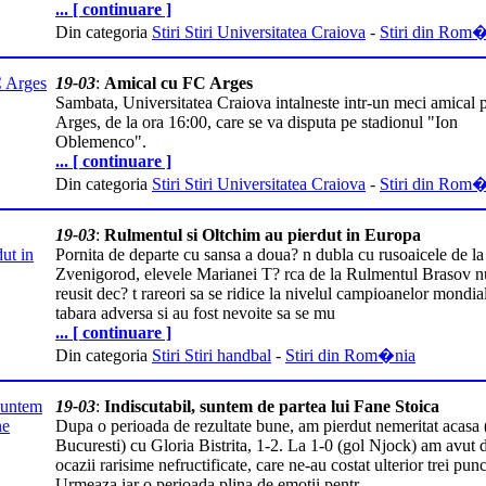
... [ continuare ]
Din categoria
Stiri Stiri Universitatea Craiova
-
Stiri din Rom
19-03
:
Amical cu FC Arges
Sambata, Universitatea Craiova intalneste intr-un meci amical
Arges, de la ora 16:00, care se va disputa pe stadionul "Ion
Oblemenco".
... [ continuare ]
Din categoria
Stiri Stiri Universitatea Craiova
-
Stiri din Rom
19-03
:
Rulmentul si Oltchim au pierdut in Europa
Pornita de departe cu sansa a doua? n dubla cu rusoaicele de l
Zvenigorod, elevele Marianei T? rca de la Rulmentul Brasov n
reusit dec? t rareori sa se ridice la nivelul campioanelor mondia
tabara adversa si au fost nevoite sa se mu
... [ continuare ]
Din categoria
Stiri Stiri handbal
-
Stiri din Rom�nia
19-03
:
Indiscutabil, suntem de partea lui Fane Stoica
Dupa o perioada de rezultate bune, am pierdut nemeritat acasa 
Bucuresti) cu Gloria Bistrita, 1-2. La 1-0 (gol Njock) am avut 
ocazii rarisime nefructificate, care ne-au costat ulterior trei punc
Urmeaza iar o perioada plina de emotii pentr