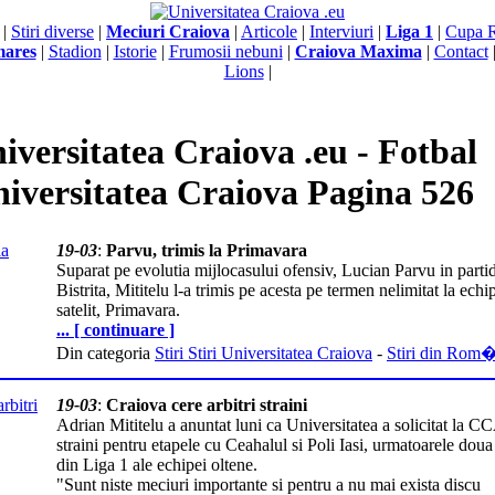
|
Stiri diverse
|
Meciuri Craiova
|
Articole
|
Interviuri
|
Liga 1
|
Cupa 
mares
|
Stadion
|
Istorie
|
Frumosii nebuni
|
Craiova Maxima
|
Contact
Lions
|
iversitatea Craiova .eu - Fotbal
iversitatea Craiova Pagina 526
19-03
:
Parvu, trimis la Primavara
Suparat pe evolutia mijlocasului ofensiv, Lucian Parvu in parti
Bistrita, Mititelu l-a trimis pe acesta pe termen nelimitat la echi
satelit, Primavara.
... [ continuare ]
Din categoria
Stiri Stiri Universitatea Craiova
-
Stiri din Rom
19-03
:
Craiova cere arbitri straini
Adrian Mititelu a anuntat luni ca Universitatea a solicitat la CC
straini pentru etapele cu Ceahalul si Poli Iasi, urmatoarele doua
din Liga 1 ale echipei oltene.
"Sunt niste meciuri importante si pentru a nu mai exista discu