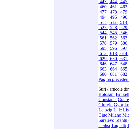
443
444
445
460
461
462
477
478
479
494
495
496
511
512
513
527
528
529
544
545
546
561
562
563
578
579
580
595
596
597
612
613
614
629
630
631
646
647
648
663
664
665
680
681
682
Pagina preceden
Stiri / articole d
Botosani
Bruxel
Constanta
Craio
Giurgiu
Gyor
Ia
Leipzig
Lille
Li
Ciuc
Milano
Mio
Saraievo
Sfantu
Tbilisi
Togliatti