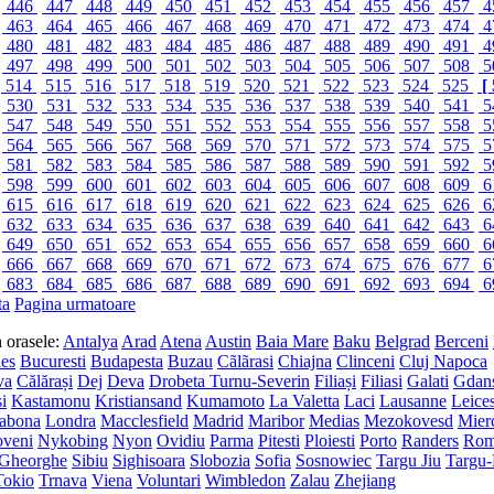
446
447
448
449
450
451
452
453
454
455
456
457
4
463
464
465
466
467
468
469
470
471
472
473
474
4
480
481
482
483
484
485
486
487
488
489
490
491
4
497
498
499
500
501
502
503
504
505
506
507
508
5
514
515
516
517
518
519
520
521
522
523
524
525
[
530
531
532
533
534
535
536
537
538
539
540
541
5
547
548
549
550
551
552
553
554
555
556
557
558
5
564
565
566
567
568
569
570
571
572
573
574
575
5
581
582
583
584
585
586
587
588
589
590
591
592
5
598
599
600
601
602
603
604
605
606
607
608
609
6
615
616
617
618
619
620
621
622
623
624
625
626
6
632
633
634
635
636
637
638
639
640
641
642
643
6
649
650
651
652
653
654
655
656
657
658
659
660
6
666
667
668
669
670
671
672
673
674
675
676
677
6
683
684
685
686
687
688
689
690
691
692
693
694
6
ta
Pagina urmatoare
in orasele:
Antalya
Arad
Atena
Austin
Baia Mare
Baku
Belgrad
Berceni
les
Bucuresti
Budapesta
Buzau
Cãlãrasi
Chiajna
Clinceni
Cluj Napoca
va
Călărași
Dej
Deva
Drobeta Turnu-Severin
Filiași
Filiasi
Galati
Gdan
si
Kastamonu
Kristiansand
Kumamoto
La Valetta
Laci
Lausanne
Leices
sabona
Londra
Macclesfield
Madrid
Maribor
Medias
Mezokovesd
Mier
veni
Nykobing
Nyon
Ovidiu
Parma
Pitesti
Ploiesti
Porto
Randers
Ro
 Gheorghe
Sibiu
Sighisoara
Slobozia
Sofia
Sosnowiec
Targu Jiu
Targu
Tokio
Trnava
Viena
Voluntari
Wimbledon
Zalau
Zhejiang