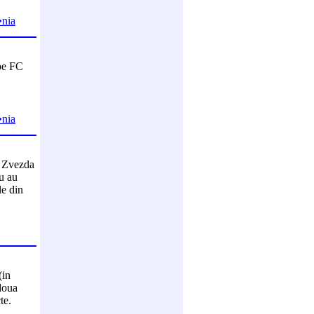
�nia
 pe FC
�nia
a Zvezda
u au
le din
(in
doua
te.