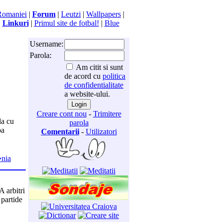
Romaniei
|
Forum
|
Leutzi
|
Wallpapers
|
|
Linkuri
|
Primul site de fotbal!
|
Blue
Username:
Parola:
Am citit si sunt
de acord cu
politica
de confidentialitate
a website-ului.
Creare cont nou
-
Trimitere
da cu
parola
pa
Comentarii
-
Utilizatori
�nia
A arbitri
 partide