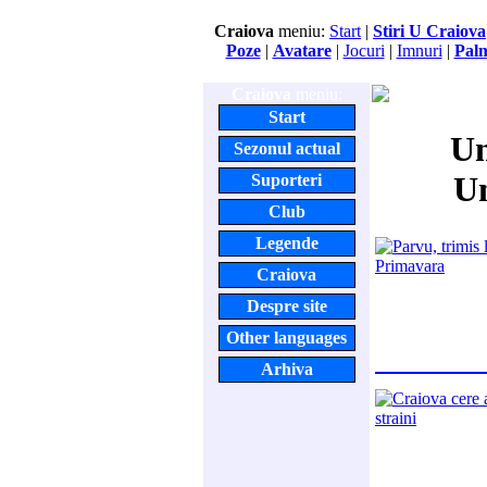
Craiova
meniu:
Start
|
Stiri U Craiova
Poze
|
Avatare
|
Jocuri
|
Imnuri
|
Pal
Craiova
meniu:
Start
Un
Sezonul actual
Un
Suporteri
Club
Legende
Craiova
Despre site
Other languages
Arhiva