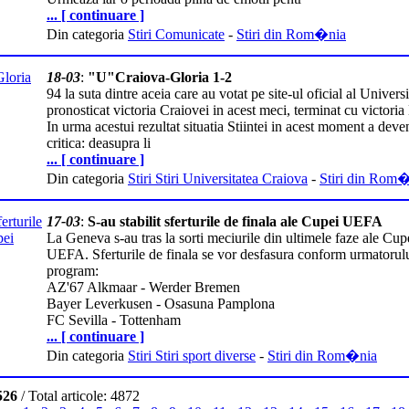
... [ continuare ]
Din categoria
Stiri Comunicate
-
Stiri din Rom�nia
18-03
:
"U"Craiova-Gloria 1-2
94 la suta dintre aceia care au votat pe site-ul oficial al Universi
pronosticat victoria Craiovei in acest meci, terminat cu victoria B
In urma acestui rezultat situatia Stiintei in acest moment a deven
critica: deasupra li
... [ continuare ]
Din categoria
Stiri Stiri Universitatea Craiova
-
Stiri din Rom
17-03
:
S-au stabilit sferturile de finala ale Cupei UEFA
La Geneva s-au tras la sorti meciurile din ultimele faze ale Cup
UEFA. Sferturile de finala se vor desfasura conform urmatorul
program:
AZ'67 Alkmaar - Werder Bremen
Bayer Leverkusen - Osasuna Pamplona
FC Sevilla - Tottenham
... [ continuare ]
Din categoria
Stiri Stiri sport diverse
-
Stiri din Rom�nia
526
/ Total articole: 4872