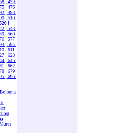
58
459
75
476
92
493
09
510
 526 ]
42
543
59
560
76
577
93
594
10
611
27
628
44
645
61
662
78
679
95
696
Bologna
sk
ter
curea
ma
-Mures