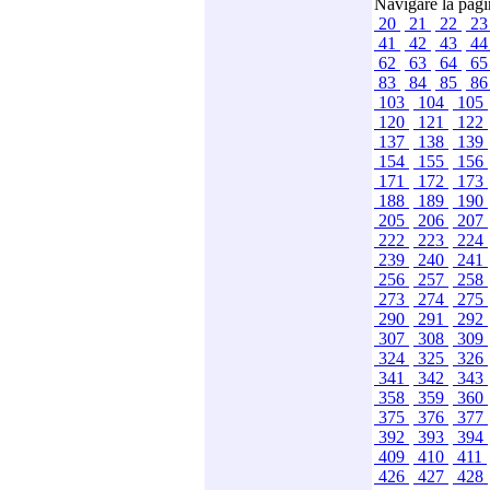
Navigare la pag
20
21
22
2
41
42
43
4
62
63
64
6
83
84
85
8
103
104
105
120
121
122
137
138
139
154
155
156
171
172
173
188
189
190
205
206
207
222
223
224
239
240
241
256
257
258
273
274
275
290
291
292
307
308
309
324
325
326
341
342
343
358
359
360
375
376
377
392
393
394
409
410
411
426
427
428