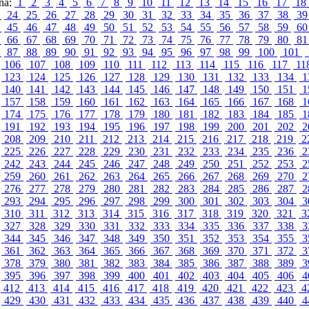
ina:
1
2
3
4
5
6
7
8
9
10
11
12
13
14
15
16
17
18
3
24
25
26
27
28
29
30
31
32
33
34
35
36
37
38
3
4
45
46
47
48
49
50
51
52
53
54
55
56
57
58
59
6
5
66
67
68
69
70
71
72
73
74
75
76
77
78
79
80
8
6
87
88
89
90
91
92
93
94
95
96
97
98
99
100
101
106
107
108
109
110
111
112
113
114
115
116
117
11
123
124
125
126
127
128
129
130
131
132
133
134
1
140
141
142
143
144
145
146
147
148
149
150
151
1
157
158
159
160
161
162
163
164
165
166
167
168
1
174
175
176
177
178
179
180
181
182
183
184
185
1
191
192
193
194
195
196
197
198
199
200
201
202
2
208
209
210
211
212
213
214
215
216
217
218
219
2
225
226
227
228
229
230
231
232
233
234
235
236
2
242
243
244
245
246
247
248
249
250
251
252
253
2
259
260
261
262
263
264
265
266
267
268
269
270
2
276
277
278
279
280
281
282
283
284
285
286
287
2
293
294
295
296
297
298
299
300
301
302
303
304
3
310
311
312
313
314
315
316
317
318
319
320
321
3
327
328
329
330
331
332
333
334
335
336
337
338
3
344
345
346
347
348
349
350
351
352
353
354
355
3
361
362
363
364
365
366
367
368
369
370
371
372
3
378
379
380
381
382
383
384
385
386
387
388
389
3
395
396
397
398
399
400
401
402
403
404
405
406
4
412
413
414
415
416
417
418
419
420
421
422
423
4
429
430
431
432
433
434
435
436
437
438
439
440
4