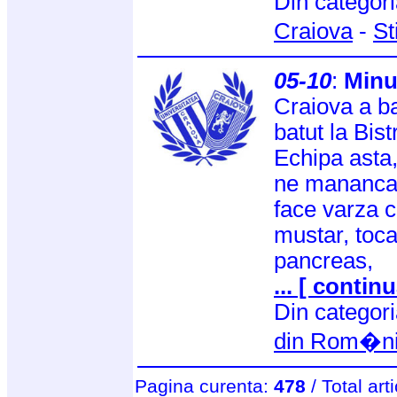
Din categor
Craiova
-
St
05-10
:
Minu
Craiova a ba
batut la Bist
Echipa asta,
ne mananca f
face varza cu
mustar, toca
pancreas,
... [ continu
Din categor
din Rom�n
Pagina curenta:
478
/ Total art