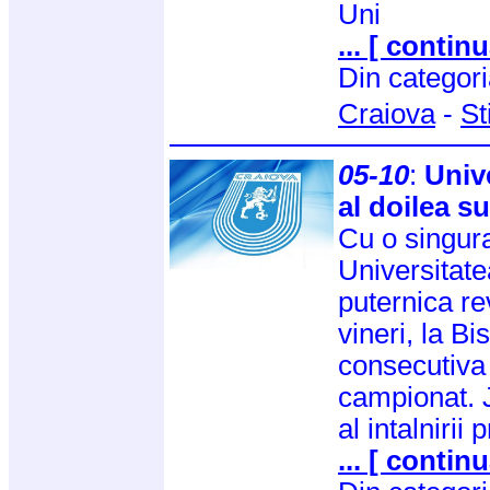
Uni
... [ continu
Din categor
Craiova
-
St
05-10
:
Univ
al doilea s
Cu o singura
Universitate
puternica re
vineri, la Bi
consecutiva 
campionat. J
al intalnirii
... [ continu