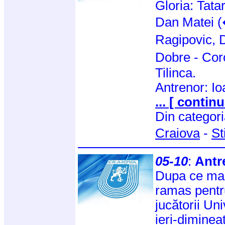
Gloria: Tata
Dan Matei (
Ragipovic, 
Dobre - Cor
Tilinca.
Antrenor: Io
... [ continu
Din categor
Craiova
-
St
05-10
:
Antr
Dupa ce mart
ramas pentr
jucătorii Uni
ieri-diminea