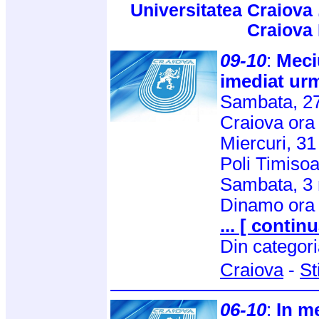
Universitatea Craiova 
Craiova
09-10
:
Meci
imediat ur
Sambata, 27
Craiova ora
Miercuri, 31
Poli Timiso
Sambata, 3 
Dinamo ora 
... [ continu
Din categor
Craiova
-
St
06-10
:
In 