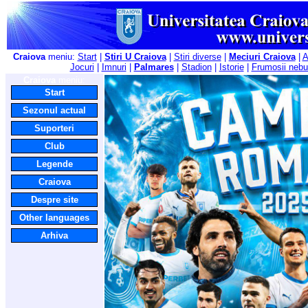
Craiova
meniu:
Start
|
Stiri U Craiova
|
Stiri diverse
|
Meciuri Craiova
|
A
Jocuri
|
Imnuri
|
Palmares
|
Stadion
|
Istorie
|
Frumosii nebu
Craiova
meniu:
Start
Sezonul actual
Suporteri
Club
Legende
Craiova
Despre site
Other languages
Arhiva