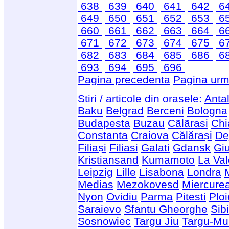
638
639
640
641
642
6
649
650
651
652
653
6
660
661
662
663
664
6
671
672
673
674
675
6
682
683
684
685
686
6
693
694
695
696
Pagina precedenta
Pagina urm
Stiri / articole din orasele:
Anta
Baku
Belgrad
Berceni
Bologna
Budapesta
Buzau
Cãlãrasi
Chi
Constanta
Craiova
Călărași
De
Filiași
Filiasi
Galati
Gdansk
Giu
Kristiansand
Kumamoto
La Val
Leipzig
Lille
Lisabona
Londra
Medias
Mezokovesd
Miercure
Nyon
Ovidiu
Parma
Pitesti
Ploi
Saraievo
Sfantu Gheorghe
Sib
Sosnowiec
Targu Jiu
Targu-Mu