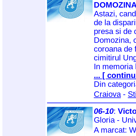
DOMOZIN
Astazi, can
de la dispar
presa si de 
Domozina, c
coroana de f
cimitirul Un
In memoria 
... [ continu
Din categor
Craiova
-
St
06-10
:
Victo
Gloria - Uni
A marcat: 