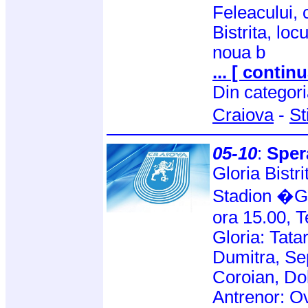
Feleacului, 
Bistrita, lo
noua b
... [ continu
Din categor
Craiova
-
St
05-10
:
Sper
Gloria Bistr
Stadion �G
ora 15.00, T
Gloria: Tata
Dumitra, Sep
Coroian, Dob
Antrenor: O