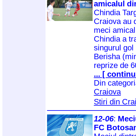
amicalul d
Chindia Targ
Craiova au d
meci amical 
Chindia a tr
singurul gol 
Berisha (min
reprize de 
... [ continu
Din categor
Craiova
Stiri din Cr
12-06
:
Meci
FC Botosan