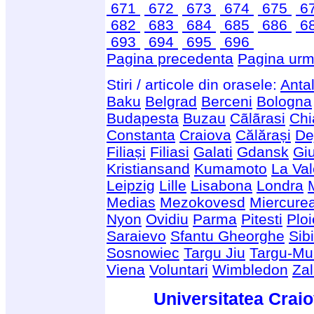
671
672
673
674
675
6
682
683
684
685
686
6
693
694
695
696
Pagina precedenta
Pagina urm
Stiri / articole din orasele:
Anta
Baku
Belgrad
Berceni
Bologna
Budapesta
Buzau
Cãlãrasi
Chi
Constanta
Craiova
Călărași
De
Filiași
Filiasi
Galati
Gdansk
Giu
Kristiansand
Kumamoto
La Val
Leipzig
Lille
Lisabona
Londra
Medias
Mezokovesd
Miercure
Nyon
Ovidiu
Parma
Pitesti
Ploi
Saraievo
Sfantu Gheorghe
Sib
Sosnowiec
Targu Jiu
Targu-Mu
Viena
Voluntari
Wimbledon
Za
Universitatea Craio