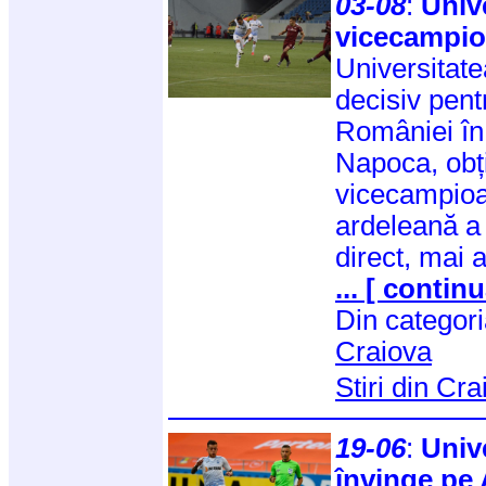
03-08
:
Univ
vicecampio
Universitate
decisiv pent
României în
Napoca, obți
vicecampioa
ardeleană a 
direct, mai 
... [ continu
Din categor
Craiova
Stiri din Cr
19-06
:
Univ
învinge pe 