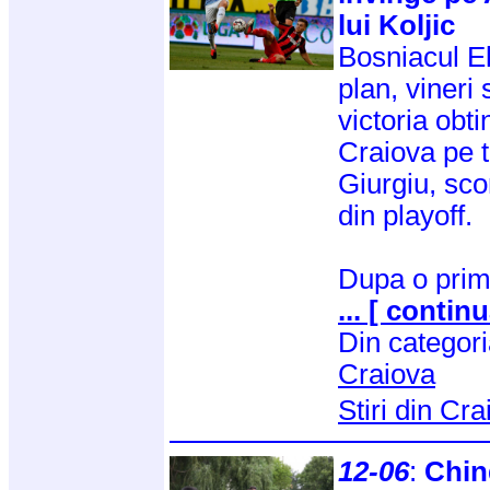
lui Koljic
Bosniacul El
plan, vineri
victoria obt
Craiova pe t
Giurgiu, sco
din playoff.
Dupa o prim
... [ continu
Din categor
Craiova
Stiri din Cr
12-06
:
Chin