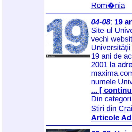
Rom�nia
04-08
:
19 an
Site-ul Univ
vechi websit
Universități
19 ani de ac
2001 la adr
maxima.com,
numele Univ
... [ continu
Din categor
Stiri din Cr
Articole Ad