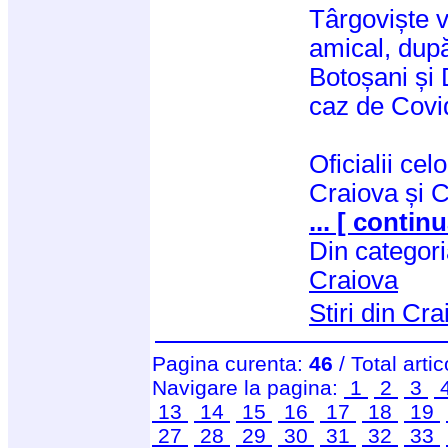
Târgoviște v
amical, dup
Botoșani și
caz de Covi
Oficialii ce
Craiova și C
... [ continu
Din categor
Craiova
Stiri din Cr
Pagina curenta:
46
/ Total arti
Navigare la pagina:
1
2
3
13
14
15
16
17
18
19
27
28
29
30
31
32
33