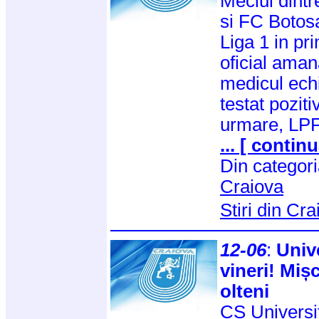
Meciul dint
si FC Botosa
Liga 1 in pr
oficial ama
medicul echi
testat poziti
urmare, LP
... [ continu
Din categor
Craiova
Stiri din Cr
12-06
:
Univ
vineri! Miș
olteni
CS Universi