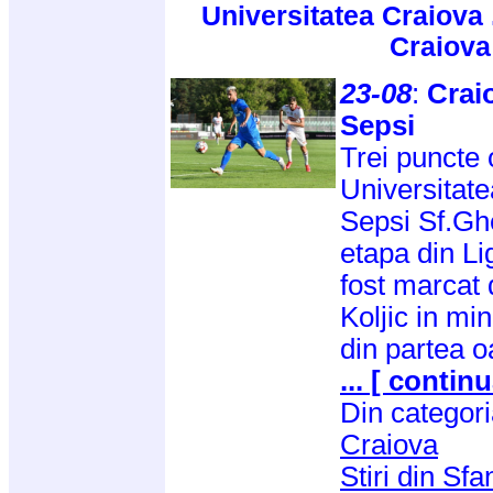
Universitatea Craiova 
Craiova
23-08
:
Crai
Sepsi
Trei puncte 
Universitate
Sepsi Sf.Gh
etapa din Lig
fost marcat 
Koljic in mi
din partea o
... [ continu
Din categor
Craiova
Stiri din Sf