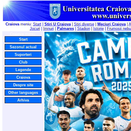
Craiova
meniu:
Start
|
Stiri U Craiova
|
Stiri diverse
|
Meciuri Craiova
|
A
Jocuri
|
Imnuri
|
Palmares
|
Stadion
|
Istorie
|
Frumosii nebu
Craiova
meniu:
Start
Sezonul actual
Suporteri
Club
Legende
Craiova
Despre site
Other languages
Arhiva