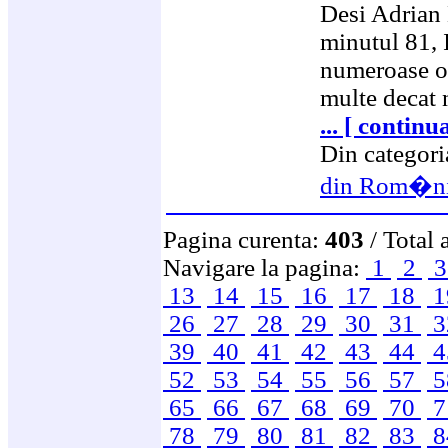
Desi Adrian 
minutul 81, 
numeroase oc
multe decat n
... [ continu
Din categor
din Rom�n
Pagina curenta:
403
/ Total 
Navigare la pagina:
1
2
13
14
15
16
17
18
1
26
27
28
29
30
31
3
39
40
41
42
43
44
4
52
53
54
55
56
57
5
65
66
67
68
69
70
7
78
79
80
81
82
83
8