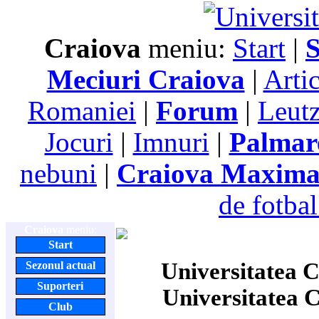
Craiova
meniu:
Start
|
S
Meciuri Craiova
|
Arti
Romaniei
|
Forum
|
Leutz
Jocuri
|
Imnuri
|
Palmar
nebuni
|
Craiova Maxim
de fotbal
Craiova
meniu:
Start
Universitatea C
Sezonul actual
Suporteri
Universitatea 
Club