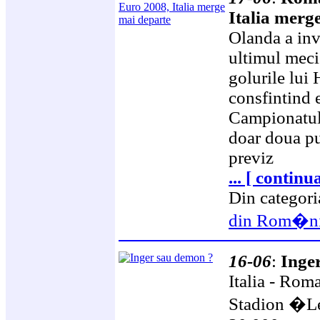
Italia merg
Olanda a inv
ultimul mec
golurile lui 
consfintind e
Campionatul
doar doua pu
previz
... [ continu
Din categor
din Rom�n
16-06
:
Inge
Italia - Rom
Stadion �Le