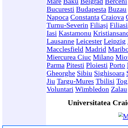
Mare
Baku
Belgrad
Berceni
Bucuresti
Budapesta
Buzau
Napoca
Constanta
Craiova
Turnu-Severin
Filiași
Filiasi
Iasi
Kastamonu
Kristiansan
Lausanne
Leicester
Leipzig
Macclesfield
Madrid
Marib
Miercurea Ciuc
Milano
Mio
Parma
Pitesti
Ploiesti
Porto
Gheorghe
Sibiu
Sighisoara
Jiu
Targu-Mures
Tbilisi
Togl
Voluntari
Wimbledon
Zalau
Universitatea Crai