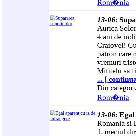
Rom�nia
13-06
:
Supa
Aurica Solom
4 ani de indi
Craiovei! Cu
patron care n
vremuri trist
Mititelu sa f
... [ continu
Din categor
Rom�nia
13-06
:
Egal 
Romania si It
1, meciul di