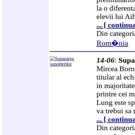
la o diferen
elevii lui A
... [ continu
Din categor
Rom�nia
14-06
:
Supa
Mircea Borne
titular al ec
in majoritate
printre cei m
Lung este spe
va trebui sa
... [ continu
Din categor