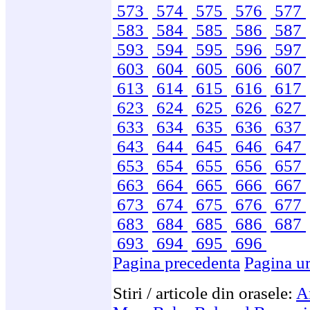
573
574
575
576
577
583
584
585
586
587
593
594
595
596
597
603
604
605
606
607
613
614
615
616
617
623
624
625
626
627
633
634
635
636
637
643
644
645
646
647
653
654
655
656
657
663
664
665
666
667
673
674
675
676
677
683
684
685
686
687
693
694
695
696
Pagina precedenta
Pagina u
Stiri / articole din orasele:
A