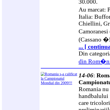
30.000.
Au marcat: 
Italia: Buff
Chiellini, Gr
Camoranesi 
(Cassano �
... [ continu
Din categor
din Rom�n
14-06
:
Roman
Campionatu
Romania nu a
handbalului 
care tricolor
preliminariil