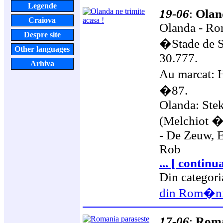
Legende
19-06
:
Oland
Craiova
Olanda - Ro
Despre site
�Stade de S
Other languages
30.777.
Arhiva
Au marcat: 
�87.
Olanda: Ste
(Melchiot �
- De Zeuw, E
Rob
... [ continu
Din categor
din Rom�n
17-06
:
Roma