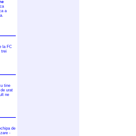
ne
 ca
ca a
a.
e la FC
trei
cu tine
 de urat
ult ne
echipa de
zare -