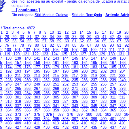
desi nici acestea nu au excelat - pentru ca echipa de jucatori a aratat 
echipa tipic
... [ continuare ]
Din categoria
Stiri Meciuri Craiova
-
Stiri din Rom�nia
-
Articole Adri
/ Total articole: 4872
1
2
3
4
5
6
7
8
9
10
11
12
13
14
15
16
17
18
19
2
7
28
29
30
31
32
33
34
35
36
37
38
39
40
41
42
43
4
1
52
53
54
55
56
57
58
59
60
61
62
63
64
65
66
67
6
5
76
77
78
79
80
81
82
83
84
85
86
87
88
89
90
91
9
9
100
101
102
103
104
105
106
107
108
109
110
111
112
1
8
119
120
121
122
123
124
125
126
127
128
129
130
131
37
138
139
140
141
142
143
144
145
146
147
148
149
150
55
156
157
158
159
160
161
162
163
164
165
166
167
168
73
174
175
176
177
178
179
180
181
182
183
184
185
186
91
192
193
194
195
196
197
198
199
200
201
202
203
204
09
210
211
212
213
214
215
216
217
218
219
220
221
222
27
228
229
230
231
232
233
234
235
236
237
238
239
240
45
246
247
248
249
250
251
252
253
254
255
256
257
258
63
264
265
266
267
268
269
270
271
272
273
274
275
276
81
282
283
284
285
286
287
288
289
290
291
292
293
294
99
300
301
302
303
304
305
306
307
308
309
310
311
312
17
318
319
320
321
322
323
324
325
326
327
328
329
330
35
336
337
338
339
340
341
342
343
344
345
346
347
348
53
354
355
356
357
358
359
360
361
362
363
364
365
366
71
372
373
374
375
[ 376 ]
377
378
379
380
381
382
383
38
89
390
391
392
393
394
395
396
397
398
399
400
401
402
07
408
409
410
411
412
413
414
415
416
417
418
419
420
25
426
427
428
429
430
431
432
433
434
435
436
437
438