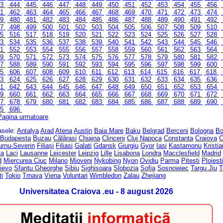
43
444
445
446
447
448
449
450
451
452
453
454
455
456
61
462
463
464
465
466
467
468
469
470
471
472
473
474
79
480
481
482
483
484
485
486
487
488
489
490
491
492
97
498
499
500
501
502
503
504
505
506
507
508
509
510
15
516
517
518
519
520
521
522
523
524
525
526
527
528
33
534
535
536
537
538
539
540
541
542
543
544
545
546
51
552
553
554
555
556
557
558
559
560
561
562
563
564
69
570
571
572
573
574
575
576
577
578
579
580
581
582
87
588
589
590
591
592
593
594
595
596
597
598
599
600
05
606
607
608
609
610
611
612
613
614
615
616
617
618
23
624
625
626
627
628
629
630
631
632
633
634
635
636
41
642
643
644
645
646
647
648
649
650
651
652
653
654
59
660
661
662
663
664
665
666
667
668
669
670
671
672
77
678
679
680
681
682
683
684
685
686
687
688
689
690
95
696
Pagina urmatoare
rasele:
Antalya
Arad
Atena
Austin
Baia Mare
Baku
Belgrad
Berceni
Bologna
Bo
Budapesta
Buzau
Cãlãrasi
Chiajna
Clinceni
Cluj Napoca
Constanta
Craiova
C
urnu-Severin
Filiași
Filiasi
Galati
Gdansk
Giurgiu
Gyor
Iasi
Kastamonu
Kristi
ta
Laci
Lausanne
Leicester
Leipzig
Lille
Lisabona
Londra
Macclesfield
Madrid
d
Miercurea Ciuc
Milano
Mioveni
Nykobing
Nyon
Ovidiu
Parma
Pitesti
Ploiesti
ievo
Sfantu Gheorghe
Sibiu
Sighisoara
Slobozia
Sofia
Sosnowiec
Targu Jiu
T
ti
Tokio
Trnava
Viena
Voluntari
Wimbledon
Zalau
Zhejiang
Universitatea Craiova .eu - 8 august 2026