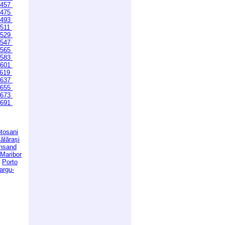
457
475
493
511
529
547
565
583
601
619
637
655
673
691
tosani
ălărași
ansand
Maribor
Porto
argu-