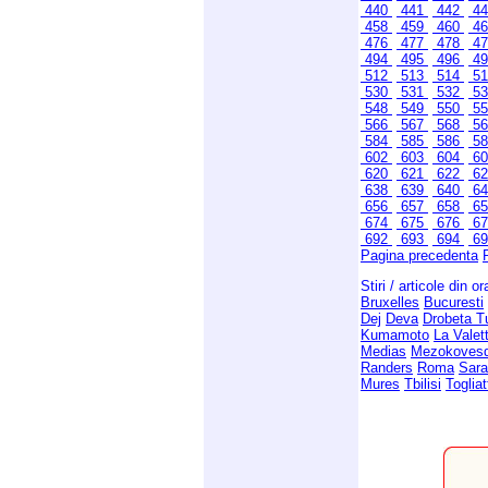
440
441
442
4
458
459
460
4
476
477
478
4
494
495
496
4
512
513
514
5
530
531
532
5
548
549
550
5
566
567
568
5
584
585
586
5
602
603
604
6
620
621
622
6
638
639
640
6
656
657
658
6
674
675
676
6
692
693
694
6
Pagina precedenta
Stiri / articole din o
Bruxelles
Bucuresti
Dej
Deva
Drobeta T
Kumamoto
La Valet
Medias
Mezokoves
Randers
Roma
Sara
Mures
Tbilisi
Togliat