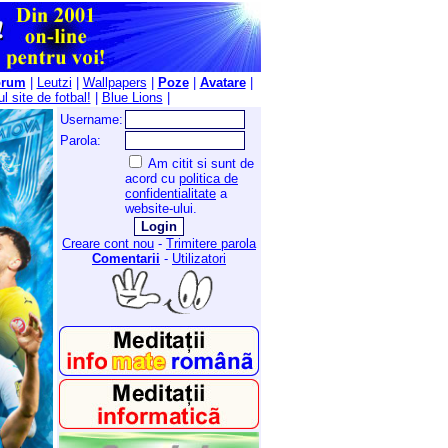
orum
|
Leutzi
|
Wallpapers
|
Poze
|
Avatare
|
l site de fotbal!
|
Blue Lions
|
Username:
Parola:
Am citit si sunt de
acord cu
politica de
confidentialitate
a
website-ului.
Creare cont nou
-
Trimitere parola
Comentarii
-
Utilizatori