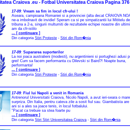
itatea Craiova .eu - Fotbal Universitatea Craiova Pagina 376
17-09
:
Vream sa fim in locul cfr-ului !
Aseara, campioana Romaniei si a provinciei (alta decat CRAIOVA N
ne-a imbolnavit de invidie! Speram ca si pe simpatizantii lui Mititelu de
tribuna a 2-a, singurii multumiti de rezultatele echipei noastre din ultimi
am da cfr-istilo
... [ continuare ]
Din categoria
Stiri Proteste
-
Stiri din Rom�nia
17-09
:
Supararea suporterilor
La noi joaca australieni (modesti), nu argentinieni si portughezi adusi 
grei! Cum sa facem performanta cu Dilevski si Baird?! Noapte buna,
performanta!
... [ continuare ]
Din categoria
Stiri Proteste
-
Stiri din Rom�nia
17-09
:
Fiul lui Napoli a venit in Romania
Antrenorul Universitatii Craiova, Nicolo Napoli, a avut ieri-seara o mare
surpriza. Din Italia, pentru cateva zile a sosit fiul sau. Giambatista are
ani si a ales sa joace tenis, in locul fotbalului.
"Pacat ca trebuie sa stea foarte pu
... [ continuare ]
Din categoria
Stiri Stiri Universitatea Craiova
-
Stiri din Rom�nia