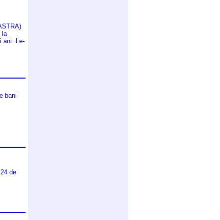
OASTRA)
 la
i ani. Le-
pe bani
 24 de