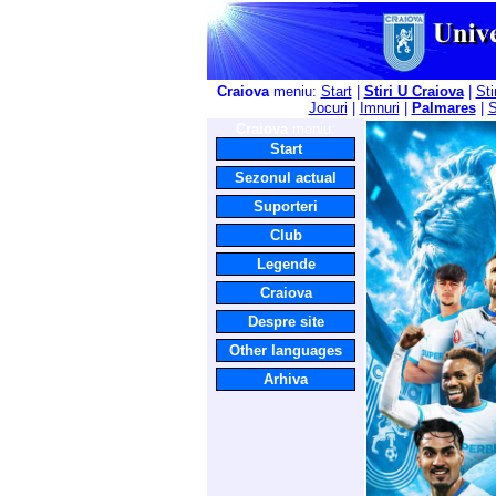
Craiova
meniu:
Start
|
Stiri U Craiova
|
Sti
Jocuri
|
Imnuri
|
Palmares
|
S
Craiova
meniu:
Start
Sezonul actual
Suporteri
Club
Legende
Craiova
Despre site
Other languages
Arhiva