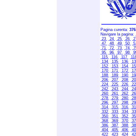
Pagina curenta:
376
Navigare la pagina:
23
24
25
26
2
47
48
49
50
5
71
72
73
74
7
95
96
97
98
9
115
116
117
11
134
135
136
1
152
153
154
1
170
171
172
1
188
189
190
1
206
207
208
2
224
225
226
2
242
243
244
2
260
261
262
2
278
279
280
2
296
297
298
2
314
315
316
3
332
333
334
3
350
351
352
3
368
369
370
3
386
387
388
3
404
405
406
4
422
423
424
4