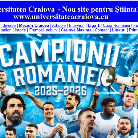
ri diverse
|
Meciuri Craiova
|
Articole
|
Interviuri
|
Liga 1
|
Cupa Romaniei
|
F
tadion
|
Istorie
|
Frumosii nebuni
|
Craiova Maxima
|
Contact
|
Linkuri
|
Primu