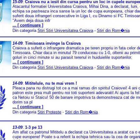
15-09
:
Craiova nu a iesit din cursa pentru un loc in cupele europe
Atacantul formatiei Universitatea Craiova, Mihai Dina, a declarat, luni,
echipa sa pastreaza inca sanse la un loc de cupa europeana, chiar da
suferit doua infrangeri consecutive in Liga I, cu Dinamo si FC Timisoar
"Avem deja doua infr
... [ continuare ]
Din categoria
Stiri Stiri Universitatea Craiova
-
Stiri din Rom�nia
14-09
:
Timisoara invinge la Craiova
Craiova a suferit o infrangere dramatica pe teren propriu in fata celor d
Timisoara. Chiar daca in minutul 79 conduceau cu 1-0, oltenii au primit 
goluri in cinci minute si au parasit terenul in huiduielile suporterilor.
... [ continuare ]
Din categoria
Stiri Stiri Universitatea Craiova
-
Stiri din Rom�nia
14-09
:
Mititelule, nu te mai vrem !
Pleaca pana nu distrugi tot ce a mai ramas din spiritul Craiovei! 4 ani 
patron este prea mult pentru noi toti suporterii adevarati! Ai ajuns la fel
ca Netoiu si Staicu! 50 de banare impotriva ta demonstreaza cat de m
dorim sa pl
... [ continuare ]
Din categoria
Stiri Proteste
-
Stiri din Rom�nia
13-09
:
1-3 pe 13
Am aflat ca patronul Mititelu a declarat ca Universitatea a aratat ca o 
cupe europene! Poate s-a referit la echipa tehnica sau la cea de organi