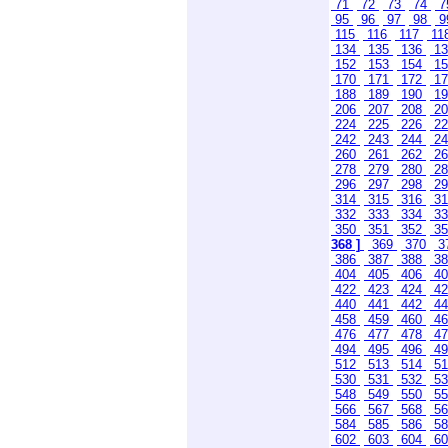
71
72
73
74
7
95
96
97
98
9
115
116
117
11
134
135
136
1
152
153
154
1
170
171
172
1
188
189
190
1
206
207
208
2
224
225
226
2
242
243
244
2
260
261
262
2
278
279
280
2
296
297
298
2
314
315
316
3
332
333
334
3
350
351
352
3
368 ]
369
370
3
386
387
388
3
404
405
406
4
422
423
424
4
440
441
442
4
458
459
460
4
476
477
478
4
494
495
496
4
512
513
514
5
530
531
532
5
548
549
550
5
566
567
568
5
584
585
586
5
602
603
604
6