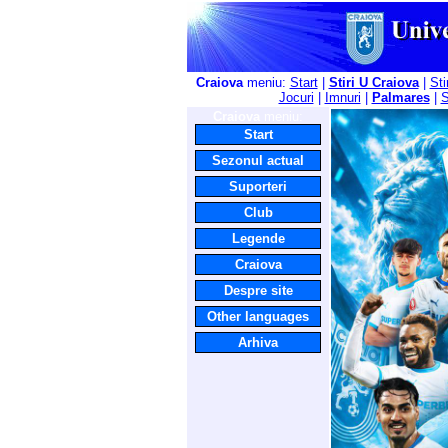
Craiova
meniu:
Start
|
Stiri U Craiova
|
Sti
Jocuri
|
Imnuri
|
Palmares
|
S
Craiova
meniu:
Start
Sezonul actual
Suporteri
Club
Legende
Craiova
Despre site
Other languages
Arhiva