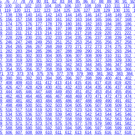
5
76
77
78
79
80
81
82
83
84
85
86
87
88
89
90
91
9
9
100
101
102
103
104
105
106
107
108
109
110
111
112
1
8
119
120
121
122
123
124
125
126
127
128
129
130
131
37
138
139
140
141
142
143
144
145
146
147
148
149
150
55
156
157
158
159
160
161
162
163
164
165
166
167
168
73
174
175
176
177
178
179
180
181
182
183
184
185
186
91
192
193
194
195
196
197
198
199
200
201
202
203
204
09
210
211
212
213
214
215
216
217
218
219
220
221
222
27
228
229
230
231
232
233
234
235
236
237
238
239
240
45
246
247
248
249
250
251
252
253
254
255
256
257
258
63
264
265
266
267
268
269
270
271
272
273
274
275
276
81
282
283
284
285
286
287
288
289
290
291
292
293
294
99
300
301
302
303
304
305
306
307
308
309
310
311
312
17
318
319
320
321
322
323
324
325
326
327
328
329
330
35
336
337
338
339
340
341
342
343
344
345
346
347
348
53
354
355
356
357
358
359
360
361
362
363
364
365
366
71
372
373
374
375
376
377
378
379
380
381
382
383
384
89
390
391
392
393
394
395
396
397
398
399
400
401
402
07
408
409
410
411
412
413
414
415
416
417
418
419
420
25
426
427
428
429
430
431
432
433
434
435
436
437
438
43
444
445
446
447
448
449
450
451
452
453
454
455
456
61
462
463
464
465
466
467
468
469
470
471
472
473
474
79
480
481
482
483
484
485
486
487
488
489
490
491
492
97
498
499
500
501
502
503
504
505
506
507
508
509
510
15
516
517
518
519
520
521
522
523
524
525
526
527
528
33
534
535
536
537
538
539
540
541
542
543
544
545
546
51
552
553
554
555
556
557
558
559
560
561
562
563
564
69
570
571
572
573
574
575
576
577
578
579
580
581
582
87
588
589
590
591
592
593
594
595
596
597
598
599
600
05
606
607
608
609
610
611
612
613
614
615
616
617
618