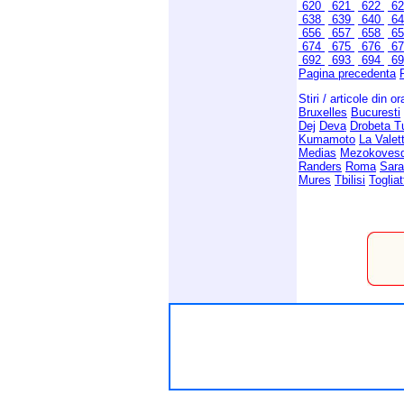
620
621
622
6
638
639
640
6
656
657
658
6
674
675
676
6
692
693
694
6
Pagina precedenta
Stiri / articole din o
Bruxelles
Bucuresti
Dej
Deva
Drobeta T
Kumamoto
La Valet
Medias
Mezokoves
Randers
Roma
Sara
Mures
Tbilisi
Togliat