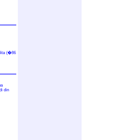
lita (�86
ua
i din