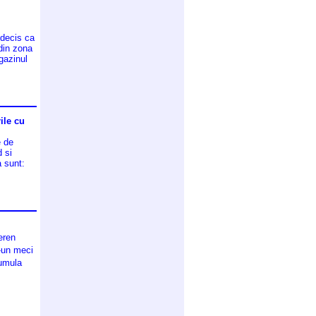
 decis ca
 din zona
agazinul
ile cu
e de
d si
a sunt:
eren
r-un meci
cumula