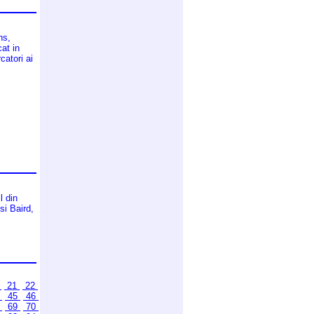
ns,
at in
catori ai
l din
si Baird,
0
21
22
4
45
46
8
69
70