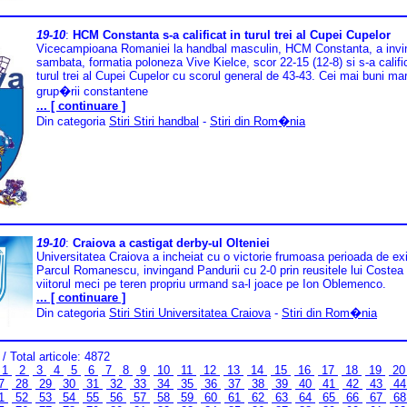
19-10
:
HCM Constanta s-a calificat in turul trei al Cupei Cupelor
Vicecampioana Romaniei la handbal masculin, HCM Constanta, a invi
sambata, formatia poloneza Vive Kielce, scor 22-15 (12-8) si s-a calific
turul trei al Cupei Cupelor cu scorul general de 43-43. Cei mai buni mar
grup�rii constantene
... [ continuare ]
Din categoria
Stiri Stiri handbal
-
Stiri din Rom�nia
19-10
:
Craiova a castigat derby-ul Olteniei
Universitatea Craiova a incheiat cu o victorie frumoasa perioada de exi
Parcul Romanescu, invingand Pandurii cu 2-0 prin reusitele lui Costea 
viitorul meci pe teren propriu urmand sa-l joace pe Ion Oblemenco.
... [ continuare ]
Din categoria
Stiri Stiri Universitatea Craiova
-
Stiri din Rom�nia
/ Total articole: 4872
1
2
3
4
5
6
7
8
9
10
11
12
13
14
15
16
17
18
19
2
7
28
29
30
31
32
33
34
35
36
37
38
39
40
41
42
43
4
1
52
53
54
55
56
57
58
59
60
61
62
63
64
65
66
67
6