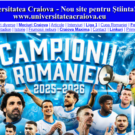
ri diverse
|
Meciuri Craiova
|
Articole
|
Interviuri
|
Liga 1
|
Cupa Romaniei
|
F
tadion
|
Istorie
|
Frumosii nebuni
|
Craiova Maxima
|
Contact
|
Linkuri
|
Primu