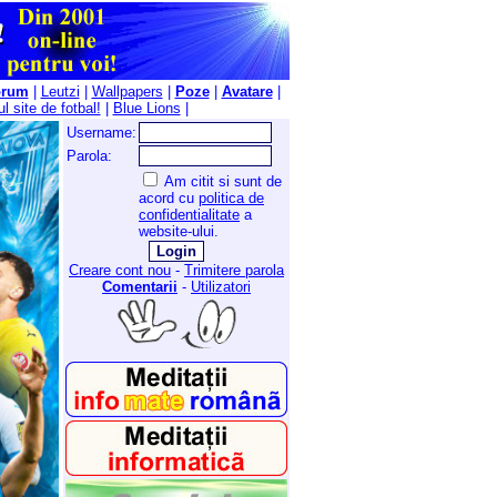
orum
|
Leutzi
|
Wallpapers
|
Poze
|
Avatare
|
l site de fotbal!
|
Blue Lions
|
Username:
Parola:
Am citit si sunt de
acord cu
politica de
confidentialitate
a
website-ului.
Creare cont nou
-
Trimitere parola
Comentarii
-
Utilizatori