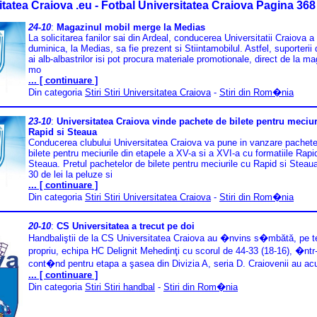
itatea Craiova .eu - Fotbal Universitatea Craiova Pagina 368
24-10
:
Magazinul mobil merge la Medias
La solicitarea fanilor sai din Ardeal, conducerea Universitatii Craiova a
duminica, la Medias, sa fie prezent si Stiintamobilul. Astfel, suporterii
ai alb-albastrilor isi pot procura materiale promotionale, direct de la m
mo
... [ continuare ]
Din categoria
Stiri Stiri Universitatea Craiova
-
Stiri din Rom�nia
23-10
:
Universitatea Craiova vinde pachete de bilete pentru meciur
Rapid si Steaua
Conducerea clubului Universitatea Craiova va pune in vanzare pachet
bilete pentru meciurile din etapele a XV-a si a XVI-a cu formatiile Rapi
Steaua. Pretul pachetelor de bilete pentru meciurile cu Rapid si Steau
30 de lei la peluze si
... [ continuare ]
Din categoria
Stiri Stiri Universitatea Craiova
-
Stiri din Rom�nia
20-10
:
CS Universitatea a trecut pe doi
Handbaliştii de la CS Universitatea Craiova au �nvins s�mbătă, pe t
propriu, echipa HC Delignit Mehedinţi cu scorul de 44-33 (18-16), �nt
cont�nd pentru etapa a şasea din Divizia A, seria D. Craiovenii au a
... [ continuare ]
Din categoria
Stiri Stiri handbal
-
Stiri din Rom�nia