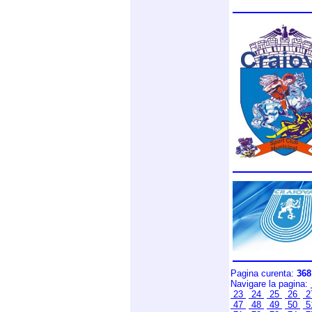
Pagina curenta:
368
Navigare la pagina:
23
24
25
26
2
47
48
49
50
5