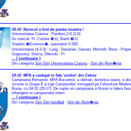
20-10
:
Norocul a fost de partea noastra !
Universitatea Craiova - Pandurii 2-0 (2-0)
Au marcat: Fl. Costea �11, Baird �12
Stadion �Extensiv�, spectatori 5.000
Universitatea (4-3-3) : Lung - Dananae, Gaman, Mitchell, Rose - Prepe
Gogosoiu), Stoica, Dilevski - Fl
... [ continuare ]
Din categoria
Stiri Stiri Universitatea Craiova
-
Stiri din Rom�nia
19-10
:
MFA a castigat in fata 'ursilor' din Cehov
Campioana Romaniei, MFA Bucuresti, a obtinut, duminica seara, a do
victorie in Grupa E a Ligii Campionilor, invingand pe Cehovksie Medved
Rusia, cu 34-32 (20-17). De sapte ori campioana a Rusiei si lidera fara
infrangere in campionatul intern
... [ continuare ]
Din categoria
Stiri Stiri handbal
-
Stiri din Rom�nia