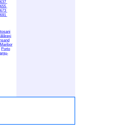
637
655
673
691
tosani
ălărași
ansand
Maribor
Porto
argu-