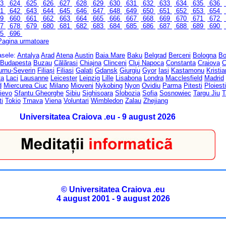
23
624
625
626
627
628
629
630
631
632
633
634
635
636
41
642
643
644
645
646
647
648
649
650
651
652
653
654
59
660
661
662
663
664
665
666
667
668
669
670
671
672
77
678
679
680
681
682
683
684
685
686
687
688
689
690
95
696
Pagina urmatoare
rasele:
Antalya
Arad
Atena
Austin
Baia Mare
Baku
Belgrad
Berceni
Bologna
Bo
Budapesta
Buzau
Cãlãrasi
Chiajna
Clinceni
Cluj Napoca
Constanta
Craiova
C
urnu-Severin
Filiași
Filiasi
Galati
Gdansk
Giurgiu
Gyor
Iasi
Kastamonu
Kristi
ta
Laci
Lausanne
Leicester
Leipzig
Lille
Lisabona
Londra
Macclesfield
Madrid
d
Miercurea Ciuc
Milano
Mioveni
Nykobing
Nyon
Ovidiu
Parma
Pitesti
Ploiesti
ievo
Sfantu Gheorghe
Sibiu
Sighisoara
Slobozia
Sofia
Sosnowiec
Targu Jiu
T
ti
Tokio
Trnava
Viena
Voluntari
Wimbledon
Zalau
Zhejiang
Universitatea Craiova .eu - 9 august 2026
© Universitatea Craiova .eu
4 august 2001 - 9 august 2026