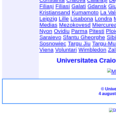
Filiași
Filiasi
Galati
Gdansk
Giu
Kristiansand
Kumamoto
La Val
Leipzig
Lille
Lisabona
Londra
Medias
Mezokovesd
Miercure
Nyon
Ovidiu
Parma
Pitesti
Ploi
Saraievo
Sfantu Gheorghe
Sib
Sosnowiec
Targu Jiu
Targu-Mu
Viena
Voluntari
Wimbledon
Za
Universitatea Craio
© Unive
4 august