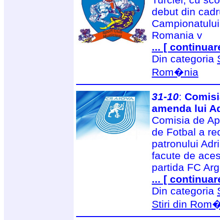
debut din cadru
Campionatului 
Romania v
... [ continuar
Din categoria
Rom�nia
31-10
:
Comisia
amenda lui Ad
Comisia de Ap
de Fotbal a red
patronului Adri
facute de acest
partida FC Arg
... [ continuar
Din categoria
Stiri din Rom