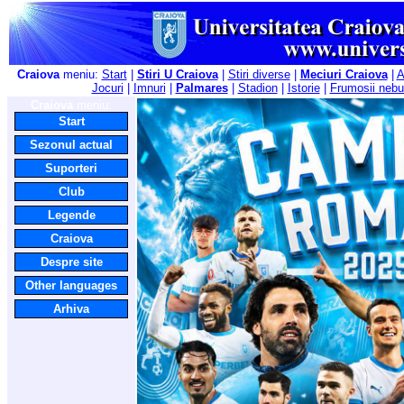
Craiova
meniu:
Start
|
Stiri U Craiova
|
Stiri diverse
|
Meciuri Craiova
|
A
Jocuri
|
Imnuri
|
Palmares
|
Stadion
|
Istorie
|
Frumosii nebu
Craiova
meniu:
Start
Sezonul actual
Suporteri
Club
Legende
Craiova
Despre site
Other languages
Arhiva