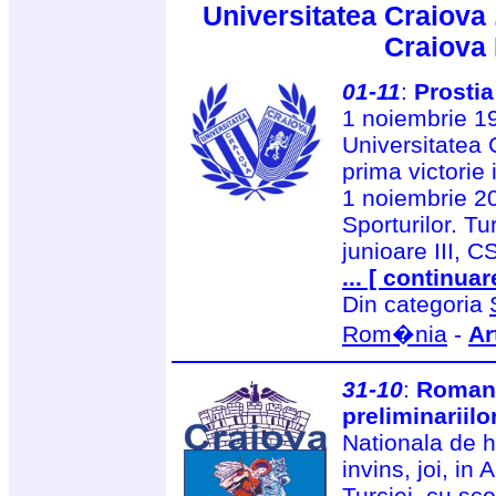
Universitatea Craiova 
Craiova
01-11
:
Prostia
1 noiembrie 19
Universitatea 
prima victorie 
1 noiembrie 20
Sporturilor. T
junioare III, 
... [ continuar
Din categoria
Rom�nia
-
Ar
31-10
:
Romani
preliminariilo
Nationala de 
invins, joi, in
Turciei, cu sc