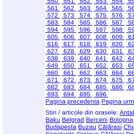
550
551
552
553
554
5
561
562
563
564
565
5
572
573
574
575
576
5
583
584
585
586
587
5
594
595
596
597
598
5
605
606
607
608
609
6
616
617
618
619
620
6
627
628
629
630
631
6
638
639
640
641
642
6
649
650
651
652
653
6
660
661
662
663
664
6
671
672
673
674
675
6
682
683
684
685
686
6
693
694
695
696
Pagina precedenta
Pagina urm
Stiri / articole din orasele:
Anta
Baku
Belgrad
Berceni
Bologna
Budapesta
Buzau
Cãlãrasi
Chi
Constanta
Craiova
Călărași
De