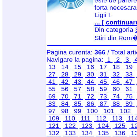
este de parere
forta necesar
Ligii I.
... [ continuar
Din categoria
Stiri din Rom
Pagina curenta:
366
/ Total art
Navigare la pagina:
1
2
3
13
14
15
16
17
18
19
27
28
29
30
31
32
33
41
42
43
44
45
46
47
55
56
57
58
59
60
61
69
70
71
72
73
74
75
83
84
85
86
87
88
89
97
98
99
100
101
102
109
110
111
112
113
11
121
122
123
124
125
1
132
133
134
135
136
1