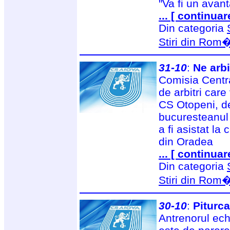
"Va fi un avant
... [ continuar
Din categoria
Stiri din Rom
31-10
:
Ne arb
Comisia Central
de arbitri care
CS Otopeni, d
bucuresteanul
a fi asistat l
din Oradea
... [ continuar
Din categoria
Stiri din Rom
30-10
:
Piturc
Antrenorul echi