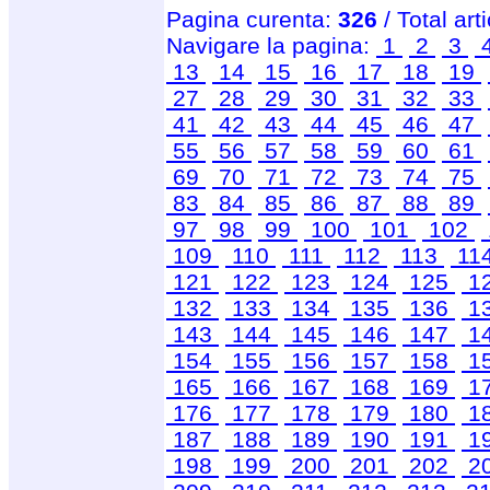
Pagina curenta:
326
/ Total art
Navigare la pagina:
1
2
3
13
14
15
16
17
18
19
27
28
29
30
31
32
33
41
42
43
44
45
46
47
55
56
57
58
59
60
61
69
70
71
72
73
74
75
83
84
85
86
87
88
89
97
98
99
100
101
102
109
110
111
112
113
11
121
122
123
124
125
1
132
133
134
135
136
1
143
144
145
146
147
1
154
155
156
157
158
1
165
166
167
168
169
1
176
177
178
179
180
1
187
188
189
190
191
1
198
199
200
201
202
2