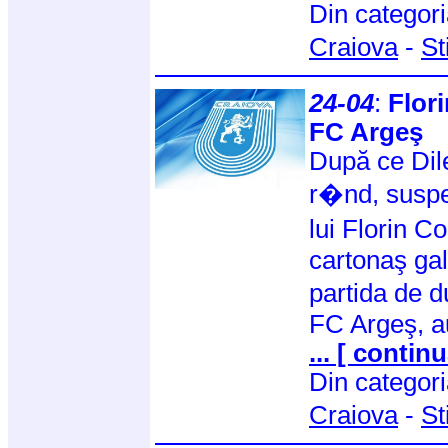
Din categor
Craiova
-
St
24-04
:
Flor
FC Argeş
După ce Dile
r�nd, suspe
lui Florin C
cartonaş gal
partida de 
FC Argeş, a
... [ continu
Din categor
Craiova
-
St