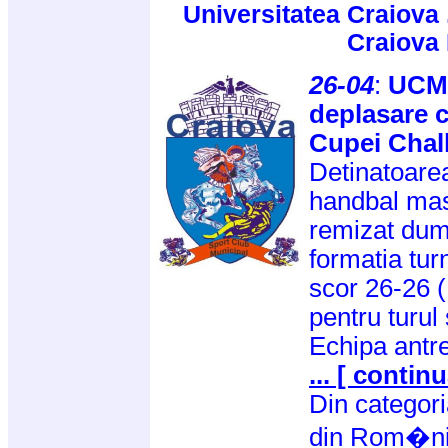
Universitatea Craiova 
Craiova
26-04
:
UCM 
deplasare c
Cupei Chal
Detinatoarea
handbal mas
remizat dumi
formatia tur
scor 26-26 (
pentru turul
Echipa antr
... [ continu
Din categor
din Rom�n