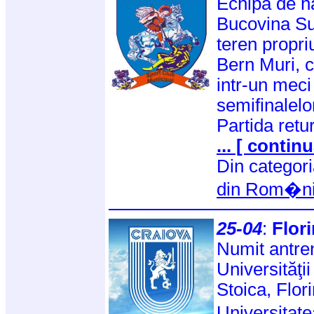
Echipa de 
Bucovina Su
teren propri
Bern Muri, c
intr-un mec
semifinalel
Partida ret
... [ continu
Din categor
din Rom�n
25-04
:
Flor
Numit antren
Universităţi
Stoica, Flor
Universitate