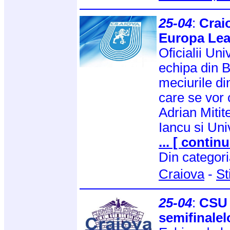
25-04
:
Crai
Europa Le
Oficialii Uni
echipa din B
meciurile di
care se vor 
Adrian Mitit
Iancu si Uni
... [ continu
Din categor
Craiova
-
St
25-04
:
CSU 
semifinale