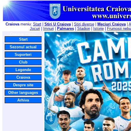
Craiova
meniu:
Start
|
Stiri U Craiova
|
Stiri diverse
|
Meciuri Craiova
|
A
Jocuri
|
Imnuri
|
Palmares
|
Stadion
|
Istorie
|
Frumosii nebu
Craiova
meniu:
Start
Sezonul actual
Suporteri
Club
Legende
Craiova
Despre site
Other languages
Arhiva