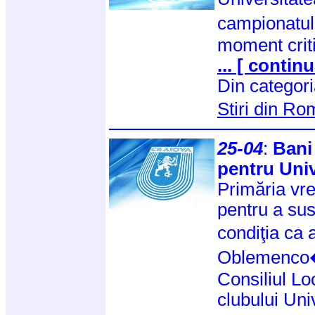
campionatul
moment criti
... [ continu
Din categor
Stiri din R
25-04
:
Bani
pentru Univ
Primăria vr
pentru a sus
condiţia ca
Oblemenco
Consiliul L
clubului Uni