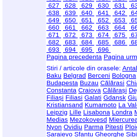
627
628
629
630
631
6
638
639
640
641
642
6
649
650
651
652
653
6
660
661
662
663
664
6
671
672
673
674
675
6
682
683
684
685
686
6
693
694
695
696
Pagina precedenta
Pagina urm
Stiri / articole din orasele:
Anta
Baku
Belgrad
Berceni
Bologna
Budapesta
Buzau
Cãlãrasi
Chi
Constanta
Craiova
Călărași
De
Filiași
Filiasi
Galati
Gdansk
Giu
Kristiansand
Kumamoto
La Val
Leipzig
Lille
Lisabona
Londra
Medias
Mezokovesd
Miercure
Nyon
Ovidiu
Parma
Pitesti
Ploi
Saraievo
Sfantu Gheorghe
Sib