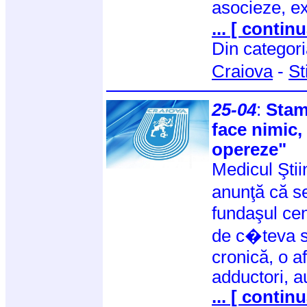
asocieze, e
... [ continu
Din categor
Craiova
-
St
25-04
:
Stam
face nimic,
opereze"
Medicul Ştii
anunţă că s
fundaşul cen
de c�teva 
cronică, o a
adductori, a
... [ continu