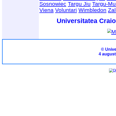
Sosnowiec
Targu Jiu
Targu-Mu
Viena
Voluntari
Wimbledon
Za
Universitatea Craio
© Unive
4 august