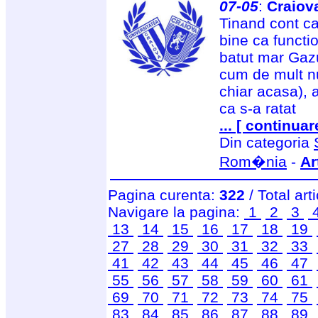
07-05
:
Craiov
Tinand cont ca 
bine ca functi
batut mar Gazul
cum de mult nu
chiar acasa), 
ca s-a ratat
... [ continuar
Din categoria
Rom�nia
-
Ar
Pagina curenta:
322
/ Total art
Navigare la pagina:
1
2
3
13
14
15
16
17
18
19
27
28
29
30
31
32
33
41
42
43
44
45
46
47
55
56
57
58
59
60
61
69
70
71
72
73
74
75
83
84
85
86
87
88
89