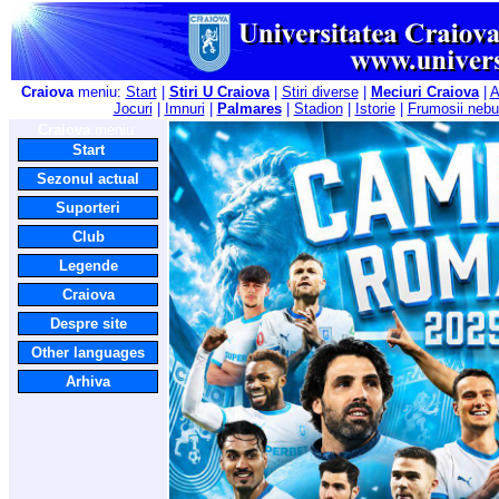
Craiova
meniu:
Start
|
Stiri U Craiova
|
Stiri diverse
|
Meciuri Craiova
|
A
Jocuri
|
Imnuri
|
Palmares
|
Stadion
|
Istorie
|
Frumosii nebu
Craiova
meniu:
Start
Sezonul actual
Suporteri
Club
Legende
Craiova
Despre site
Other languages
Arhiva