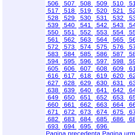
506
507
508
509
510
5
517
518
519
520
521
5
528
529
530
531
532
5
539
540
541
542
543
5
550
551
552
553
554
5
561
562
563
564
565
5
572
573
574
575
576
5
583
584
585
586
587
5
594
595
596
597
598
5
605
606
607
608
609
6
616
617
618
619
620
6
627
628
629
630
631
6
638
639
640
641
642
6
649
650
651
652
653
6
660
661
662
663
664
6
671
672
673
674
675
6
682
683
684
685
686
6
693
694
695
696
Pagina precedenta
Pagina urm