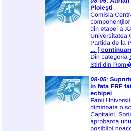
08-05
:
Adrian
Ploieşti
Comisia Centra
componenţilor b
din etapei a XX
Universitatea 
Partida de la P
... [ continuar
Din categoria
Stiri din Rom
08-05
:
Suporte
in fata FRF fa
echipei
Fanii Universi
dimineata o sc
Capitalei, Sori
aprobarea unui
posibilei neac