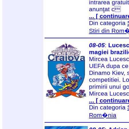
intrarea gratu
anunţat c
... [ continuar
Din categoria
Stiri din Rom
08-05
:
Lucesc
magiei brazil
Mircea Lucescu
UEFA dupa ce 
Dinamo Kiev, s
competitiei. L
primirii unui g
Mircea Lucesc
... [ continuar
Din categoria
Rom�nia