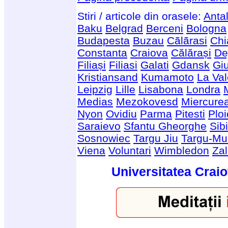
Stiri / articole din orasele:
Anta
Baku
Belgrad
Berceni
Bologna
Budapesta
Buzau
Cãlãrasi
Chi
Constanta
Craiova
Călărași
De
Filiași
Filiasi
Galati
Gdansk
Giu
Kristiansand
Kumamoto
La Val
Leipzig
Lille
Lisabona
Londra
Medias
Mezokovesd
Miercure
Nyon
Ovidiu
Parma
Pitesti
Ploi
Saraievo
Sfantu Gheorghe
Sib
Sosnowiec
Targu Jiu
Targu-Mu
Viena
Voluntari
Wimbledon
Za
Universitatea Craio