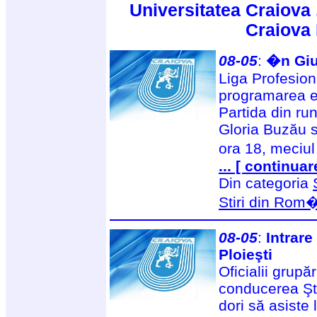
Universitatea Craiova 
Craiova
08-05
:
�n Giu
Liga Profesioni
programarea et
Partida din run
Gloria Buzău s
ora 18, meciul
... [ continuar
Din categoria
Stiri din Rom
08-05
:
Intrare
Ploieşti
Oficialii grup
conducerea Ştii
dori să asiste 