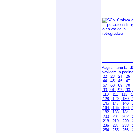
Pagina curenta:
3
Navigare la pagin
22
23
24
25
44
45
46
47
67
68
69
70
90
91
92
93
110
111
112
1
128
129
130
146
147
148
164
165
166
182
183
184
200
201
202
218
219
220
236
237
238
254
255
256