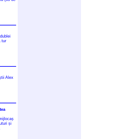
 dublei
 tur
tii Alex
tea
mijlocaș
turi și
.