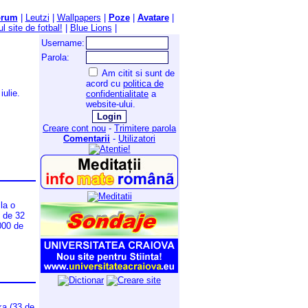
orum
|
Leutzi
|
Wallpapers
|
Poze
|
Avatare
|
l site de fotbal!
|
Blue Lions
|
Username:
Parola:
Am citit si sunt de
acord cu
politica de
ulie.
confidentialitate
a
website-ului.
Creare cont nou
-
Trimitere parola
Comentarii
-
Utilizatori
la o
l de 32
.000 de
ka (33 de