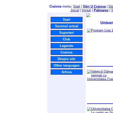
Craiova
meniu:
Start
|
Stiri U Craiova
|
Sti
Jocuri
|
Imnuri
|
Palmares
|
S
Craiova
meniu:
Start
Univer
Sezonul actual
Suporteri
Club
Legende
Craiova
Despre site
Other languages
Arhiva