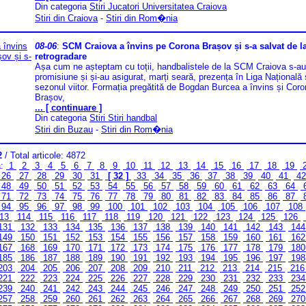
Din categoria
Stiri Jucatori Universitatea Craiova
Stiri din Craiova
-
Stiri din Rom�nia
08-06
:
SCM Craiova a învins pe Corona Brașov și s-a salvat de l
retrogradare
Așa cum ne așteptam cu toții, handbalistele de la SCM Craiova s-au 
promisiune și și-au asigurat, marți seară, prezența în Liga Națională 
sezonul viitor. Formația pregătită de Bogdan Burcea a învins și Cor
Brașov,
... [ continuare ]
Din categoria
Stiri Stiri handbal
Stiri din Buzau
-
Stiri din Rom�nia
2
/ Total articole: 4872
a:
1
2
3
4
5
6
7
8
9
10
11
12
13
14
15
16
17
18
19
26
27
28
29
30
31
[ 32 ]
33
34
35
36
37
38
39
40
41
4
48
49
50
51
52
53
54
55
56
57
58
59
60
61
62
63
64
71
72
73
74
75
76
77
78
79
80
81
82
83
84
85
86
87
94
95
96
97
98
99
100
101
102
103
104
105
106
107
108
13
114
115
116
117
118
119
120
121
122
123
124
125
126
131
132
133
134
135
136
137
138
139
140
141
142
143
14
149
150
151
152
153
154
155
156
157
158
159
160
161
16
167
168
169
170
171
172
173
174
175
176
177
178
179
18
185
186
187
188
189
190
191
192
193
194
195
196
197
19
203
204
205
206
207
208
209
210
211
212
213
214
215
21
221
222
223
224
225
226
227
228
229
230
231
232
233
23
239
240
241
242
243
244
245
246
247
248
249
250
251
25
257
258
259
260
261
262
263
264
265
266
267
268
269
27