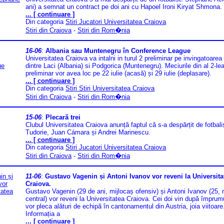
ani) a semnat un contract pe doi ani cu Hapoel Ironi Kiryat Shmona.
... [ continuare ]
Din categoria
Stiri Jucatori Universitatea Craiova
Stiri din Craiova
-
Stiri din Rom�nia
16-06
:
Albania sau Muntenegru în Conference League
Universitatea Craiova va intalni in turul 2 preliminar pe invingatoarea
dintre Laci (Albania) si Podgorica (Muntenegru). Meciurile din al 2-lea
preliminar vor avea loc pe 22 iulie (acasă) și 29 iulie (deplasare).
... [ continuare ]
Din categoria
Stiri Stiri Universitatea Craiova
Stiri din Craiova
-
Stiri din Rom�nia
15-06
:
Plecară trei
Clubul Universitatea Craiova anunță faptul că s-a despărțit de fotbaliș
Tudorie, Juan Cámara și Andrei Marinescu.
... [ continuare ]
Din categoria
Stiri Jucatori Universitatea Craiova
Stiri din Craiova
-
Stiri din Rom�nia
11-06
:
Gustavo Vagenin și Antoni Ivanov vor reveni la Universita
Craiova.
Gustavo Vagenin (29 de ani, mijlocaș ofensiv) și Antoni Ivanov (25, 
central) vor reveni la Universitatea Craiova. Cei doi vin după împrumu
vor pleca alături de echipă în cantonamentul din Austria, joia viitoare
Informația a
... [ continuare ]