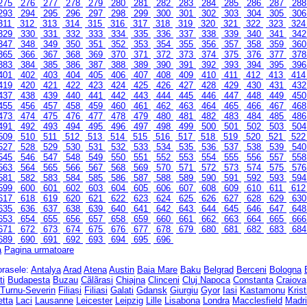
275
276
277
278
279
280
281
282
283
284
285
286
287
28
293
294
295
296
297
298
299
300
301
302
303
304
305
30
311
312
313
314
315
316
317
318
319
320
321
322
323
32
329
330
331
332
333
334
335
336
337
338
339
340
341
34
347
348
349
350
351
352
353
354
355
356
357
358
359
36
365
366
367
368
369
370
371
372
373
374
375
376
377
37
383
384
385
386
387
388
389
390
391
392
393
394
395
39
401
402
403
404
405
406
407
408
409
410
411
412
413
41
419
420
421
422
423
424
425
426
427
428
429
430
431
43
437
438
439
440
441
442
443
444
445
446
447
448
449
45
455
456
457
458
459
460
461
462
463
464
465
466
467
46
473
474
475
476
477
478
479
480
481
482
483
484
485
48
491
492
493
494
495
496
497
498
499
500
501
502
503
50
509
510
511
512
513
514
515
516
517
518
519
520
521
52
527
528
529
530
531
532
533
534
535
536
537
538
539
54
545
546
547
548
549
550
551
552
553
554
555
556
557
55
563
564
565
566
567
568
569
570
571
572
573
574
575
57
581
582
583
584
585
586
587
588
589
590
591
592
593
59
599
600
601
602
603
604
605
606
607
608
609
610
611
61
617
618
619
620
621
622
623
624
625
626
627
628
629
63
635
636
637
638
639
640
641
642
643
644
645
646
647
64
653
654
655
656
657
658
659
660
661
662
663
664
665
66
671
672
673
674
675
676
677
678
679
680
681
682
683
68
689
690
691
692
693
694
695
696
a
Pagina urmatoare
 orasele:
Antalya
Arad
Atena
Austin
Baia Mare
Baku
Belgrad
Berceni
Bologna
ti
Budapesta
Buzau
Cãlãrasi
Chiajna
Clinceni
Cluj Napoca
Constanta
Craiova
 Turnu-Severin
Filiași
Filiasi
Galati
Gdansk
Giurgiu
Gyor
Iasi
Kastamonu
Kris
etta
Laci
Lausanne
Leicester
Leipzig
Lille
Lisabona
Londra
Macclesfield
Madr