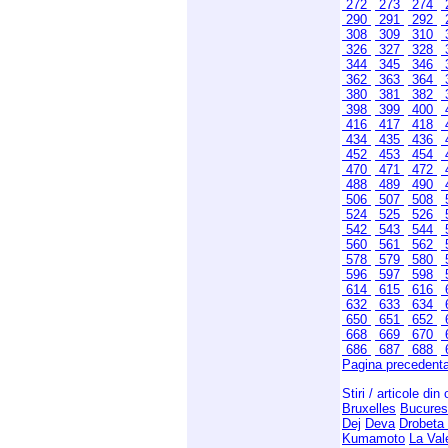
272
273
274
290
291
292
308
309
310
326
327
328
344
345
346
362
363
364
380
381
382
398
399
400
416
417
418
434
435
436
452
453
454
470
471
472
488
489
490
506
507
508
524
525
526
542
543
544
560
561
562
578
579
580
596
597
598
614
615
616
632
633
634
650
651
652
668
669
670
686
687
688
Pagina precedent
Stiri / articole din
Bruxelles
Bucures
Dej
Deva
Drobeta
Kumamoto
La Val