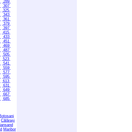
8
289
6
307
4
325
2
343
0
361
8
379
6
397
4
415
2
433
0
451
8
469
6
487
4
505
2
523
0
541
8
559
6
577
4
595
2
613
0
631
8
649
6
667
4
685
Botosani
Călărași
tiansand
id
Maribor