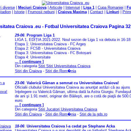
ri diverse
|
Meciuri Craiova
|
Articole
|
Interviuri
|
Liga 1
|
Cupa Romaniei
|
F
tadion
|
Istorie
|
Frumosii nebuni
|
Craiova Maxima
|
Contact
|
Linkuri
|
Primu
sitatea Craiova .eu - Fotbal Universitatea Craiova Pagina 32
29-06
:
Program Liga 1
LIGA 1, EDIȚIA 2021-2022. Noul sezon de Liga 1 va debuta in 16-18 i
Etapa 1: Universitatea Craiova - FC Argeș
Etapa 2: FCSB - Universitatea Craiova
Etapa 3: Universitatea Craiova - FC Botoșani
Etapa 4: Universitate
... [ continuare ]
Din categoria
Stiri Stiri Universitatea Craiova
Stiri din Craiova
-
Stiri din Rom�nia
23-06
:
Valerică Găman a semnat cu Universitatea Craiova!
Oficialii clubului Universitatea Craiova au anunţat astăzi că au ajuns 
înţelegere cu Valerică Găman, ultima dată la Astra Giurgiu. Fundaşu
de ani şi 1.91 metri, originar din Băileşti, are o cotă de piaţă de 500
euro.
... [ continuare ]
Din categoria
Stiri Jucatori Universitatea Craiova
Stiri din Craiova
-
Stiri din Rom�nia
-
Stiri de la gds.ro
18-06
:
Universitatea Craiova l-a cedat pe Stephane Acka
Universitatea Craiova s-a mai despărțit de un fotbalist! Stephane Ac