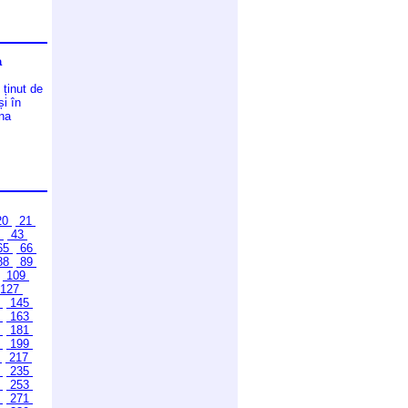
a
ținut de
și în
ona
20
21
2
43
65
66
88
89
109
127
4
145
2
163
0
181
8
199
6
217
4
235
2
253
0
271