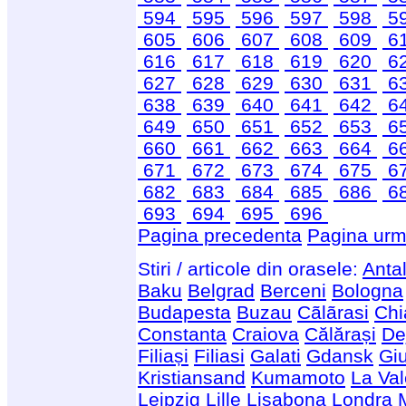
594
595
596
597
598
5
605
606
607
608
609
6
616
617
618
619
620
6
627
628
629
630
631
6
638
639
640
641
642
6
649
650
651
652
653
6
660
661
662
663
664
6
671
672
673
674
675
6
682
683
684
685
686
6
693
694
695
696
Pagina precedenta
Pagina urm
Stiri / articole din orasele:
Anta
Baku
Belgrad
Berceni
Bologna
Budapesta
Buzau
Cãlãrasi
Chi
Constanta
Craiova
Călărași
De
Filiași
Filiasi
Galati
Gdansk
Giu
Kristiansand
Kumamoto
La Val
Leipzig
Lille
Lisabona
Londra