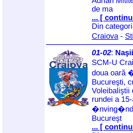
Adrian Mitite
de ma
... [ continu
Din categor
Craiova
-
St
01-02
:
Naşi
SCM-U Craio
doua oară �
Bucureşti, c
Voleibalişti
rundei a 15-
�nving�nd,
Bucureşt
... [ continu