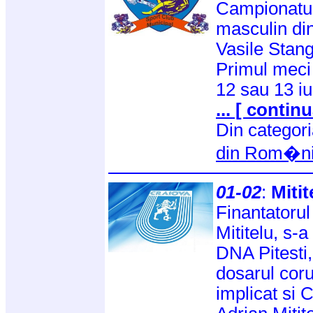
Campionatul
masculin din 
Vasile Stang
Primul meci
12 sau 13 iu
... [ continu
Din categor
din Rom�n
01-02
:
Mitit
Finantatorul
Mititelu, s-a
DNA Pitesti,
dosarul corup
implicat si 