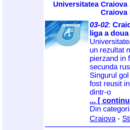
Universitatea Craiova 
Craiova
03-02
:
Crai
liga a doua
Universitate
un rezultat 
pierzand in f
secunda rus
Singurul gol
fost reusit 
dintr-o
... [ continu
Din categor
Craiova
-
St