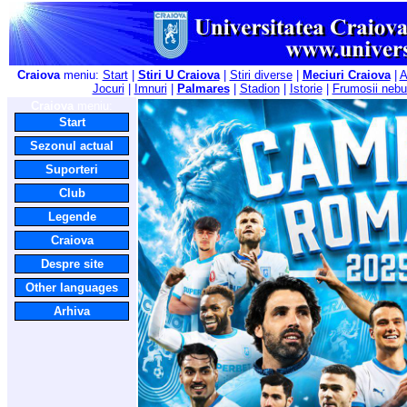
Craiova
meniu:
Start
|
Stiri U Craiova
|
Stiri diverse
|
Meciuri Craiova
|
A
Jocuri
|
Imnuri
|
Palmares
|
Stadion
|
Istorie
|
Frumosii nebu
Craiova
meniu:
Start
Sezonul actual
Suporteri
Club
Legende
Craiova
Despre site
Other languages
Arhiva