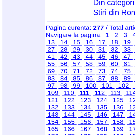
Din categor
Stiri din R
Pagina curenta:
277
/ Total art
Navigare la pagina:
1
2
3
13
14
15
16
17
18
19
27
28
29
30
31
32
33
41
42
43
44
45
46
47
55
56
57
58
59
60
61
69
70
71
72
73
74
75
83
84
85
86
87
88
89
97
98
99
100
101
102
109
110
111
112
113
11
121
122
123
124
125
1
132
133
134
135
136
1
143
144
145
146
147
1
154
155
156
157
158
1
165
166
167
168
169
1