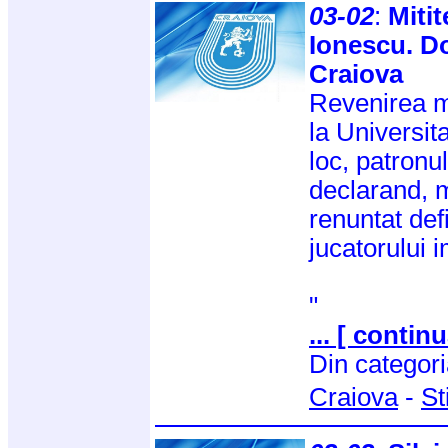
03-02
:
Mitit
Ionescu. Doi
Craiova
Revenirea m
la Universi
loc, patronul
declarand, m
renuntat defi
jucatorului 
"
... [ continu
Din categor
Craiova
-
St