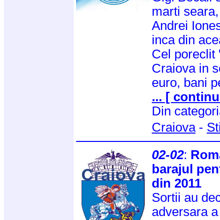
marti seara,
Andrei Iones
inca din ace
Cel poreclit
Craiova in 
euro, bani p
... [ continu
Din categor
Craiova
-
St
02-02
:
Roma
barajul pe
din 2011
Sortii au de
adversara a