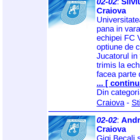
02-02
:
Silvi
Craiova
Universitat
pana in vara
echipei FC V
optiune de c
Jucatorul in
trimis la e
facea parte 
... [ continu
Din categor
Craiova
-
St
02-02
:
Andr
Craiova
Gigi Becali s