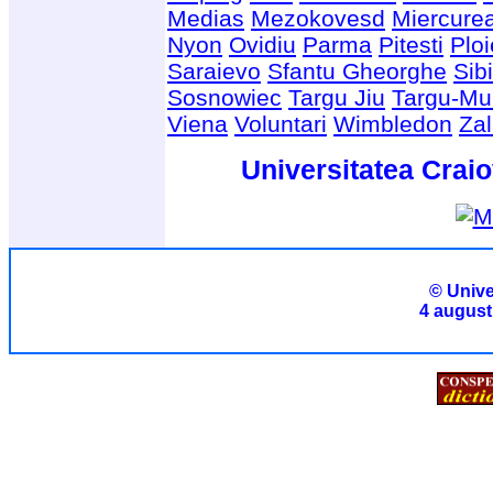
Medias
Mezokovesd
Miercure
Nyon
Ovidiu
Parma
Pitesti
Ploi
Saraievo
Sfantu Gheorghe
Sib
Sosnowiec
Targu Jiu
Targu-Mu
Viena
Voluntari
Wimbledon
Za
Universitatea Craio
© Unive
4 august