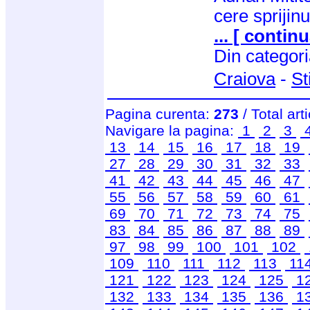
cere sprijin
... [ continu
Din categor
Craiova
-
St
Pagina curenta:
273
/ Total art
Navigare la pagina:
1
2
3
13
14
15
16
17
18
19
27
28
29
30
31
32
33
41
42
43
44
45
46
47
55
56
57
58
59
60
61
69
70
71
72
73
74
75
83
84
85
86
87
88
89
97
98
99
100
101
102
109
110
111
112
113
11
121
122
123
124
125
1
132
133
134
135
136
1