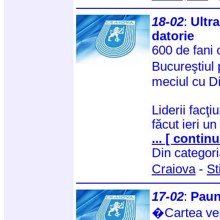
18-02
:
Ultra
datorie
600 de fani 
Bucureştiul 
meciul cu D
Liderii facţ
făcut ieri un
... [ continu
Din categor
Craiova
-
St
17-02
:
Paun
�Cartea ver