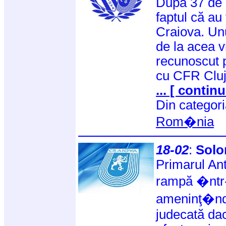
După 37 de 
faptul că au f
Craiova. Unu
de la acea v
recunoscut p
cu CFR Clu
... [ continu
Din categor
Rom�nia
18-02
:
Solo
Primarul Ant
rampă �ntr-
ameninţ�nd 
judecată dac