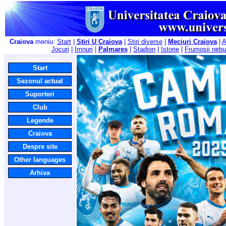
Craiova
meniu:
Start
|
Stiri U Craiova
|
Stiri diverse
|
Meciuri Craiova
|
A
Jocuri
|
Imnuri
|
Palmares
|
Stadion
|
Istorie
|
Frumosii nebu
Craiova
meniu:
Start
Sezonul actual
Suporteri
Club
Legende
Craiova
Despre site
Other languages
Arhiva