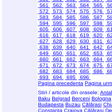
561
562
563
564
565
5
572
573
574
575
576
5
583
584
585
586
587
5
594
595
596
597
598
5
605
606
607
608
609
6
616
617
618
619
620
6
627
628
629
630
631
6
638
639
640
641
642
6
649
650
651
652
653
6
660
661
662
663
664
6
671
672
673
674
675
6
682
683
684
685
686
6
693
694
695
696
Pagina precedenta
Pagina urm
Stiri / articole din orasele:
Anta
Baku
Belgrad
Berceni
Bologna
Budapesta
Buzau
Cãlãrasi
Chi
Constanta
Craiova
Călărași
De