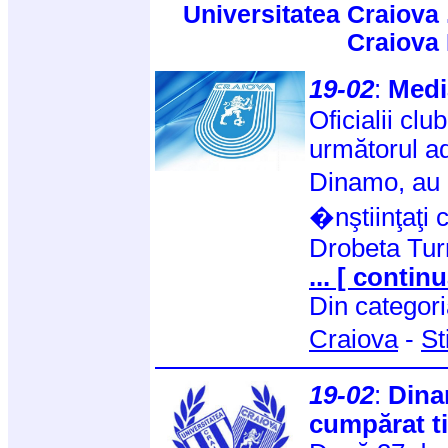
Universitatea Craiova 
Craiova
19-02
:
Medi
Oficialii cl
următorul ad
Dinamo, au 
�nştiinţaţi 
Drobeta Tur
... [ continu
Din categor
Craiova
-
St
19-02
:
Dina
cumpărat ti