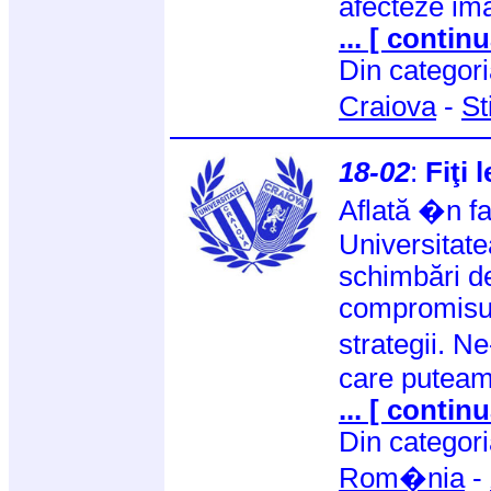
afecteze imag
... [ continu
Din categor
Craiova
-
St
18-02
:
Fiţi 
Aflată �n faţ
Universitate
schimbări de
compromisur
strategii. N
care puteam
... [ continu
Din categor
Rom�nia
-