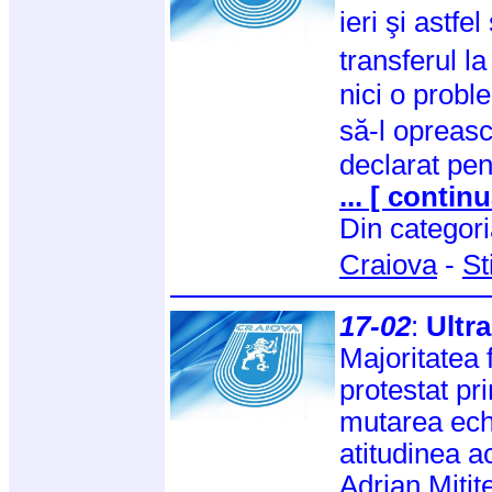
ieri şi astfe
transferul 
nici o probl
să-l opreas
declarat pe
... [ continu
Din categor
Craiova
-
St
17-02
:
Ultra
Majoritatea f
protestat pr
mutarea echi
atitudinea a
Adrian Mitite