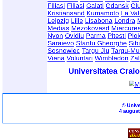
Filiași
Filiasi
Galati
Gdansk
Giu
Kristiansand
Kumamoto
La Val
Leipzig
Lille
Lisabona
Londra
Medias
Mezokovesd
Miercure
Nyon
Ovidiu
Parma
Pitesti
Ploi
Saraievo
Sfantu Gheorghe
Sib
Sosnowiec
Targu Jiu
Targu-Mu
Viena
Voluntari
Wimbledon
Za
Universitatea Craio
© Unive
4 august