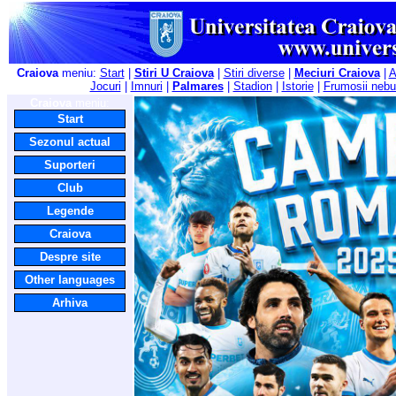
Craiova
meniu:
Start
|
Stiri U Craiova
|
Stiri diverse
|
Meciuri Craiova
|
A
Jocuri
|
Imnuri
|
Palmares
|
Stadion
|
Istorie
|
Frumosii nebu
Craiova
meniu:
Start
Sezonul actual
Suporteri
Club
Legende
Craiova
Despre site
Other languages
Arhiva