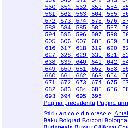
550
551
552
553
554
5
561
562
563
564
565
5
572
573
574
575
576
5
583
584
585
586
587
5
594
595
596
597
598
5
605
606
607
608
609
6
616
617
618
619
620
6
627
628
629
630
631
6
638
639
640
641
642
6
649
650
651
652
653
6
660
661
662
663
664
6
671
672
673
674
675
6
682
683
684
685
686
6
693
694
695
696
Pagina precedenta
Pagina urm
Stiri / articole din orasele:
Anta
Baku
Belgrad
Berceni
Bologna
Budapesta
Buzau
Cãlãrasi
Chi