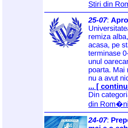
Stiri din R
25-07
:
Apro
Universitate
remiza alba,
acasa, pe s
terminase 0-
unul oarecar
poarta. Mai
nu a avut ni
... [ continu
Din categor
din Rom�n
24-07
:
Prepe