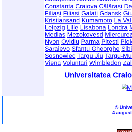
Constanta
Craiova
Călărași
De
Filiași
Filiasi
Galati
Gdansk
Giu
Kristiansand
Kumamoto
La Val
Leipzig
Lille
Lisabona
Londra
Medias
Mezokovesd
Miercure
Nyon
Ovidiu
Parma
Pitesti
Ploi
Saraievo
Sfantu Gheorghe
Sib
Sosnowiec
Targu Jiu
Targu-Mu
Viena
Voluntari
Wimbledon
Za
Universitatea Craio
© Unive
4 august