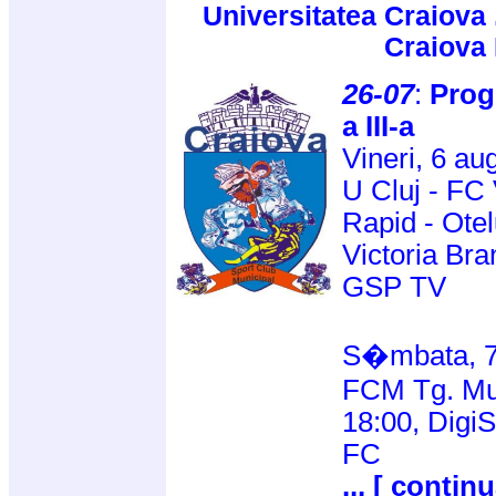
Universitatea Craiova 
Craiova
26-07
:
Progr
a III-a
Vineri, 6 au
U Cluj - FC
Rapid - Otel
Victoria Bra
GSP TV
S�mbata, 7
FCM Tg. Mur
18:00, DigiS
FC
... [ continu