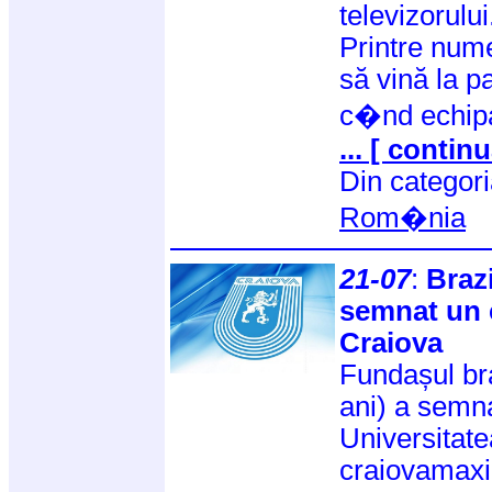
televizorului
Printre nume
să vină la pa
c�nd echipa
... [ continu
Din categor
Rom�nia
21-07
:
Braz
semnat un 
Craiova
Fundașul br
ani) a semna
Universitat
craiovamaxi