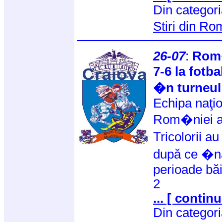
Din categor
Stiri din R
26-07
:
Rom�
7-6 la fotba
�n turneul 
Echipa naţio
Rom�niei a 
Tricolorii a
după ce �nai
perioade băi
2
... [ continu
Din categor