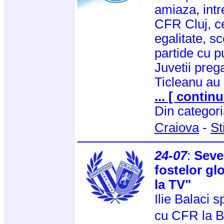
amiaza, intr
CFR Cluj, c
egalitate, sc
partide cu p
Juvetii preg
Ticleanu au
... [ continu
Din categor
Craiova
-
St
24-07
:
Seve
fostelor glo
la TV"
Ilie Balaci 
cu CFR la B