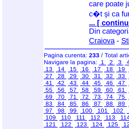
care poate j
c�t și ca f
... [ continu
Din categor
Craiova
-
St
Pagina curenta:
233
/ Total art
Navigare la pagina:
1
2
3
13
14
15
16
17
18
19
27
28
29
30
31
32
33
41
42
43
44
45
46
47
55
56
57
58
59
60
61
69
70
71
72
73
74
75
83
84
85
86
87
88
89
97
98
99
100
101
102
109
110
111
112
113
11
121
122
123
124
125
1