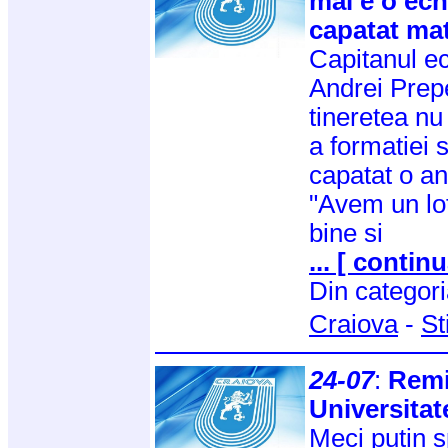
mai e o ech
capatat mat
Capitanul ec
Andrei Prepe
tineretea nu
a formatiei 
capatat o a
"Avem un lot
bine si
... [ continu
Din categor
Craiova
-
St
24-07
:
Remi
Universitat
Meci putin 