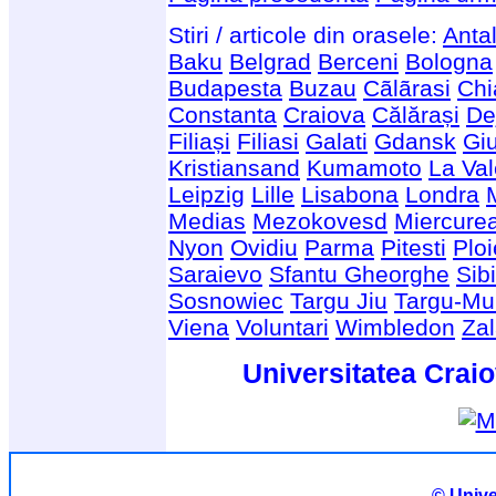
Stiri / articole din orasele:
Anta
Baku
Belgrad
Berceni
Bologna
Budapesta
Buzau
Cãlãrasi
Chi
Constanta
Craiova
Călărași
De
Filiași
Filiasi
Galati
Gdansk
Giu
Kristiansand
Kumamoto
La Val
Leipzig
Lille
Lisabona
Londra
Medias
Mezokovesd
Miercure
Nyon
Ovidiu
Parma
Pitesti
Ploi
Saraievo
Sfantu Gheorghe
Sib
Sosnowiec
Targu Jiu
Targu-Mu
Viena
Voluntari
Wimbledon
Za
Universitatea Craio
© Unive