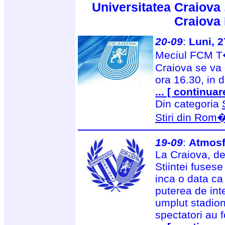
Universitatea Craiova 
Craiova
20-09
:
Luni, 
Meciul FCM T�
Craiova se va 
ora 16.30, in 
... [ continuar
Din categoria
Stiri din Rom
19-09
:
Atmosf
La Craiova, de
Stiintei fusese
inca o data ca
puterea de int
umplut stadio
spectatori au f