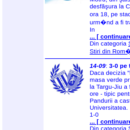
desfăşura la C
ora 18, pe st
urm�nd a fi tr
In
... [ continuar
Din categoria
Stiri din Rom
14-09
:
3-0 pe 
Daca decizia "i
masa verde pri
la Targu-Jiu a
ore - tipic pe
Pandurii a cas
Universitatea.
1-0
... [ continuar
Din categoria