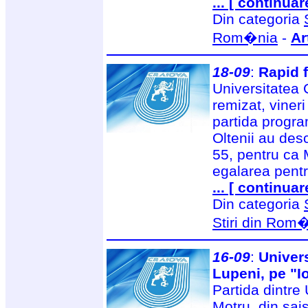
... [ continuar
Din categoria
Rom�nia
-
Ar
18-09
:
Rapid 
Universitatea 
remizat, vineri
partida program
Oltenii au des
55, pentru ca
egalarea pentr
... [ continuar
Din categoria
Stiri din Rom
16-09
:
Univers
Lupeni, pe "
Partida dintre
Motru, din şai