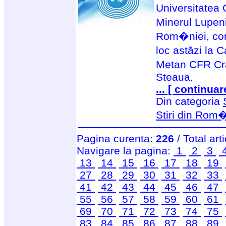
Universitatea 
Minerul Lupeni
Rom�niei, conf
loc astăzi la 
Metan CFR Cra
Steaua.
... [ continuar
Din categoria
Stiri din Rom
Pagina curenta:
226
/ Total art
Navigare la pagina:
1
2
3
13
14
15
16
17
18
19
27
28
29
30
31
32
33
41
42
43
44
45
46
47
55
56
57
58
59
60
61
69
70
71
72
73
74
75
83
84
85
86
87
88
89