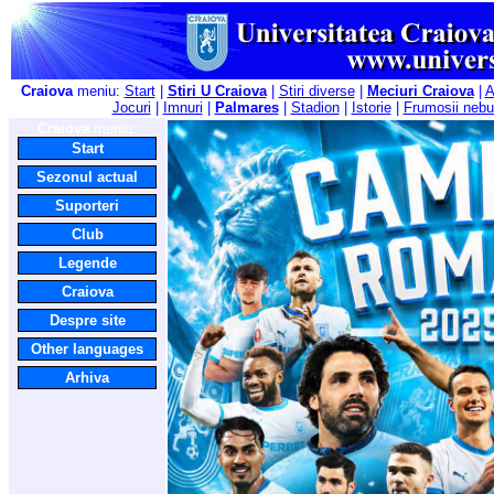
Craiova
meniu:
Start
|
Stiri U Craiova
|
Stiri diverse
|
Meciuri Craiova
|
A
Jocuri
|
Imnuri
|
Palmares
|
Stadion
|
Istorie
|
Frumosii nebu
Craiova
meniu:
Start
Sezonul actual
Suporteri
Club
Legende
Craiova
Despre site
Other languages
Arhiva