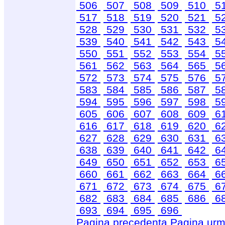
506
507
508
509
510
5
517
518
519
520
521
5
528
529
530
531
532
5
539
540
541
542
543
5
550
551
552
553
554
5
561
562
563
564
565
5
572
573
574
575
576
5
583
584
585
586
587
5
594
595
596
597
598
5
605
606
607
608
609
6
616
617
618
619
620
6
627
628
629
630
631
6
638
639
640
641
642
6
649
650
651
652
653
6
660
661
662
663
664
6
671
672
673
674
675
6
682
683
684
685
686
6
693
694
695
696
Pagina precedenta
Pagina urm