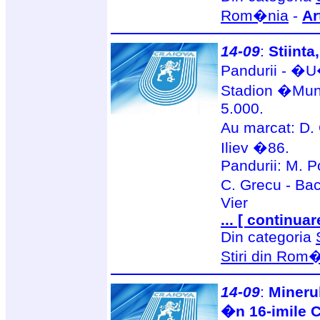
Rom�nia
-
Ar
14-09
:
Stiinta
Pandurii - �U
Stadion �Munic
5.000.
Au marcat: D.
Iliev �86.
Pandurii: M. Po
C. Grecu - Bac
Vier
... [ continuar
Din categoria
Stiri din Rom
14-09
:
Minerul
�n 16-imile 