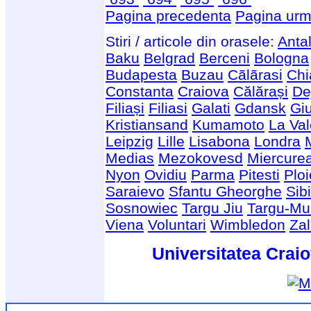
Pagina precedenta
Pagina urm
Stiri / articole din orasele:
Anta
Baku
Belgrad
Berceni
Bologna
Budapesta
Buzau
Cãlãrasi
Chi
Constanta
Craiova
Călărași
De
Filiași
Filiasi
Galati
Gdansk
Giu
Kristiansand
Kumamoto
La Val
Leipzig
Lille
Lisabona
Londra
Medias
Mezokovesd
Miercure
Nyon
Ovidiu
Parma
Pitesti
Ploi
Saraievo
Sfantu Gheorghe
Sib
Sosnowiec
Targu Jiu
Targu-Mu
Viena
Voluntari
Wimbledon
Za
Universitatea Craio