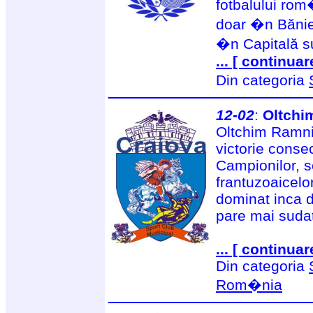
fotbalului rom
doar �n Bănie,
�n Capitală sun
... [ continuar
Din categoria
12-02
:
Oltchi
Oltchim Ramni
victorie consec
Campionilor, s
frantuzoaicelo
dominat inca d
pare mai sudat
... [ continuar
Din categoria
Rom�nia