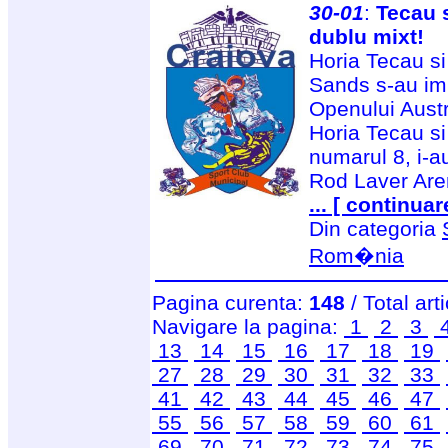
30-01
:
Tecau 
dublu mixt!
Horia Tecau s
Sands s-au im
Openului Austr
Horia Tecau si
numarul 8, i-a
Rod Laver Are
... [ continuar
Din categoria
Rom�nia
Pagina curenta:
148
/ Total art
Navigare la pagina:
1
2
3
13
14
15
16
17
18
19
27
28
29
30
31
32
33
41
42
43
44
45
46
47
55
56
57
58
59
60
61
69
70
71
72
73
74
75