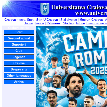
Craiova
meniu:
Start
|
Stiri U Craiova
|
Stiri diverse
|
Meciuri Craiova
|
A
Jocuri
|
Imnuri
|
Palmares
|
Stadion
|
Istorie
|
Frumosii nebu
Craiova
meniu:
Start
Sezonul actual
Suporteri
Club
Legende
Craiova
Despre site
Other languages
Arhiva