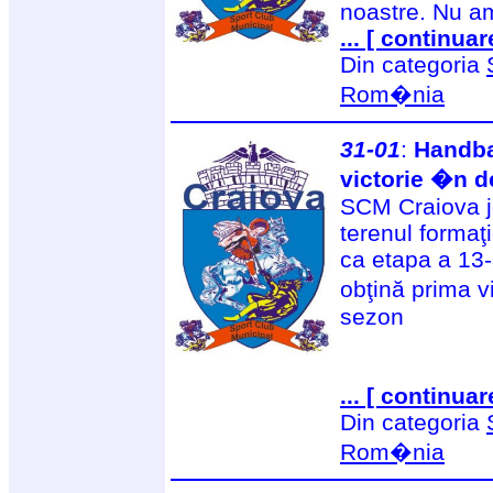
noastre. Nu am
... [ continuar
Din categoria
Rom�nia
31-01
:
Handba
victorie �n d
SCM Craiova jo
terenul forma
ca etapa a 13-
obţină prima v
sezon
... [ continuar
Din categoria
Rom�nia