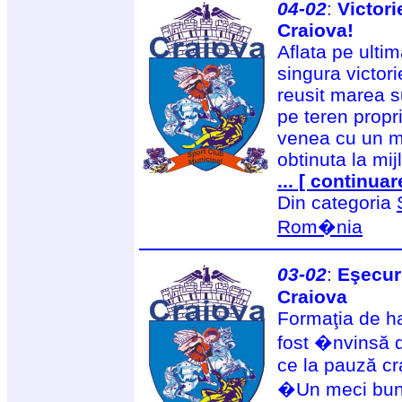
04-02
:
Victor
Craiova!
Aflata pe ulti
singura victor
reusit marea s
pe teren propr
venea cu un mo
obtinuta la mi
... [ continuar
Din categoria
Rom�nia
03-02
:
Eşecur
Craiova
Formaţia de h
fost �nvinsă 
ce la pauză c
�Un meci bun ș