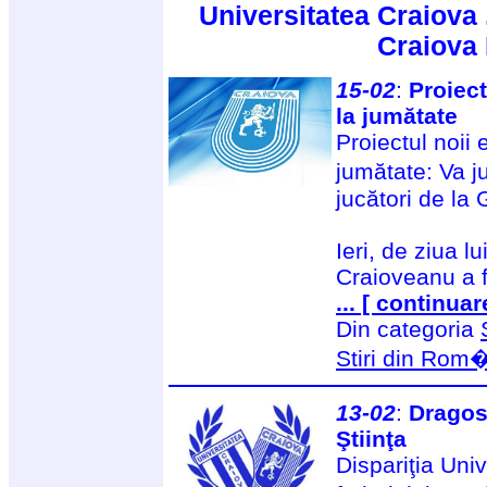
Universitatea Craiova 
Craiova
15-02
:
Proiect
la jumătate
Proiectul noii 
jumătate: Va j
jucători de la
Ieri, de ziua l
Craioveanu a f
... [ continuar
Din categoria
Stiri din Rom
13-02
:
Dragos
Ştiinţa
Dispariţia Univ