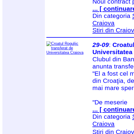
Noul contract 
... [ continuar
Din categoria
Craiova
Stiri din Craio
29-09
:
Croatul
Universitatea
Clubul din Ban
anunta transfer
"El a fost cel 
din Croaţia, d
mai mare sper
"De meserie
... [ continuar
Din categoria
Craiova
Stiri din Craio