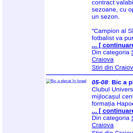
contract valabi
sezoane, cu op
un sezon.
"Campion al Sl
fotbalist va pu
... [ continuar
Din categoria
Craiova
Stiri din Craio
05-08
:
Bic a p
Clubul Univers
mijlocașul cent
formația Hapoe
... [ continuar
Din categoria
Craiova
Stiri din Craio