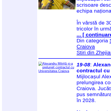
scrisoare desc
echipa națion
În vârstă de 30
tricolor în ur
... [ continuar
Din categoria
Craiova
Stiri din Zheji
19-08
:
Alexand
contractul cu
Mijlocașul Ale
prelungirea co
Craiova. Jucăt
pus semnătura
în 2028.