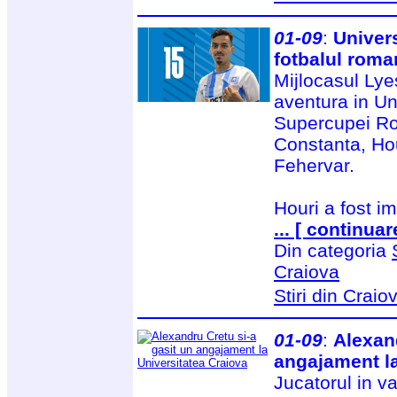
01-09
:
Univers
fotbalul roma
Mijlocasul Lye
aventura in Un
Supercupei Rom
Constanta, Hou
Fehervar.
Houri a fost i
... [ continuar
Din categoria
Craiova
Stiri din Craio
01-09
:
Alexand
angajament la
Jucatorul in v