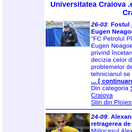
Universitatea Craiova .
Cr
26-03
:
Fostul 
Eugen Neagoe
”FC Petrolul Pl
Eugen Neagoe 
privind încetar
decizia celor 
problemelor de
tehnicianul se
... [ continuar
Din categoria
Craiova
Stiri din Ploies
24-09
:
Alexand
retragerea de
Mijlocașul Alex