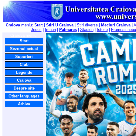
Craiova
meniu:
Start
|
Stiri U Craiova
|
Stiri diverse
|
Meciuri Craiova
|
A
Jocuri
|
Imnuri
|
Palmares
|
Stadion
|
Istorie
|
Frumosii nebu
Craiova
meniu:
Start
Sezonul actual
Suporteri
Club
Legende
Craiova
Despre site
Other languages
Arhiva