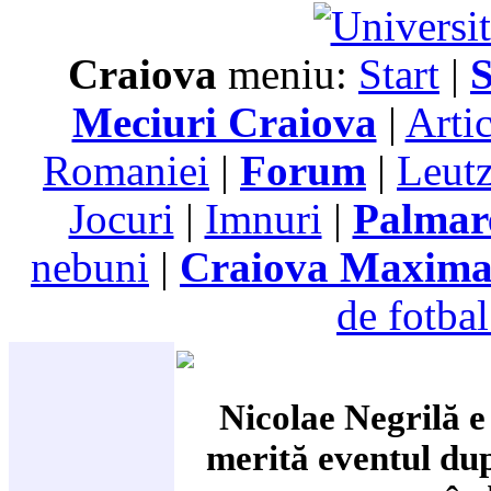
Craiova
meniu:
Start
|
S
Meciuri Craiova
|
Arti
Romaniei
|
Forum
|
Leutz
Jocuri
|
Imnuri
|
Palmar
nebuni
|
Craiova Maxim
de fotbal
Nicolae Negrilă e
merită eventul dup