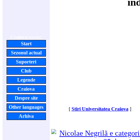
în
Craiova
meniu:
Start
Sezonul actual
Suporteri
Club
Legende
Craiova
Despre site
Other languages
[
Stiri Universitatea Craiova
]
Arhiva