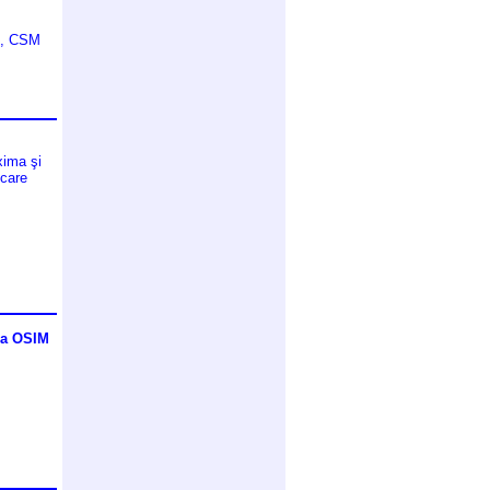
oi, CSM
xima şi
 care
la OSIM