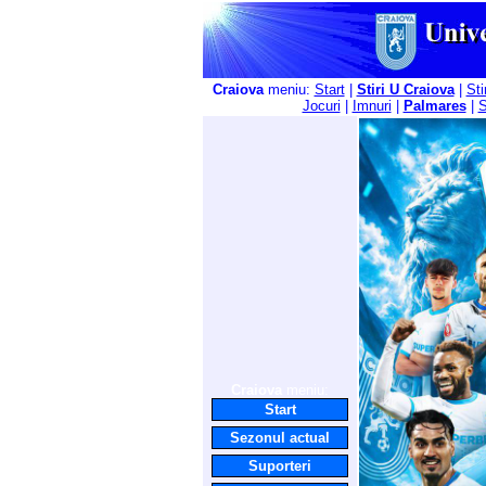
Craiova
meniu:
Start
|
Stiri U Craiova
|
Sti
Jocuri
|
Imnuri
|
Palmares
|
S
Craiova
meniu:
Start
Sezonul actual
Suporteri