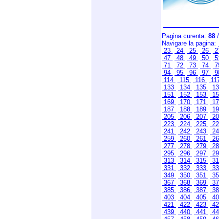
Pagina curenta:
88
/
Navigare la pagina:
23
24
25
26
2
47
48
49
50
5
71
72
73
74
7
94
95
96
97
9
114
115
116
11
133
134
135
1
151
152
153
1
169
170
171
1
187
188
189
1
205
206
207
2
223
224
225
2
241
242
243
2
259
260
261
2
277
278
279
2
295
296
297
2
313
314
315
3
331
332
333
3
349
350
351
3
367
368
369
3
385
386
387
3
403
404
405
4
421
422
423
4
439
440
441
4