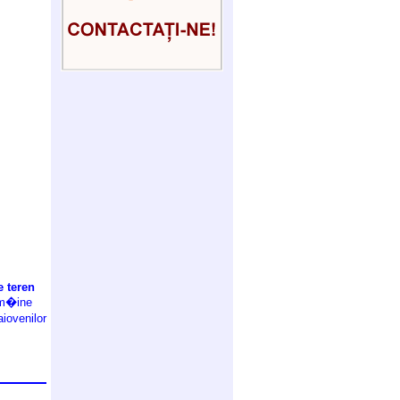
e teren
 m�ine
iovenilor