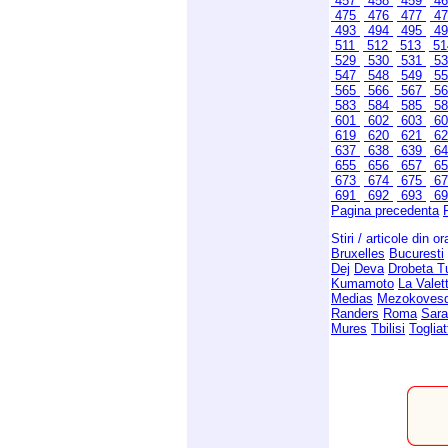
457
458
459
4
475
476
477
4
493
494
495
4
511
512
513
5
529
530
531
5
547
548
549
5
565
566
567
5
583
584
585
5
601
602
603
6
619
620
621
6
637
638
639
6
655
656
657
6
673
674
675
6
691
692
693
6
Pagina precedenta
Stiri / articole din o
Bruxelles
Bucuresti
Dej
Deva
Drobeta T
Kumamoto
La Valet
Medias
Mezokoves
Randers
Roma
Sara
Mures
Tbilisi
Togliat