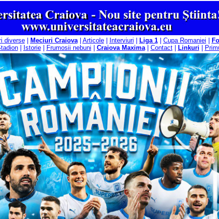
ri diverse
|
Meciuri Craiova
|
Articole
|
Interviuri
|
Liga 1
|
Cupa Romaniei
|
F
tadion
|
Istorie
|
Frumosii nebuni
|
Craiova Maxima
|
Contact
|
Linkuri
|
Primu