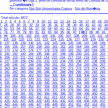
promova �n Liga 1, printr-un comunicat oficial trimis de Comisia de 
... [ continuare ]
Din categoria
Stiri Stiri Universitatea Craiova
-
Stiri din Rom�nia
 Total articole: 4872
1
2
3
4
5
6
7
8
9
10
11
12
13
14
15
16
17
18
19
2
7
28
29
30
31
32
33
34
35
36
37
38
39
40
41
42
43
4
1
52
53
54
55
56
57
58
59
60
61
62
63
64
65
66
67
6
5
76
77
78
79
80
81
82
83
84
85
86
87
[ 88 ]
89
90
91
8
99
100
101
102
103
104
105
106
107
108
109
110
111
1
7
118
119
120
121
122
123
124
125
126
127
128
129
130
1
36
137
138
139
140
141
142
143
144
145
146
147
148
149
54
155
156
157
158
159
160
161
162
163
164
165
166
167
72
173
174
175
176
177
178
179
180
181
182
183
184
185
90
191
192
193
194
195
196
197
198
199
200
201
202
203
08
209
210
211
212
213
214
215
216
217
218
219
220
221
26
227
228
229
230
231
232
233
234
235
236
237
238
239
44
245
246
247
248
249
250
251
252
253
254
255
256
257
62
263
264
265
266
267
268
269
270
271
272
273
274
275
80
281
282
283
284
285
286
287
288
289
290
291
292
293
98
299
300
301
302
303
304
305
306
307
308
309
310
311
16
317
318
319
320
321
322
323
324
325
326
327
328
329
34
335
336
337
338
339
340
341
342
343
344
345
346
347
52
353
354
355
356
357
358
359
360
361
362
363
364
365
70
371
372
373
374
375
376
377
378
379
380
381
382
383
88
389
390
391
392
393
394
395
396
397
398
399
400
401
06
407
408
409
410
411
412
413
414
415
416
417
418
419
24
425
426
427
428
429
430
431
432
433
434
435
436
437
42
443
444
445
446
447
448
449
450
451
452
453
454
455