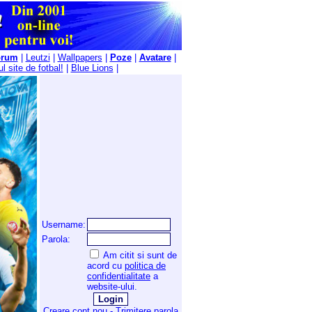
orum
|
Leutzi
|
Wallpapers
|
Poze
|
Avatare
|
l site de fotbal!
|
Blue Lions
|
Username:
Parola:
Am citit si sunt de
acord cu
politica de
confidentialitate
a
website-ului.
Creare cont nou
-
Trimitere parola