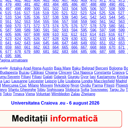
60
461
462
463
464
465
466
467
468
469
470
471
472
473
78
479
480
481
482
483
484
485
486
487
488
489
490
491
96
497
498
499
500
501
502
503
504
505
506
507
508
509
14
515
516
517
518
519
520
521
522
523
524
525
526
527
32
533
534
535
536
537
538
539
540
541
542
543
544
545
50
551
552
553
554
555
556
557
558
559
560
561
562
563
68
569
570
571
572
573
574
575
576
577
578
579
580
581
86
587
588
589
590
591
592
593
594
595
596
597
598
599
04
605
606
607
608
609
610
611
612
613
614
615
616
617
22
623
624
625
626
627
628
629
630
631
632
633
634
635
40
641
642
643
644
645
646
647
648
649
650
651
652
653
58
659
660
661
662
663
664
665
666
667
668
669
670
671
76
677
678
679
680
681
682
683
684
685
686
687
688
689
94
695
696
Pagina urmatoare
rasele:
Antalya
Arad
Atena
Austin
Baia Mare
Baku
Belgrad
Berceni
Bologna
Bo
Budapesta
Buzau
Cãlãrasi
Chiajna
Clinceni
Cluj Napoca
Constanta
Craiova
C
urnu-Severin
Filiași
Filiasi
Galati
Gdansk
Giurgiu
Gyor
Iasi
Kastamonu
Kristi
ta
Laci
Lausanne
Leicester
Leipzig
Lille
Lisabona
Londra
Macclesfield
Madrid
d
Miercurea Ciuc
Milano
Mioveni
Nykobing
Nyon
Ovidiu
Parma
Pitesti
Ploiesti
ievo
Sfantu Gheorghe
Sibiu
Sighisoara
Slobozia
Sofia
Sosnowiec
Targu Jiu
T
ti
Tokio
Trnava
Viena
Voluntari
Wimbledon
Zalau
Zhejiang
Universitatea Craiova .eu - 6 august 2026