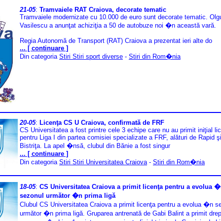
21-05
:
Tramvaiele RAT Craiova, decorate tematic
Tramvaiele modernizate cu 10.000 de euro sunt decorate tematic. Olg
Vasilescu a anunţat achiziţia a 50 de autobuze noi �n această vară.
Regia Autonomă de Transport (RAT) Craiova a prezentat ieri alte do
... [ continuare ]
Din categoria
Stiri Stiri sport diverse
-
Stiri din Rom�nia
20-05
:
Licenţa CS U Craiova, confirmată de FRF
CS Universitatea a fost printre cele 3 echipe care nu au primit iniţial li
pentru Liga I din partea comisiei specializate a FRF, alături de Rapid şi
Bistriţa. La apel �nsă, clubul din Bănie a fost singur
... [ continuare ]
Din categoria
Stiri Stiri Universitatea Craiova
-
Stiri din Rom�nia
18-05
:
CS Universitatea Craiova a primit licenţa pentru a evolua 
sezonul următor �n prima ligă
Clubul CS Universitatea Craiova a primit licenţa pentru a evolua �n s
următor �n prima ligă. Gruparea antrenată de Gabi Balint a primit drep