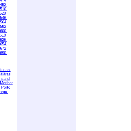
474
492
510
528
546
564
582
600
618
636
654
672
690
tosani
ălărași
ansand
Maribor
Porto
argu-