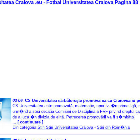
itatea Craiova .eu - Fotbal Universitatea Craiova Pagina 88
03-06
:
CS Universitatea sărbătoreşte promovarea cu Craioveanu p
CS Universitatea este promovată, matematic, sportiv, �n prima ligă,
urm�nd a sosi decizia Comisiei de Disciplină a FRF privind dreptul cra
de a juca �n divizia de elită. Petrecerea promovării va fi s�mbăt&
... [ continuare ]
Din categoria
Stiri Stiri Universitatea Craiova
-
Stiri din Rom�nia