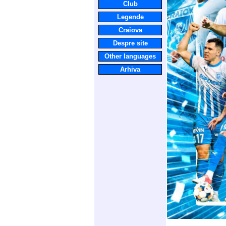
Club
Legende
Craiova
Despre site
Other languages
Arhiva