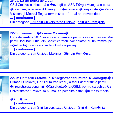
28-05
:
La un punct de Liga I
CSU Craiova a izbutit să o �nvingă pe ASA T�rgu Mureş la a patra
�ncercare, a redevenit lideră şi, graţie remizei �nregistrate �n Zăv
V�lcea şi Metalul Reşiţa termin�nd 1-1, mai are nevoie doar
... [ continuare ]
Din categoria
Stiri Stiri Universitatea Craiova
-
Stiri din Rom�nia
22-05
:
Tramvaiul �Craiova Maxima�
Luna decembrie 2014 va aduce o premieră pentru iubitorii Craiovei Ma
pentru locuitorii urbei din Bănie: cetăţenii vor călători cu un tramvai pe
s�nt pictaţii idolii care au făcut istorie pe leg
... [ continuare ]
Din categoria
Stiri Craiova Maxima
-
Stiri din Rom�nia
22-05
:
Primarul Craiovei a �nregistrat denumirea �Craiolguţa� 
Primarul Craiovei, Lia Olguţa Vasilescu, a făcut demersurile pentru
�nregistrarea denumirii �Craiolguţa� la OSIM, pentru ca echipa CS
Universitatea Craiova să nu mai fie poreclită astfel �n mass-media.
�Am �nre
... [ continuare ]
Din categoria
Stiri Stiri Universitatea Craiova
-
Stiri din Rom�nia