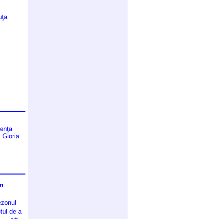
uţa
cenţa
 Gloria
�n
ezonul
tul de a