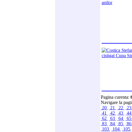
Pagina curenta:
Navigare la pag
20
21
22
2
41
42
43
4
62
63
64
6
83
84
85
8
103
104
105