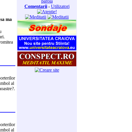
parola
Comentarii
-
Utilizatori
 sa ma
u
ri.
romitea
orterilor
imbol al
noastre?.
orterilor
imbol al