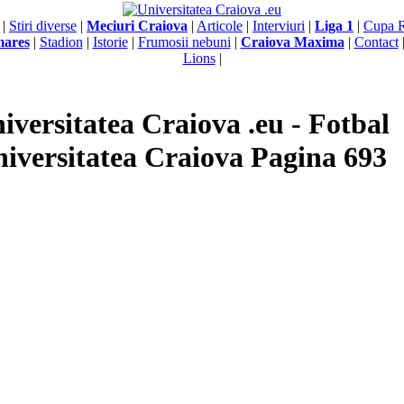
|
Stiri diverse
|
Meciuri Craiova
|
Articole
|
Interviuri
|
Liga 1
|
Cupa 
mares
|
Stadion
|
Istorie
|
Frumosii nebuni
|
Craiova Maxima
|
Contact
Lions
|
iversitatea Craiova .eu - Fotbal
iversitatea Craiova Pagina 693