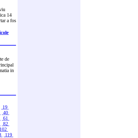
viu
dica 14
tar a fos
icole
te de
rincipal
matia in
19
9
40
0
61
1
82
102
8
119