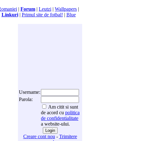
Romaniei
|
Forum
|
Leutzi
|
Wallpapers
|
|
Linkuri
|
Primul site de fotbal!
|
Blue
Username:
Parola:
Am citit si sunt
de acord cu
politica
de confidentialitate
a website-ului.
Creare cont nou
-
Trimitere