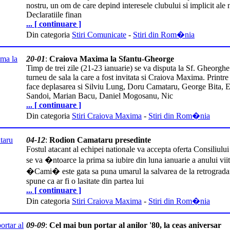
nostru, un om de care depind interesele clubului si implicit ale 
Declaratiile finan
... [ continuare ]
Din categoria
Stiri Comunicate
-
Stiri din Rom�nia
20-01
:
Craiova Maxima la Sfantu-Gheorge
Timp de trei zile (21-23 ianuarie) se va disputa la Sf. Gheorgh
turneu de sala la care a fost invitata si Craiova Maxima. Printre 
face deplasarea si Silviu Lung, Doru Camataru, George Bita, 
Sandoi, Marian Bacu, Daniel Mogosanu, Nic
... [ continuare ]
Din categoria
Stiri Craiova Maxima
-
Stiri din Rom�nia
04-12
:
Rodion Camataru presedinte
Fostul atacant al echipei nationale va accepta oferta Consiliului
se va �ntoarce la prima sa iubire din luna ianuarie a anului viit
�Cami� este gata sa puna umarul la salvarea de la retrogradar
spune ca ar fi o lasitate din partea lui
... [ continuare ]
Din categoria
Stiri Craiova Maxima
-
Stiri din Rom�nia
09-09
:
Cel mai bun portar al anilor '80, la ceas aniversar