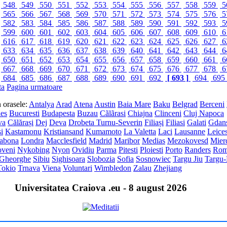
548
549
550
551
552
553
554
555
556
557
558
559
5
565
566
567
568
569
570
571
572
573
574
575
576
5
582
583
584
585
586
587
588
589
590
591
592
593
5
599
600
601
602
603
604
605
606
607
608
609
610
6
616
617
618
619
620
621
622
623
624
625
626
627
6
633
634
635
636
637
638
639
640
641
642
643
644
6
650
651
652
653
654
655
656
657
658
659
660
661
6
667
668
669
670
671
672
673
674
675
676
677
678
6
684
685
686
687
688
689
690
691
692
[ 693 ]
694
695
ta
Pagina urmatoare
in orasele:
Antalya
Arad
Atena
Austin
Baia Mare
Baku
Belgrad
Berceni
les
Bucuresti
Budapesta
Buzau
Cãlãrasi
Chiajna
Clinceni
Cluj Napoca
va
Călărași
Dej
Deva
Drobeta Turnu-Severin
Filiași
Filiasi
Galati
Gdan
si
Kastamonu
Kristiansand
Kumamoto
La Valetta
Laci
Lausanne
Leices
sabona
Londra
Macclesfield
Madrid
Maribor
Medias
Mezokovesd
Mier
veni
Nykobing
Nyon
Ovidiu
Parma
Pitesti
Ploiesti
Porto
Randers
Ro
 Gheorghe
Sibiu
Sighisoara
Slobozia
Sofia
Sosnowiec
Targu Jiu
Targu
Tokio
Trnava
Viena
Voluntari
Wimbledon
Zalau
Zhejiang
Universitatea Craiova .eu - 8 august 2026