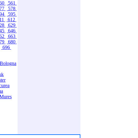
60
561
77
578
94
595
11
612
28
629
45
646
62
663
79
680
696
Bologna
sk
ter
curea
ma
-Mures