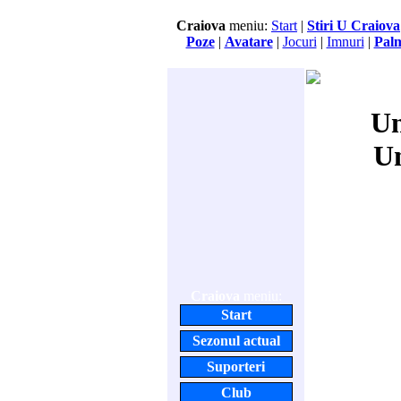
Craiova
meniu:
Start
|
Stiri U Craiova
Poze
|
Avatare
|
Jocuri
|
Imnuri
|
Pal
Un
Un
Craiova
meniu:
Start
Sezonul actual
Suporteri
Club