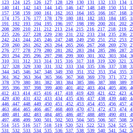
123
124
125
126
127
128
129
130
131
132
133
134
1
140
141
142
143
144
145
146
147
148
149
150
151
1
157
158
159
160
161
162
163
164
165
166
167
168
1
174
175
176
177
178
179
180
181
182
183
184
185
1
191
192
193
194
195
196
197
198
199
200
201
202
2
208
209
210
211
212
213
214
215
216
217
218
219
2
225
226
227
228
229
230
231
232
233
234
235
236
2
242
243
244
245
246
247
248
249
250
251
252
253
2
259
260
261
262
263
264
265
266
267
268
269
270
2
276
277
278
279
280
281
282
283
284
285
286
287
2
293
294
295
296
297
298
299
300
301
302
303
304
3
310
311
312
313
314
315
316
317
318
319
320
321
3
327
328
329
330
331
332
333
334
335
336
337
338
3
344
345
346
347
348
349
350
351
352
353
354
355
3
361
362
363
364
365
366
367
368
369
370
371
372
3
378
379
380
381
382
383
384
385
386
387
388
389
3
395
396
397
398
399
400
401
402
403
404
405
406
4
412
413
414
415
416
417
418
419
420
421
422
423
4
429
430
431
432
433
434
435
436
437
438
439
440
4
446
447
448
449
450
451
452
453
454
455
456
457
4
463
464
465
466
467
468
469
470
471
472
473
474
4
480
481
482
483
484
485
486
487
488
489
490
491
4
497
498
499
500
501
502
503
504
505
506
507
508
5
514
515
516
517
518
519
520
521
522
523
524
525
5
531
532
533
534
535
536
537
538
539
540
541
542
5