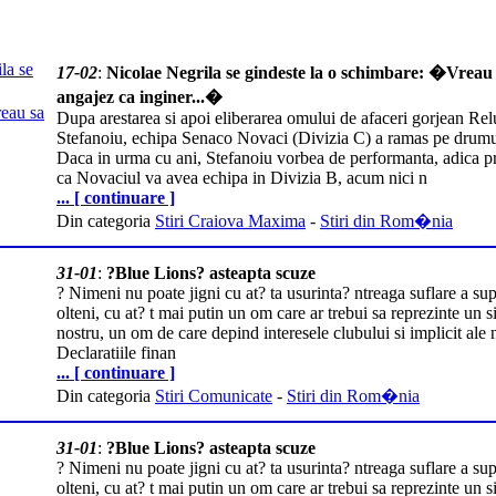
17-02
:
Nicolae Negrila se gindeste la o schimbare: �Vreau
angajez ca inginer...�
Dupa arestarea si apoi eliberarea omului de afaceri gorjean Rel
Stefanoiu, echipa Senaco Novaci (Divizia C) a ramas pe drumu
Daca in urma cu ani, Stefanoiu vorbea de performanta, adica p
ca Novaciul va avea echipa in Divizia B, acum nici n
... [ continuare ]
Din categoria
Stiri Craiova Maxima
-
Stiri din Rom�nia
31-01
:
?Blue Lions? asteapta scuze
? Nimeni nu poate jigni cu at? ta usurinta? ntreaga suflare a sup
olteni, cu at? t mai putin un om care ar trebui sa reprezinte un s
nostru, un om de care depind interesele clubului si implicit ale 
Declaratiile finan
... [ continuare ]
Din categoria
Stiri Comunicate
-
Stiri din Rom�nia
31-01
:
?Blue Lions? asteapta scuze
? Nimeni nu poate jigni cu at? ta usurinta? ntreaga suflare a sup
olteni, cu at? t mai putin un om care ar trebui sa reprezinte un s