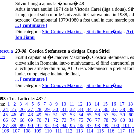
Silviu Lung a ajuns la �borna� 48
Adus in vara anului 1974 de la Victoria Carei (liga a doua), Sil
Lung a jucat sub culorile Universitatii Craiova pina in 1988, a
sezoane! Campionatul 1979/1980 a fost unul in care marele por
... [ continuare ]
Din categoria
Stiri Craiova Maxima
-
Stiri din Rom�nia
-
Art
Ion Jianu
23-08
:
Costica Stefanescu a cistigat Cupa Siriei
Fostul capitan al �Craiovei Maxima�, Costica Stefanescu, es
citeva zile in Romania, intr-o minivacanta, el fiind antrenorul p
al echipei armatei din Siria, Al - Gesh. Stefanescu a preluat for
iunie, cu opt etape inainte de final,
... [ continuare ]
Din categoria
Stiri Craiova Maxima
-
Stiri din Rom�nia
693
/ Total articole: 4872
ina:
1
2
3
4
5
6
7
8
9
10
11
12
13
14
15
16
17
18
3
24
25
26
27
28
29
30
31
32
33
34
35
36
37
38
3
4
45
46
47
48
49
50
51
52
53
54
55
56
57
58
59
6
5
66
67
68
69
70
71
72
73
74
75
76
77
78
79
80
8
6
87
88
89
90
91
92
93
94
95
96
97
98
99
100
101
106
107
108
109
110
111
112
113
114
115
116
117
11