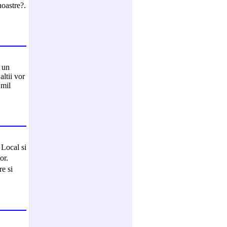
noastre?.
e un
altii vor
Emil
 Local si
or.
e si