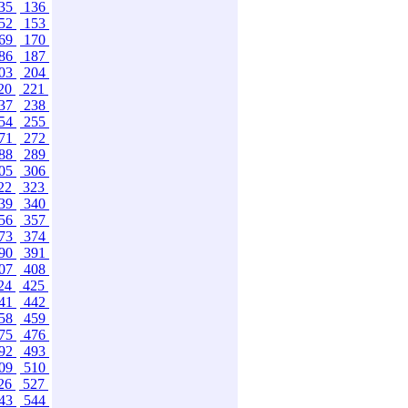
35
136
52
153
69
170
86
187
03
204
20
221
37
238
54
255
71
272
88
289
05
306
22
323
39
340
56
357
73
374
90
391
07
408
24
425
41
442
58
459
75
476
92
493
09
510
26
527
43
544