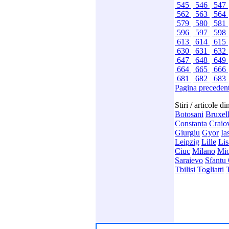
545
546
547
562
563
564
579
580
581
596
597
598
613
614
615
630
631
632
647
648
649
664
665
666
681
682
683
Pagina preceden
Stiri / articole d
Botosani
Bruxel
Constanta
Craio
Giurgiu
Gyor
Ia
Leipzig
Lille
Li
Ciuc
Milano
Mio
Saraievo
Sfantu
Tbilisi
Togliatti