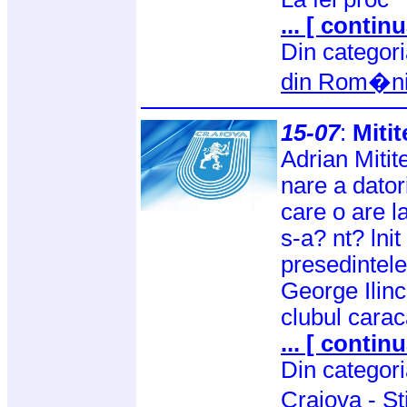
... [ continu
Din categor
din Rom�n
15-07
:
Mitit
Adrian Mitit
nare a dator
care o are l
s-a? nt? lni
presedintele
George Ilinca
clubul carac
... [ continu
Din categor
Craiova
-
St