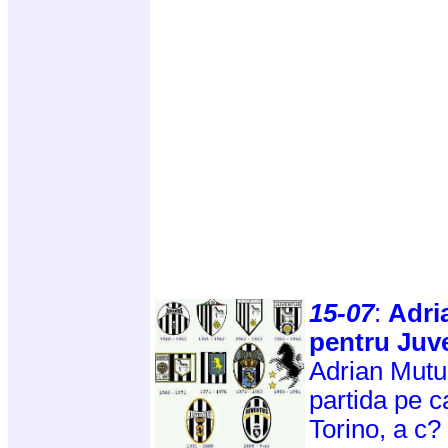
15-07
:
Adri
pentru Juv
Adrian Mutu 
partida pe c
Torino, a c?