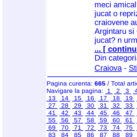
meci amical
jucat o repri
craiovene a
Argintaru si
jucat? n ur
... [ continu
Din categor
Craiova
-
St
Pagina curenta:
665
/ Total art
Navigare la pagina:
1
2
3
13
14
15
16
17
18
19
27
28
29
30
31
32
33
41
42
43
44
45
46
47
55
56
57
58
59
60
61
69
70
71
72
73
74
75
83
84
85
86
87
88
89