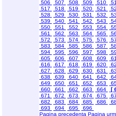
506
507
508
509
510
5
517
518
519
520
521
5
528
529
530
531
532
5
539
540
541
542
543
5
550
551
552
553
554
5
561
562
563
564
565
5
572
573
574
575
576
5
583
584
585
586
587
5
594
595
596
597
598
5
605
606
607
608
609
6
616
617
618
619
620
6
627
628
629
630
631
6
638
639
640
641
642
6
649
650
651
652
653
6
660
661
662
663
664
[ 
671
672
673
674
675
6
682
683
684
685
686
6
693
694
695
696
Pagina precedenta
Pagina urm