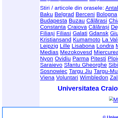
Stiri / articole din orasele:
Anta
Baku
Belgrad
Berceni
Bologna
Budapesta
Buzau
Cãlãrasi
Chi
Constanta
Craiova
Călărași
De
Filiași
Filiasi
Galati
Gdansk
Giu
Kristiansand
Kumamoto
La Val
Leipzig
Lille
Lisabona
Londra
Medias
Mezokovesd
Miercure
Nyon
Ovidiu
Parma
Pitesti
Ploi
Saraievo
Sfantu Gheorghe
Sib
Sosnowiec
Targu Jiu
Targu-Mu
Viena
Voluntari
Wimbledon
Za
Universitatea Craio
© Unive