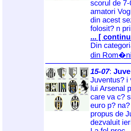
scorul de 7-0
amatori Vog
din acest se
folosit? n p
... [ continu
Din categor
din Rom�n
15-07
:
Juve 
Juventus? i 
lui Arsenal 
care va c? s
euro p? na?
propus de J
dezvaluit ier
La fel proc