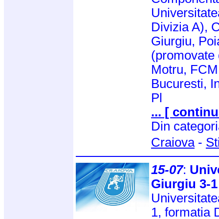
Universitate
Divizia A),
Giurgiu, Po
(promovate d
Motru, FCM 
Bucuresti, I
Pl
... [ continu
Din categor
Craiova
-
St
15-07
:
Univ
Giurgiu 3-1
Universitate
1, formatia 