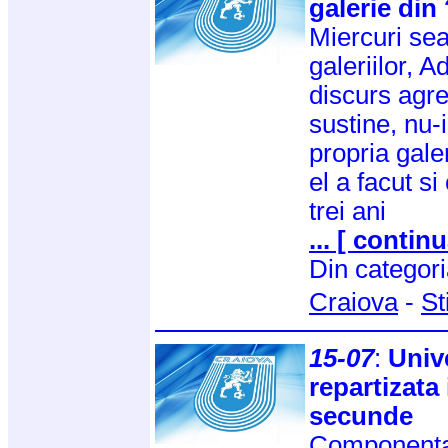
galerie din
Miercuri sear
galeriilor, A
discurs agre
sustine, nu-
propria galer
el a facut si
trei ani
... [ continu
Din categor
Craiova
-
St
15-07
:
Univ
repartizata i
secunde
Componenta 