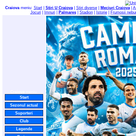
Craiova
meniu:
Start
|
Stiri U Craiova
|
Stiri diverse
|
Meciuri Craiova
|
A
Jocuri
|
Imnuri
|
Palmares
|
Stadion
|
Istorie
|
Frumosii nebu
Craiova
meniu:
Start
Sezonul actual
Suporteri
Club
Legende