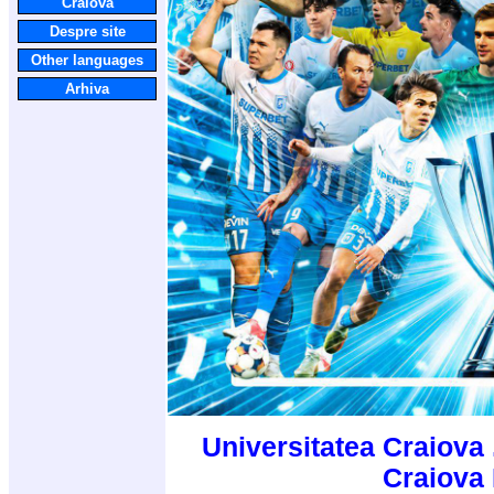
Craiova
Despre site
Other languages
Arhiva
Universitatea Craiova 
Craiova