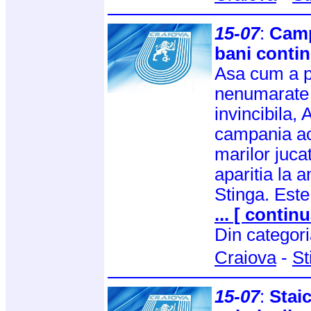
15-07
:
Camp
bani conti
Asa cum a pr
nenumarate 
invincibila, 
campania ach
marilor jucat
aparitia la 
Stinga. Este
... [ continu
Din categor
Craiova
-
St
15-07
:
Staic