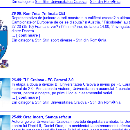
Din categoria
Stiri Stiri Universitatea Craiova
-
Stiri din Rom�nia
26-08
:
Rom?nia, ?n finala CE!
Reprezentativa de junioare a tarii noastre s-a calificat aseara? n ultimu
Campionatelor Europene de ce se disputa? n Austria. "Tricolorele" au 
27-20 (15-10) Franta si vor? nt? lni m? ine, de la ora 14:00, ? nvingato
dintre Danem
... [ continuare ]
Din categoria
Stiri Stiri sport diverse
-
Stiri din Rom�nia
26-08
:
"U" Craiova - FC Caracal 2-0
In etapa a doua a diviziei B, Universitatea Craiova a invins pe FC Car
scorul de 2-0. Prin aceasta victorie, Universitatea a acumulat 4 puncte
trecut, pentru o noapte, pe primul loc al clasamentului seriei.
... [ continuare ]
Din categoria
Stiri Stiri Universitatea Craiova
-
Stiri din Rom�nia
25-08
:
Orac incert, Stanga refacut
Autorul golului Unversitatii Craiova in partida disputata sambata, la Bu
contra lui Rapid II, Daniel Orac, s-a accidentat la antrenamentul efectua