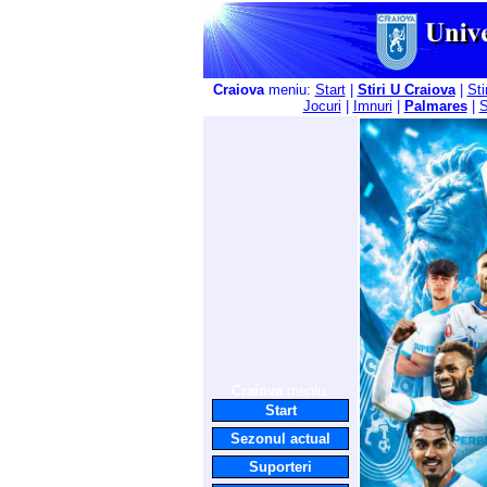
Craiova
meniu:
Start
|
Stiri U Craiova
|
Sti
Jocuri
|
Imnuri
|
Palmares
|
S
Craiova
meniu:
Start
Sezonul actual
Suporteri