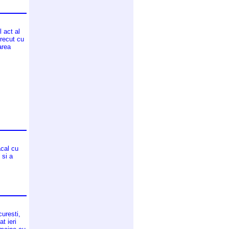
l act al
trecut cu
area
acal cu
 si a
curesti,
t ieri