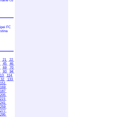
 maine cu
ipei FC
istina
0
21
22
4
45
46
8
69
70
2
93
94
13
114
132
133
151
169
187
205
223
241
259
277
295