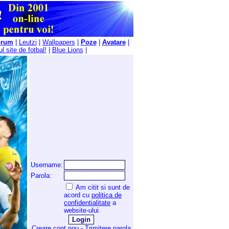
orum
|
Leutzi
|
Wallpapers
|
Poze
|
Avatare
|
l site de fotbal!
|
Blue Lions
|
Username:
Parola:
Am citit si sunt de
acord cu
politica de
confidentialitate
a
website-ului.
Creare cont nou
-
Trimitere parola