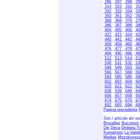
296
297
298
2
314
315
316
3
332
333
334
3
350
351
352
3
368
369
370
3
386
387
388
3
404
405
406
4
422
423
424
4
440
441
442
4
458
459
460
4
476
477
478
4
494
495
496
4
512
513
514
5
530
531
532
5
548
549
550
5
566
567
568
5
584
585
586
5
602
603
604
6
620
621
622
6
638
639
640
6
656
657
658
6
674
675
676
6
692
693
694
6
Pagina precedenta
Stiri / articole din o
Bruxelles
Bucuresti
Dej
Deva
Drobeta T
Kumamoto
La Valet
Medias
Mezokoves