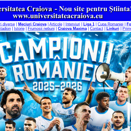
ri diverse
|
Meciuri Craiova
|
Articole
|
Interviuri
|
Liga 1
|
Cupa Romaniei
|
F
tadion
|
Istorie
|
Frumosii nebuni
|
Craiova Maxima
|
Contact
|
Linkuri
|
Primu