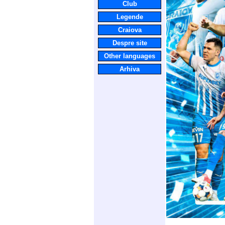
Club
Legende
Craiova
Despre site
Other languages
Arhiva