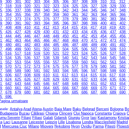
99
300
301
302
303
304
305
306
307
308
309
310
311
312
17
318
319
320
321
322
323
324
325
326
327
328
329
330
35
336
337
338
339
340
341
342
343
344
345
346
347
348
53
354
355
356
357
358
359
360
361
362
363
364
365
366
71
372
373
374
375
376
377
378
379
380
381
382
383
384
89
390
391
392
393
394
395
396
397
398
399
400
401
402
07
408
409
410
411
412
413
414
415
416
417
418
419
420
25
426
427
428
429
430
431
432
433
434
435
436
437
438
43
444
445
446
447
448
449
450
451
452
453
454
455
456
61
462
463
464
465
466
467
468
469
470
471
472
473
474
79
480
481
482
483
484
485
486
487
488
489
490
491
492
97
498
499
500
501
502
503
504
505
506
507
508
509
510
15
516
517
518
519
520
521
522
523
524
525
526
527
528
33
534
535
536
537
538
539
540
541
542
543
544
545
546
51
552
553
554
555
556
557
558
559
560
561
562
563
564
69
570
571
572
573
574
575
576
577
578
579
580
581
582
87
588
589
590
591
592
593
594
595
596
597
598
599
600
05
606
607
608
609
610
611
612
613
614
615
616
617
618
23
624
625
626
627
628
629
630
631
632
633
634
635
636
41
642
643
644
645
646
647
648
649
650
651
652
653
654
59
660
661
662
663
664
665
666
667
668
669
670
671
672
77
678
679
680
681
682
683
684
685
686
687
688
689
690
95
696
Pagina urmatoare
rasele:
Antalya
Arad
Atena
Austin
Baia Mare
Baku
Belgrad
Berceni
Bologna
Bo
Budapesta
Buzau
Cãlãrasi
Chiajna
Clinceni
Cluj Napoca
Constanta
Craiova
C
urnu-Severin
Filiași
Filiasi
Galati
Gdansk
Giurgiu
Gyor
Iasi
Kastamonu
Kristi
ta
Laci
Lausanne
Leicester
Leipzig
Lille
Lisabona
Londra
Macclesfield
Madrid
d
Miercurea Ciuc
Milano
Mioveni
Nykobing
Nyon
Ovidiu
Parma
Pitesti
Ploiesti