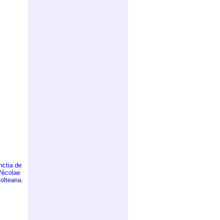
nctia de
 Nicolae
olteana.