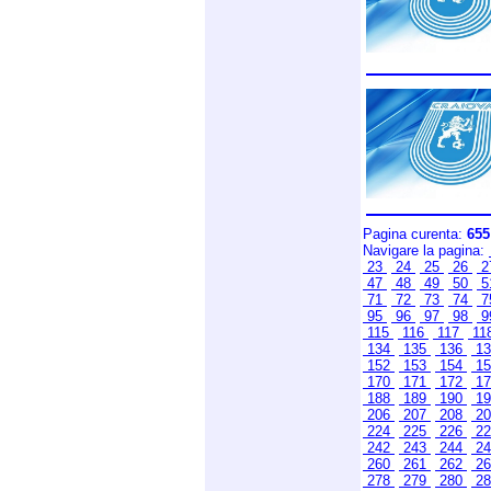
Pagina curenta:
655
Navigare la pagina:
23
24
25
26
2
47
48
49
50
5
71
72
73
74
7
95
96
97
98
9
115
116
117
11
134
135
136
1
152
153
154
1
170
171
172
1
188
189
190
1
206
207
208
2
224
225
226
2
242
243
244
2
260
261
262
2
278
279
280
2