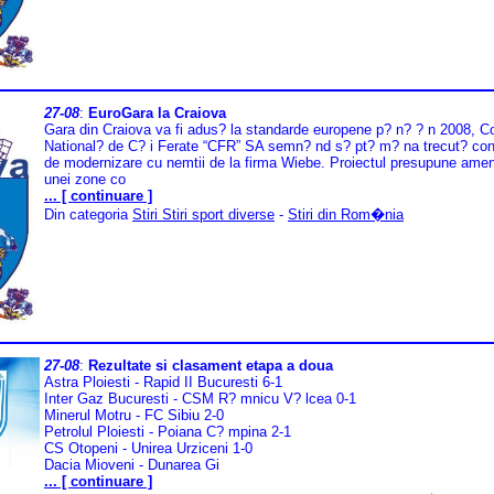
27-08
:
EuroGara la Craiova
Gara din Craiova va fi adus? la standarde europene p? n? ? n 2008, 
National? de C? i Ferate “CFR” SA semn? nd s? pt? m? na trecut? con
de modernizare cu nemtii de la firma Wiebe. Proiectul presupune ame
unei zone co
... [ continuare ]
Din categoria
Stiri Stiri sport diverse
-
Stiri din Rom�nia
27-08
:
Rezultate si clasament etapa a doua
Astra Ploiesti - Rapid II Bucuresti 6-1
Inter Gaz Bucuresti - CSM R? mnicu V? lcea 0-1
Minerul Motru - FC Sibiu 2-0
Petrolul Ploiesti - Poiana C? mpina 2-1
CS Otopeni - Unirea Urziceni 1-0
Dacia Mioveni - Dunarea Gi
... [ continuare ]