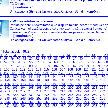
seara la catonamentul din Lunca Jiului si este incert pentru meciul de
FC Caraca
... [ continuare ]
Din categoria
Stiri Stiri Universitatea Craiova
-
Stiri din Rom�nia
25-08
:
Ne arbitreaza o femeie
Partida pe care Universitatea o va disputa m? ine seară? mpotriva ech
Caracal va fi oficiată la centru de o reprezentantă a sexului frumos, Cr
Ionescu, din Vulcan. Ea va fi asistată de timişoreanul Flaviu Damasch
... [ continuare ]
Din categoria
Stiri Stiri Universitatea Craiova
-
Stiri din Rom�nia
/ Total articole: 4872
1
2
3
4
5
6
7
8
9
10
11
12
13
14
15
16
17
18
19
2
7
28
29
30
31
32
33
34
35
36
37
38
39
40
41
42
43
4
1
52
53
54
55
56
57
58
59
60
61
62
63
64
65
66
67
6
5
76
77
78
79
80
81
82
83
84
85
86
87
88
89
90
91
9
9
100
101
102
103
104
105
106
107
108
109
110
111
112
1
8
119
120
121
122
123
124
125
126
127
128
129
130
131
37
138
139
140
141
142
143
144
145
146
147
148
149
150
55
156
157
158
159
160
161
162
163
164
165
166
167
168
73
174
175
176
177
178
179
180
181
182
183
184
185
186
91
192
193
194
195
196
197
198
199
200
201
202
203
204
09
210
211
212
213
214
215
216
217
218
219
220
221
222
27
228
229
230
231
232
233
234
235
236
237
238
239
240
45
246
247
248
249
250
251
252
253
254
255
256
257
258
63
264
265
266
267
268
269
270
271
272
273
274
275
276
81
282
283
284
285
286
287
288
289
290
291
292
293
294