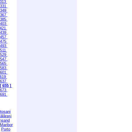
313
331
349
367
385
403
421
439
457
475
493
511
529
547
565
583
601
619
637
[ 655 ]
673
691
tosani
ălărași
ansand
Maribor
Porto