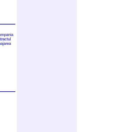
Compania
tractul
najarea