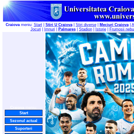
Craiova
meniu:
Start
|
Stiri U Craiova
|
Stiri diverse
|
Meciuri Craiova
|
A
Jocuri
|
Imnuri
|
Palmares
|
Stadion
|
Istorie
|
Frumosii nebu
Craiova
meniu:
Start
Sezonul actual
Suporteri