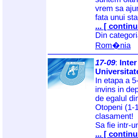
vrem sa aju
fata unui st
... [ continu
Din categor
Rom�nia
17-09
:
Inter
Universitat
In etapa a 5
invins in dep
de egalul d
Otopeni (1-1
clasament!
Sa fie intr-u
... [ continu