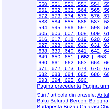
550
551
552
553
554
5
561
562
563
564
565
5
572
573
574
575
576
5
583
584
585
586
587
5
594
595
596
597
598
5
605
606
607
608
609
6
616
617
618
619
620
6
627
628
629
630
631
6
638
639
640
641
642
6
649
650
651
[ 652 ]
653
660
661
662
663
664
6
671
672
673
674
675
6
682
683
684
685
686
6
693
694
695
696
Pagina precedenta
Pagina urm
Stiri / articole din orasele:
Anta
Baku
Belgrad
Berceni
Bologna
Budapesta
Buzau
Cãlãrasi
Chi