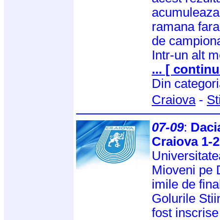
acumuleaza 
ramana fara 
de campiona
Intr-un alt m
... [ continu
Din categor
Craiova
-
St
07-09
:
Daci
Craiova 1-2
Universitate
Mioveni pe D
imile de fin
Golurile Sti
fost inscrise