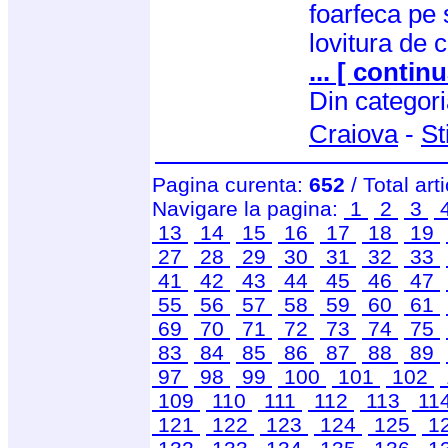
foarfeca pe s
lovitura de 
... [ continu
Din categor
Craiova
-
St
Pagina curenta:
652
/ Total art
Navigare la pagina:
1
2
3
13
14
15
16
17
18
19
27
28
29
30
31
32
33
41
42
43
44
45
46
47
55
56
57
58
59
60
61
69
70
71
72
73
74
75
83
84
85
86
87
88
89
97
98
99
100
101
102
109
110
111
112
113
11
121
122
123
124
125
1