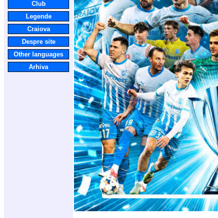
Club
Legende
Craiova
Despre site
Other languages
Arhiva