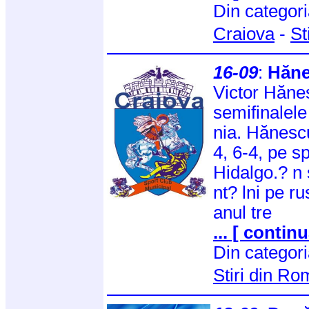
Din categor
Craiova
-
St
16-09
:
Hăne
Victor Hănes
semifinalel
nia. Hănescu
4, 6-4, pe 
Hidalgo.? n
nt? lni pe ru
anul tre
... [ continu
Din categor
Stiri din R