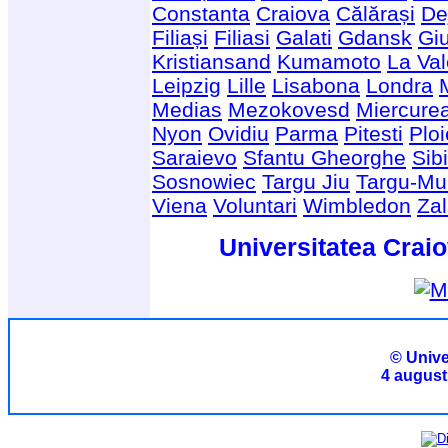
Constanta
Craiova
Călărași
De
Filiași
Filiasi
Galati
Gdansk
Giu
Kristiansand
Kumamoto
La Val
Leipzig
Lille
Lisabona
Londra
Medias
Mezokovesd
Miercure
Nyon
Ovidiu
Parma
Pitesti
Ploi
Saraievo
Sfantu Gheorghe
Sib
Sosnowiec
Targu Jiu
Targu-Mu
Viena
Voluntari
Wimbledon
Za
Universitatea Craio
© Unive
4 august