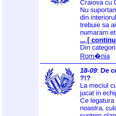
Craiova cu 
Nu suportam
din interioru
trebuie sa a
numaram eta
... [ continu
Din categor
Rom�nia
18-09
:
De c
?!?
La meciul cu
jucat in ech
Ce legatura 
noastra, cul
suntem oland