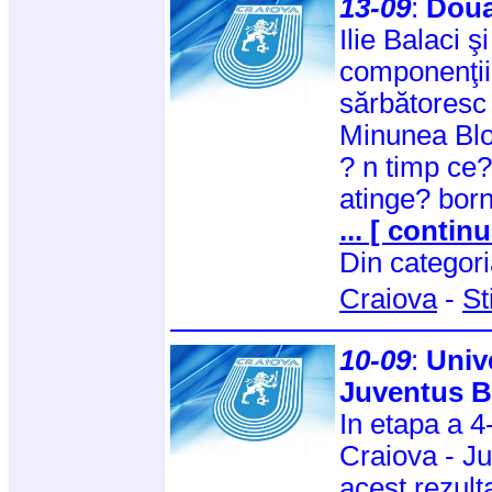
13-09
:
Două
Ilie Balaci ş
componenţii
sărbătoresc 
Minunea Blo
? n timp ce?
atinge? bor
... [ continu
Din categor
Craiova
-
St
10-09
:
Univ
Juventus B
In etapa a 4
Craiova - J
acest rezult