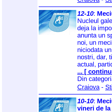
12-10
:
Meci
Nucleul gale
deja la impor
anunta un sp
noi, un meci
niciodata un d
nostri, dar, 
actual, parti
... [ continu
Din categor
Craiova
-
St
10-10
:
Meci
vineri de la