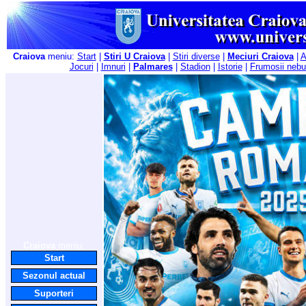
Craiova
meniu:
Start
|
Stiri U Craiova
|
Stiri diverse
|
Meciuri Craiova
|
A
Jocuri
|
Imnuri
|
Palmares
|
Stadion
|
Istorie
|
Frumosii nebu
Craiova
meniu:
Start
Sezonul actual
Suporteri