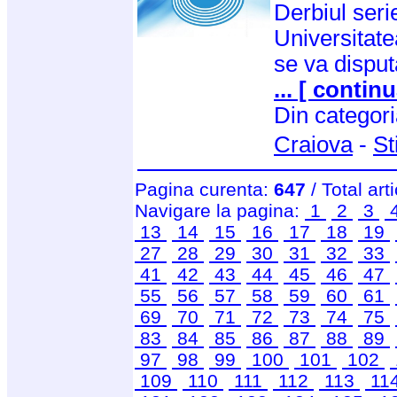
Derbiul serie
Universitate
se va disput
... [ continu
Din categor
Craiova
-
St
Pagina curenta:
647
/ Total art
Navigare la pagina:
1
2
3
13
14
15
16
17
18
19
27
28
29
30
31
32
33
41
42
43
44
45
46
47
55
56
57
58
59
60
61
69
70
71
72
73
74
75
83
84
85
86
87
88
89
97
98
99
100
101
102
109
110
111
112
113
11