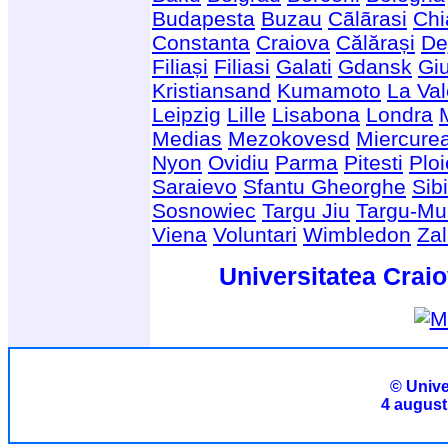
Budapesta
Buzau
Cãlãrasi
Chi
Constanta
Craiova
Călărași
De
Filiași
Filiasi
Galati
Gdansk
Giu
Kristiansand
Kumamoto
La Val
Leipzig
Lille
Lisabona
Londra
Medias
Mezokovesd
Miercure
Nyon
Ovidiu
Parma
Pitesti
Ploi
Saraievo
Sfantu Gheorghe
Sib
Sosnowiec
Targu Jiu
Targu-Mu
Viena
Voluntari
Wimbledon
Za
Universitatea Craio
© Unive
4 august