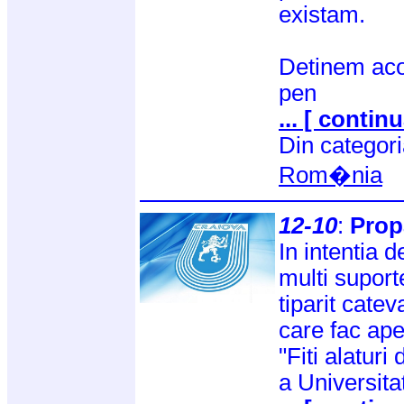
existam.
Detinem acor
pen
... [ continu
Din categor
Rom�nia
12-10
:
Prop
In intentia 
multi suporter
tiparit catev
care fac apel
"Fiti alaturi
a Universitat