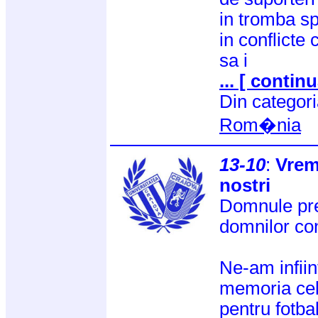
in tromba spr
in conflicte
sa i
... [ continu
Din categor
Rom�nia
13-10
:
Vrem
nostri
Domnule pre
domnilor con
Ne-am infiin
memoria cel
pentru fotba