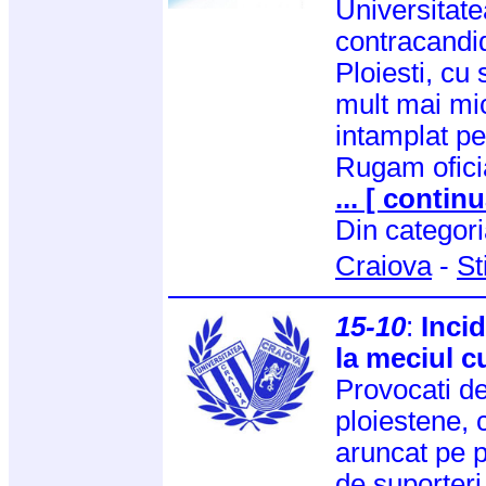
Universitate
contracandid
Ploiesti, cu 
mult mai mi
intamplat pe
Rugam oficia
... [ continu
Din categor
Craiova
-
St
15-10
:
Inci
la meciul c
Provocati de
ploiestene, 
aruncat pe p
de suporteri 