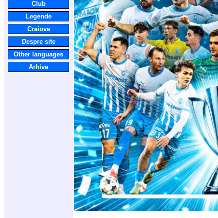
Club
Legende
Craiova
Despre site
Other languages
Arhiva