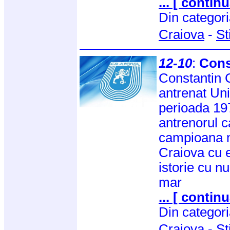
... [ continu
Din categor
Craiova
-
St
12-10
:
Cons
Constantin 
antrenat Uni
perioada 197
antrenorul c
campioana n
Craiova cu 
istorie cu 
mar
... [ continu
Din categor
Craiova
-
St