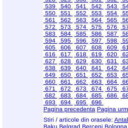
539
540
541
542
543
5
550
551
552
553
554
5
561
562
563
564
565
5
572
573
574
575
576
5
583
584
585
586
587
5
594
595
596
597
598
5
605
606
607
608
609
6
616
617
618
619
620
6
627
628
629
630
631
6
638
639
640
641
642
6
649
650
651
652
653
6
660
661
662
663
664
6
671
672
673
674
675
6
682
683
684
685
686
6
693
694
695
696
Pagina precedenta
Pagina urm
Stiri / articole din orasele:
Anta
Baku
Belgrad
Berceni
Bologna