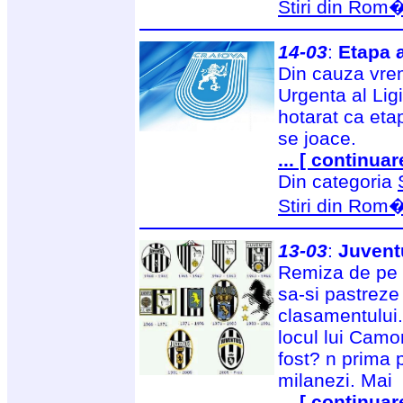
Stiri din Rom
14-03
:
Etapa 
Din cauza vrem
Urgenta al Ligi
hotarat ca eta
se joace.
... [ continuar
Din categoria
Stiri din Rom
13-03
:
Juvent
Remiza de pe "D
sa-si pastreze
clasamentului. 
locul lui Camo
fost? n prima p
milanezi. Mai
... [ continuar