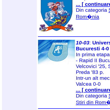
... [ continuar
Din categoria
Rom�nia
10-03
:
Univers
Bucuresti 4-0
In prima etapa
- Rapid II Bucu
Velcovici '25,
Preda '83 p.
Intr-un alt me
Valcea 0-0
... [ continuar
Din categoria
Stiri din Rom