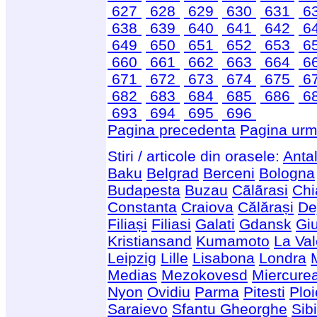
627
628
629
630
631
6
638
639
640
641
642
6
649
650
651
652
653
6
660
661
662
663
664
6
671
672
673
674
675
6
682
683
684
685
686
6
693
694
695
696
Pagina precedenta
Pagina urm
Stiri / articole din orasele:
Anta
Baku
Belgrad
Berceni
Bologna
Budapesta
Buzau
Cãlãrasi
Chi
Constanta
Craiova
Călărași
De
Filiași
Filiasi
Galati
Gdansk
Giu
Kristiansand
Kumamoto
La Val
Leipzig
Lille
Lisabona
Londra
Medias
Mezokovesd
Miercure
Nyon
Ovidiu
Parma
Pitesti
Ploi
Saraievo
Sfantu Gheorghe
Sib