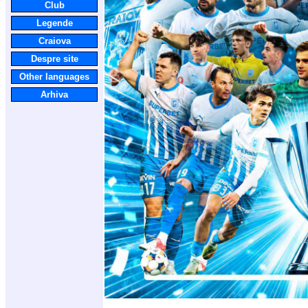
Club
Legende
Craiova
Despre site
Other languages
Arhiva