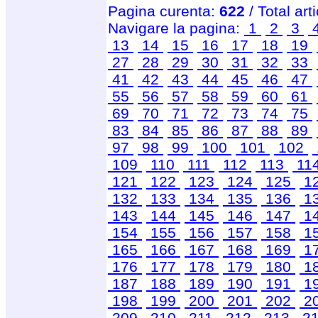
Pagina curenta:
622
/ Total art
Navigare la pagina:
1
2
3
13
14
15
16
17
18
19
27
28
29
30
31
32
33
41
42
43
44
45
46
47
55
56
57
58
59
60
61
69
70
71
72
73
74
75
83
84
85
86
87
88
89
97
98
99
100
101
102
109
110
111
112
113
11
121
122
123
124
125
1
132
133
134
135
136
1
143
144
145
146
147
1
154
155
156
157
158
1
165
166
167
168
169
1
176
177
178
179
180
1
187
188
189
190
191
1
198
199
200
201
202
2
209
210
211
212
213
2