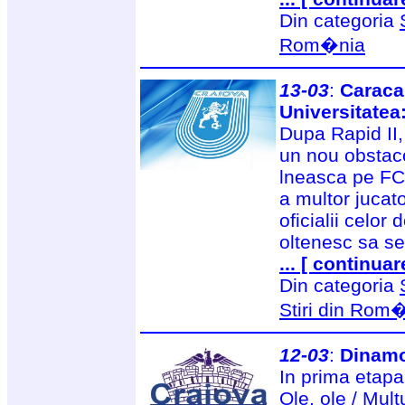
Din categoria
Rom�nia
13-03
:
Caracal
Universitatea:
Dupa Rapid II,
un nou obstaco
lneasca pe FC
a multor jucato
oficialii celor
oltenesc sa se
... [ continuar
Din categoria
Stiri din Rom
12-03
:
Dinamo
In prima etapa
Ole, ole / Mul