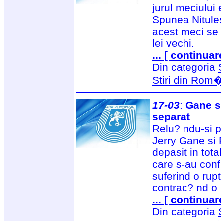
jurul meciului 
Spunea Nitules
acest meci se 
lei vechi.
... [ continuar
Din categoria
Stiri din Rom
17-03
:
Gane s
separat
Relu? ndu-si p
Jerry Gane si 
depasit in tot
care s-au conf
suferind o rup
contrac? nd o 
... [ continuar
Din categoria