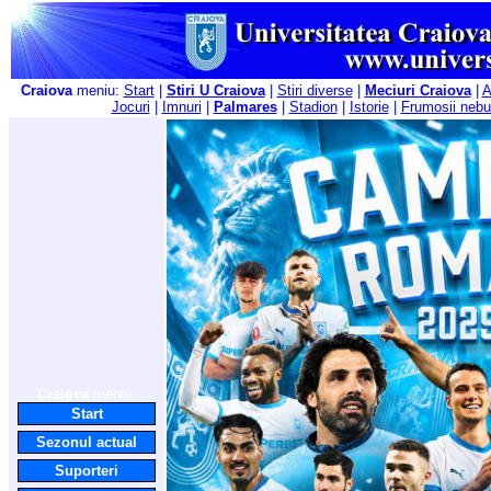
Craiova
meniu:
Start
|
Stiri U Craiova
|
Stiri diverse
|
Meciuri Craiova
|
A
Jocuri
|
Imnuri
|
Palmares
|
Stadion
|
Istorie
|
Frumosii nebu
Craiova
meniu:
Start
Sezonul actual
Suporteri