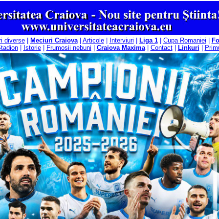
ri diverse
|
Meciuri Craiova
|
Articole
|
Interviuri
|
Liga 1
|
Cupa Romaniei
|
F
tadion
|
Istorie
|
Frumosii nebuni
|
Craiova Maxima
|
Contact
|
Linkuri
|
Primu