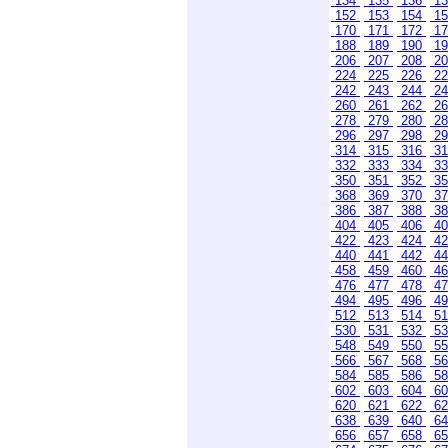
134
135
136
1
152
153
154
1
170
171
172
1
188
189
190
1
206
207
208
2
224
225
226
2
242
243
244
2
260
261
262
2
278
279
280
2
296
297
298
2
314
315
316
3
332
333
334
3
350
351
352
3
368
369
370
3
386
387
388
3
404
405
406
4
422
423
424
4
440
441
442
4
458
459
460
4
476
477
478
4
494
495
496
4
512
513
514
5
530
531
532
5
548
549
550
5
566
567
568
5
584
585
586
5
602
603
604
6
620
621
622
6
638
639
640
6
656
657
658
6