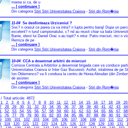
marea si ca, de u
... [ continuare ]
Din categoria
Stiri Stiri Universitatea Craiova
-
Stiri din Rom�nia
11-04
:
Se desfiinteaza Urziceniul ?
Soc? n orasul ce parea ca va intra? n lupta pentru baraj! Dupa un parc
excelent? n turul campionatului, c? nd au reusit chiar sa bata Universi
Banie, elevii lui Daniel Orac s-au topit? n retur. Patru meciuri, nici o vic
Remiza de pe
... [ continuare ]
Din categoria
Stiri Stiri Universitatea Craiova
-
Stiri din Rom�nia
10-04
:
CCA a desemnat arbitrii de miercuri
Comisia Centrala a Arbitrilor a desemnat brigada care va conduce parti
Universitatea Craiova si Inter Gaz Bucuresti. Astfel, intalnirea de pe S
Ion Oblemenco? va fi condusa la centru de Horea Abrudan (din Zimbor) 
de asisten
... [ continuare ]
Din categoria
Stiri Stiri Universitatea Craiova
-
Stiri din Rom�nia
/ Total articole: 4872
1
2
3
4
5
6
7
8
9
10
11
12
13
14
15
16
17
18
19
2
7
28
29
30
31
32
33
34
35
36
37
38
39
40
41
42
43
4
1
52
53
54
55
56
57
58
59
60
61
62
63
64
65
66
67
6
5
76
77
78
79
80
81
82
83
84
85
86
87
88
89
90
91
9
9
100
101
102
103
104
105
106
107
108
109
110
111
112
1
8
119
120
121
122
123
124
125
126
127
128
129
130
131