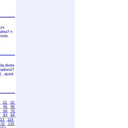
urs
tatea? n
torie.
da dintre
tadionul?
, ajutat
0
21
22
4
45
46
8
69
70
2
93
94
13
114
132
133