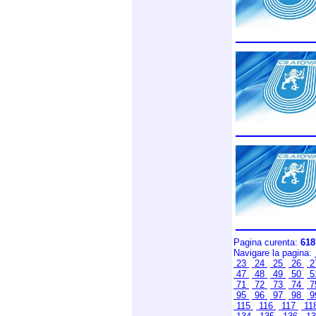
Pagina curenta:
618
Navigare la pagina:
23
24
25
26
2
47
48
49
50
5
71
72
73
74
7
95
96
97
98
9
115
116
117
11