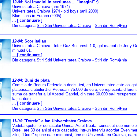
12-04
:
Noi imagini in sectiunea ... "Imagini" :)
Universitatea Craiova (anii 1974)
Universitatea Craiova 1974 - old boys (anii 2000)
Blue Lions in Europa (2005)
... [ continuare ]
Din categoria
Stiri Stiri Universitatea Craiova
-
Stiri din Rom�nia
12-04
:
Scor italian
Universitatea Craiova - Inter Gaz Bucuresti 1-0, gol marcat de Jerry G
minutul 61.
... [ continuare ]
Din categoria
Stiri Stiri Universitatea Craiova
-
Stiri din Rom�nia
12-04
:
Buni de plata
Comisia de Recurs Federala a decis, ieri, ca Universitatea este obligat
plateasca clubului Jiul Petrosani 75.000 de euro, ce reprezinta diferent
suma de transfer a lui Apetrei Gabriel, din care 60.000 sa-i recupereze
la jucatorul
... [ continuare ]
Din categoria
Stiri Stiri Universitatea Craiova
-
Stiri din Rom�nia
11-04
:
"Dorele" e fan Universitatea Craiova
Vedeta spoturilor coniacului Unirea, Aurel Boata, cunoscut sub numele
Dorel, are 33 de ani si este cascador. Intr-un interviu acordat Evenimen
zilei, "Dorel" spune ca e microbist, tine cu Universitatea Craiova, ca n