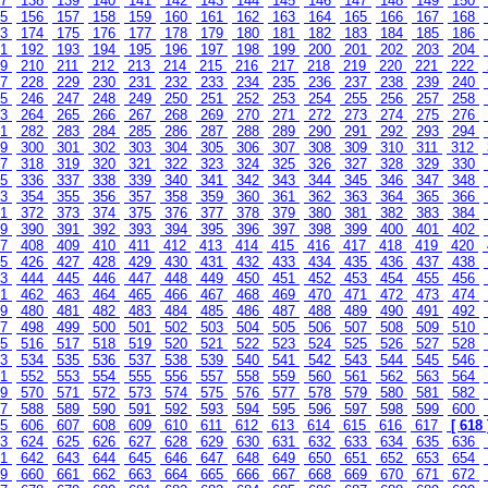
37
138
139
140
141
142
143
144
145
146
147
148
149
150
55
156
157
158
159
160
161
162
163
164
165
166
167
168
73
174
175
176
177
178
179
180
181
182
183
184
185
186
91
192
193
194
195
196
197
198
199
200
201
202
203
204
09
210
211
212
213
214
215
216
217
218
219
220
221
222
27
228
229
230
231
232
233
234
235
236
237
238
239
240
45
246
247
248
249
250
251
252
253
254
255
256
257
258
63
264
265
266
267
268
269
270
271
272
273
274
275
276
81
282
283
284
285
286
287
288
289
290
291
292
293
294
99
300
301
302
303
304
305
306
307
308
309
310
311
312
17
318
319
320
321
322
323
324
325
326
327
328
329
330
35
336
337
338
339
340
341
342
343
344
345
346
347
348
53
354
355
356
357
358
359
360
361
362
363
364
365
366
71
372
373
374
375
376
377
378
379
380
381
382
383
384
89
390
391
392
393
394
395
396
397
398
399
400
401
402
07
408
409
410
411
412
413
414
415
416
417
418
419
420
25
426
427
428
429
430
431
432
433
434
435
436
437
438
43
444
445
446
447
448
449
450
451
452
453
454
455
456
61
462
463
464
465
466
467
468
469
470
471
472
473
474
79
480
481
482
483
484
485
486
487
488
489
490
491
492
97
498
499
500
501
502
503
504
505
506
507
508
509
510
15
516
517
518
519
520
521
522
523
524
525
526
527
528
33
534
535
536
537
538
539
540
541
542
543
544
545
546
51
552
553
554
555
556
557
558
559
560
561
562
563
564
69
570
571
572
573
574
575
576
577
578
579
580
581
582
87
588
589
590
591
592
593
594
595
596
597
598
599
600
05
606
607
608
609
610
611
612
613
614
615
616
617
[ 618 
23
624
625
626
627
628
629
630
631
632
633
634
635
636
41
642
643
644
645
646
647
648
649
650
651
652
653
654
59
660
661
662
663
664
665
666
667
668
669
670
671
672