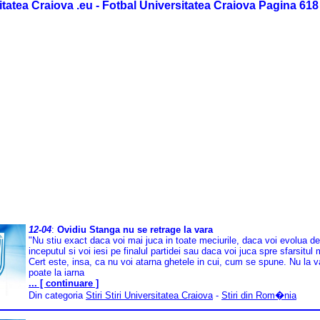
itatea Craiova .eu - Fotbal Universitatea Craiova Pagina 618
12-04
:
Ovidiu Stanga nu se retrage la vara
"Nu stiu exact daca voi mai juca in toate meciurile, daca voi evolua de
inceputul si voi iesi pe finalul partidei sau daca voi juca spre sfarsitul 
Cert este, insa, ca nu voi atarna ghetele in cui, cum se spune. Nu la v
poate la iarna
... [ continuare ]
Din categoria
Stiri Stiri Universitatea Craiova
-
Stiri din Rom�nia