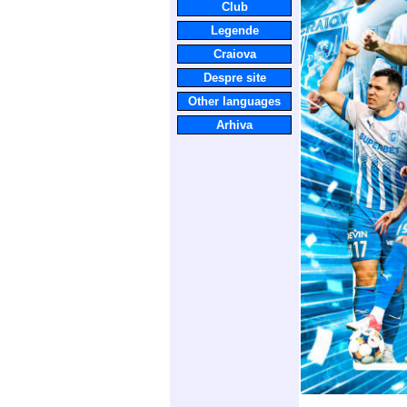
Club
Legende
Craiova
Despre site
Other languages
Arhiva