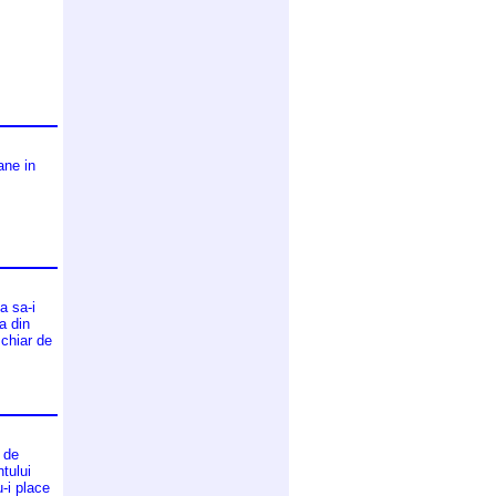
ane in
a sa-i
a din
 chiar de
 de
tului
u-i place