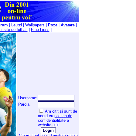
orum
|
Leutzi
|
Wallpapers
|
Poze
|
Avatare
|
l site de fotbal!
|
Blue Lions
|
Username:
Parola:
Am citit si sunt de
acord cu
politica de
confidentialitate
a
website-ului.
Creare cont nou
-
Trimitere parola