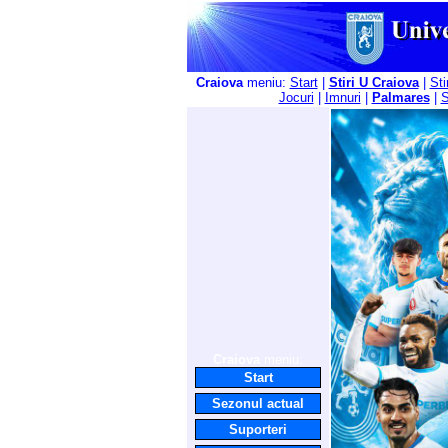
Craiova
meniu:
Start
|
Stiri U Craiova
|
Sti
Jocuri
|
Imnuri
|
Palmares
|
S
Craiova
meniu:
Start
Sezonul actual
Suporteri