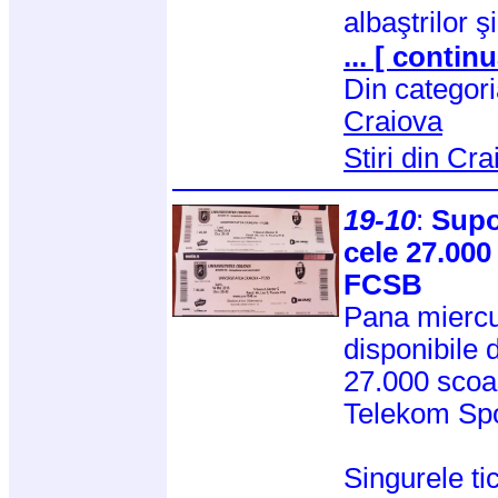
albaştrilor 
... [ continu
Din categor
Craiova
Stiri din Cr
19-10
:
Supo
cele 27.000 
FCSB
Pana miercu
disponibile 
27.000 scoa
Telekom Spo
Singurele t