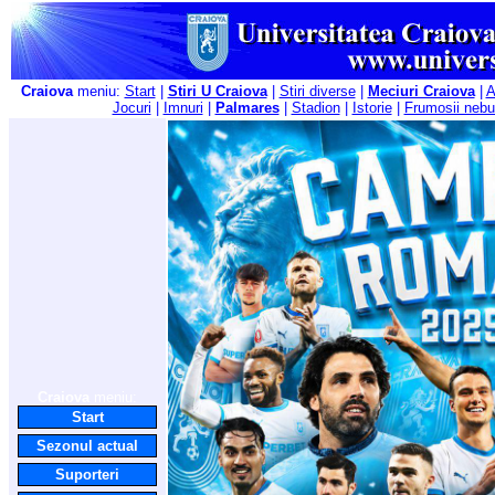
Craiova
meniu:
Start
|
Stiri U Craiova
|
Stiri diverse
|
Meciuri Craiova
|
A
Jocuri
|
Imnuri
|
Palmares
|
Stadion
|
Istorie
|
Frumosii nebu
Craiova
meniu:
Start
Sezonul actual
Suporteri