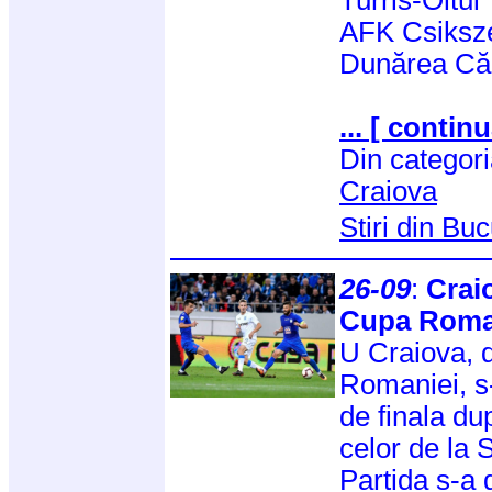
AFK Csiksz
Dunărea Că
... [ continu
Din categor
Craiova
Stiri din Buc
26-09
:
Crai
Cupa Roma
U Craiova, 
Romaniei, s-a
de finala du
celor de la 
Partida s-a 