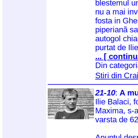
blestemul un
nu a mai inv
fosta in Ghe
piperianã sa
autogol chia
purtat de Ili
... [ continu
Din categor
Stiri din Cr
21-10
:
A mu
Ilie Balaci, 
Maxima, s-a 
varsta de 62
Anuntul desp