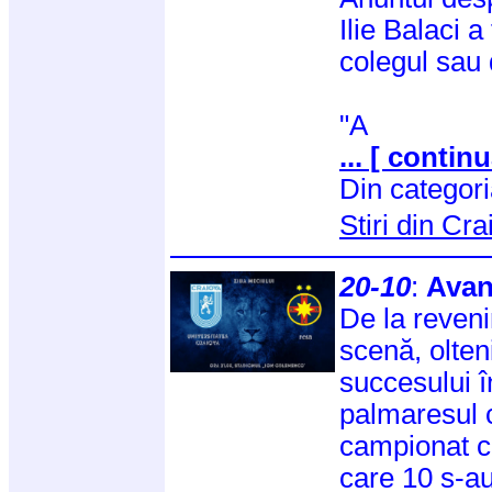
Ilie Balaci a
colegul sau 
"A
... [ continu
Din categor
Stiri din Cr
20-10
:
Avan
De la reveni
scenă, olten
succesului î
palmaresul c
campionat cu
care 10 s-au