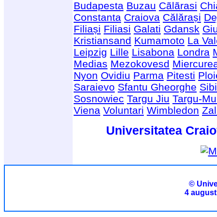
Budapesta
Buzau
Cãlãrasi
Chi
Constanta
Craiova
Călărași
De
Filiași
Filiasi
Galati
Gdansk
Giu
Kristiansand
Kumamoto
La Val
Leipzig
Lille
Lisabona
Londra
Medias
Mezokovesd
Miercure
Nyon
Ovidiu
Parma
Pitesti
Ploi
Saraievo
Sfantu Gheorghe
Sib
Sosnowiec
Targu Jiu
Targu-Mu
Viena
Voluntari
Wimbledon
Za
Universitatea Craio
© Unive
4 august