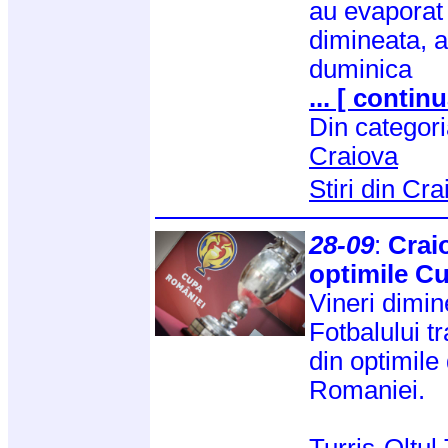
au evaporat 
dimineata, a
duminica
... [ continu
Din categor
Craiova
Stiri din Cr
28-09
:
Crai
optimile C
Vineri dimin
Fotbalului tr
din optimile
Romaniei.
Turris-Oltu