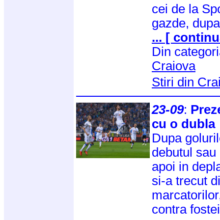
cei de la Sp
gazde, dupa
... [ continu
Din categor
Craiova
Stiri din Cr
23-09
:
Preze
cu o dubla
Dupa goluri
debutul sau i
apoi in depl
si-a trecut 
marcatorilo
contra foste