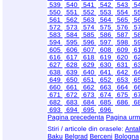
539
540
541
542
543
5
550
551
552
553
554
5
561
562
563
564
565
5
572
573
574
575
576
5
583
584
585
586
587
5
594
595
596
597
598
5
605
606
607
608
609
6
616
617
618
619
620
6
627
628
629
630
631
6
638
639
640
641
642
6
649
650
651
652
653
6
660
661
662
663
664
6
671
672
673
674
675
6
682
683
684
685
686
6
693
694
695
696
Pagina precedenta
Pagina urm
Stiri / articole din orasele:
Anta
Baku
Belgrad
Berceni
Bologna