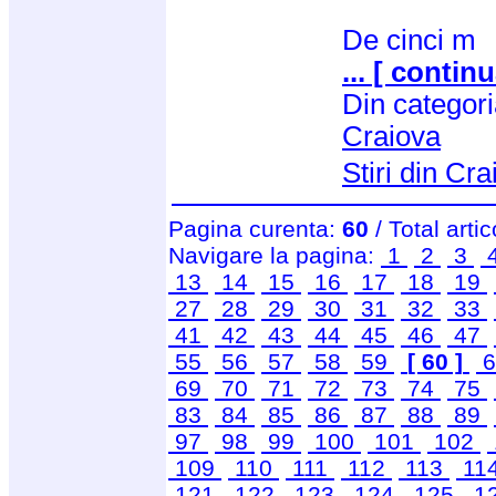
De cinci m
... [ continu
Din categor
Craiova
Stiri din Cr
Pagina curenta:
60
/ Total arti
Navigare la pagina:
1
2
3
13
14
15
16
17
18
19
27
28
29
30
31
32
33
41
42
43
44
45
46
47
55
56
57
58
59
[ 60 ]
6
69
70
71
72
73
74
75
83
84
85
86
87
88
89
97
98
99
100
101
102
109
110
111
112
113
11
121
122
123
124
125
1