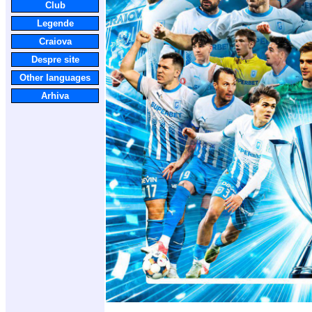
Club
Legende
Craiova
Despre site
Other languages
Arhiva