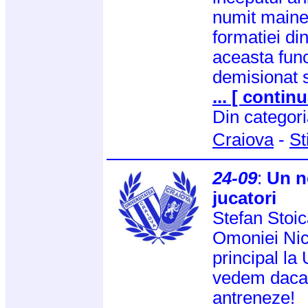
numit maine 
formatiei din
aceasta func
demisionat 
... [ continu
Din categor
Craiova
-
St
24-09
:
Un no
jucatori
Stefan Stoic
Omoniei Nico
principal la
vedem daca 
antreneze!