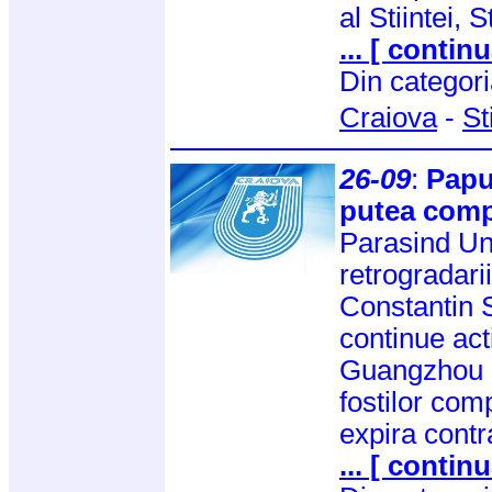
al Stiintei, 
... [ continu
Din categor
Craiova
-
St
26-09
:
Papu
putea compl
Parasind Un
retrogradari
Constantin 
continue act
Guangzhou 
fostilor comp
expira contra
... [ continu