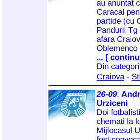
au anuntat c
Caracal pen
partide (cu 
Pandurii Tg 
afara Craiov
Oblemenco 
... [ continu
Din categor
Craiova
-
St
26-09
:
Andr
Urziceni
Doi fotbalist
chemati la l
Mijlocasul U
fost convoca