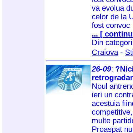
va evolua d
celor de la 
fost convoc
... [ continu
Din categor
Craiova
-
St
26-09
:
?Nic
retrograd
Noul antreno
ieri un contr
acestuia fii
competitive,
multe partid
Proaspat num