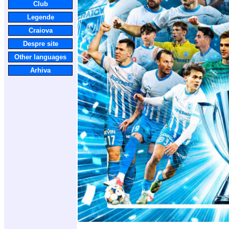
Club
Legende
Craiova
Despre site
Other languages
Arhiva