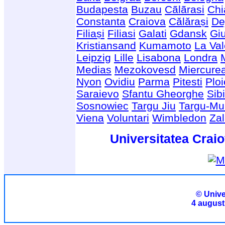
Budapesta
Buzau
Cãlãrasi
Chi
Constanta
Craiova
Călărași
De
Filiași
Filiasi
Galati
Gdansk
Giu
Kristiansand
Kumamoto
La Val
Leipzig
Lille
Lisabona
Londra
Medias
Mezokovesd
Miercure
Nyon
Ovidiu
Parma
Pitesti
Ploi
Saraievo
Sfantu Gheorghe
Sib
Sosnowiec
Targu Jiu
Targu-Mu
Viena
Voluntari
Wimbledon
Za
Universitatea Craio
© Unive
4 august