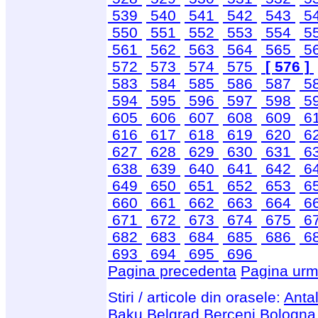
539
540
541
542
543
5
550
551
552
553
554
5
561
562
563
564
565
5
572
573
574
575
[ 576 ]
583
584
585
586
587
5
594
595
596
597
598
5
605
606
607
608
609
6
616
617
618
619
620
6
627
628
629
630
631
6
638
639
640
641
642
6
649
650
651
652
653
6
660
661
662
663
664
6
671
672
673
674
675
6
682
683
684
685
686
6
693
694
695
696
Pagina precedenta
Pagina urm
Stiri / articole din orasele:
Anta
Baku
Belgrad
Berceni
Bologna