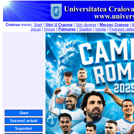
Craiova
meniu:
Start
|
Stiri U Craiova
|
Stiri diverse
|
Meciuri Craiova
|
A
Jocuri
|
Imnuri
|
Palmares
|
Stadion
|
Istorie
|
Frumosii nebu
Craiova
meniu:
Start
Sezonul actual
Suporteri