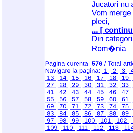
Jucatori nu 
Vom merge si
pleci,
... [ continu
Din categor
Rom�nia
Pagina curenta:
576
/ Total art
Navigare la pagina:
1
2
3
13
14
15
16
17
18
19
27
28
29
30
31
32
33
41
42
43
44
45
46
47
55
56
57
58
59
60
61
69
70
71
72
73
74
75
83
84
85
86
87
88
89
97
98
99
100
101
102
109
110
111
112
113
11