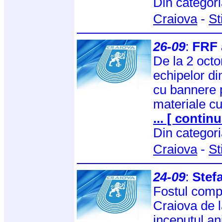
Din categor
Craiova
-
St
26-09
:
FRF 
De la 2 octo
echipelor di
cu bannere 
materiale cu 
... [ continu
Din categor
Craiova
-
St
24-09
:
Stefa
Fostul compo
Craiova de la
inceputul ani