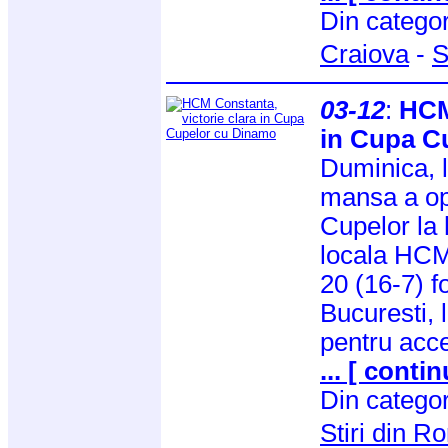
Din catego
Craiova
-
S
03-12
:
HCM
in Cupa C
Duminica, 
mansa a opt
Cupelor la
locala HCM
20 (16-7) 
Bucuresti, 
pentru acc
... [ contin
Din catego
Stiri din 