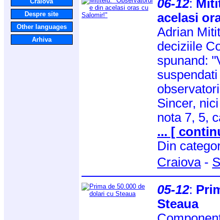
06-12
:
Miti
Craiova
Despre site
acelasi or
Other languages
Adrian Mitit
Arhiva
deciziile C
spunand: "
suspendati 
observatori
Sincer, nic
nota 7, 5, 
... [ contin
Din catego
Craiova
-
S
05-12
:
Prim
Steaua
Componentii