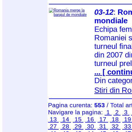
03-12
:
Rom
mondiale
Echipa fem
Romaniei s-
turneul fin
din 2007 di
turneul pre
... [ contin
Din catego
Stiri din 
Pagina curenta:
553
/ Total ar
Navigare la pagina:
1
2
3
13
14
15
16
17
18
1
27
28
29
30
31
32
3