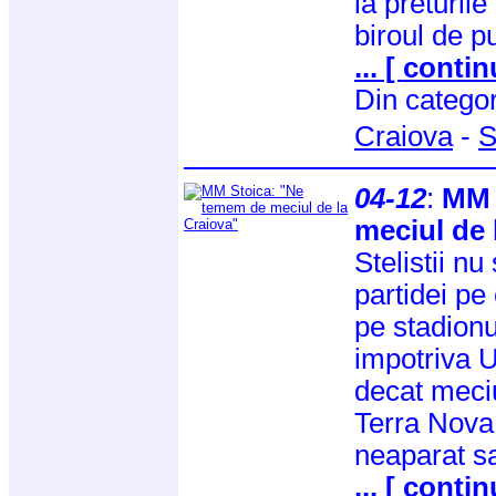
la preturile
biroul de pu
... [ contin
Din catego
Craiova
-
S
04-12
:
MM 
meciul de 
Stelistii nu
partidei pe
pe stadion
impotriva U
decat meciu
Terra Nova,
neaparat s
... [ contin