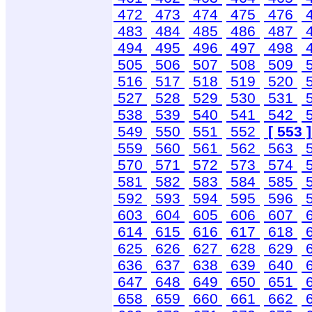
472
473
474
475
476
483
484
485
486
487
494
495
496
497
498
505
506
507
508
509
516
517
518
519
520
527
528
529
530
531
538
539
540
541
542
549
550
551
552
[ 553 ]
559
560
561
562
563
570
571
572
573
574
581
582
583
584
585
592
593
594
595
596
603
604
605
606
607
614
615
616
617
618
625
626
627
628
629
636
637
638
639
640
647
648
649
650
651
658
659
660
661
662