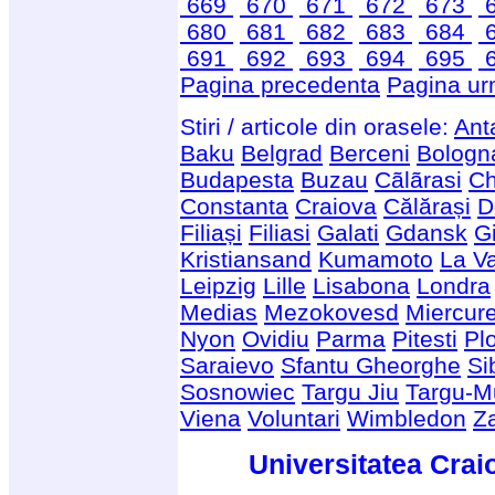
669
670
671
672
673
680
681
682
683
684
691
692
693
694
695
Pagina precedenta
Pagina ur
Stiri / articole din orasele:
Ant
Baku
Belgrad
Berceni
Bologn
Budapesta
Buzau
Cãlãrasi
Ch
Constanta
Craiova
Călărași
D
Filiași
Filiasi
Galati
Gdansk
G
Kristiansand
Kumamoto
La Va
Leipzig
Lille
Lisabona
Londra
Medias
Mezokovesd
Miercur
Nyon
Ovidiu
Parma
Pitesti
Plo
Saraievo
Sfantu Gheorghe
Si
Sosnowiec
Targu Jiu
Targu-M
Viena
Voluntari
Wimbledon
Z
Universitatea Crai