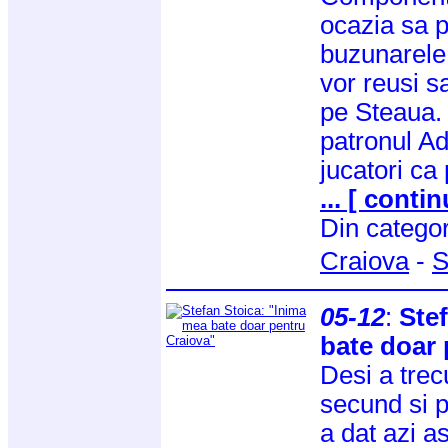
ocazia sa p
buzunarele
vor reusi s
pe Steaua. 
patronul Ad
jucatori ca 
... [ contin
Din catego
Craiova
-
S
05-12
:
Ste
bate doar 
Desi a trec
secund si 
a dat azi a