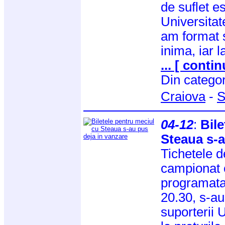
de suflet es
Universita
am format s
inima, iar 
... [ contin
Din catego
Craiova
-
S
04-12
:
Bile
Steaua s-a
Tichetele d
campionat 
programata 
20.30, s-au
suporterii U