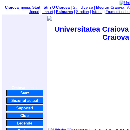
Craiova
meniu:
Start
|
Stiri U Craiova
|
Stiri diverse
|
Meciuri Craiova
|
A
Jocuri
|
Imnuri
|
Palmares
|
Stadion
|
Istorie
|
Frumosii nebu
Universitatea Craiova 
Craiova
Craiova
meniu:
Start
Sezonul actual
Suporteri
Club
Legende