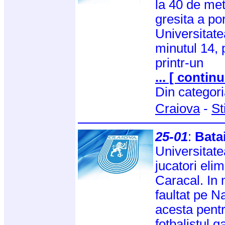
la 40 de met
gresita a po
Universitatea
minutul 14, 
printr-un
... [ continu
Din categor
Craiova
-
St
25-01
:
Batai
Universitate
jucatori elim
Caracal. In 
faultat pe 
acesta pentr
fotbalistul g