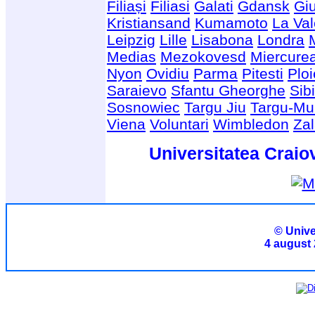
Filiași
Filiasi
Galati
Gdansk
Giu
Kristiansand
Kumamoto
La Val
Leipzig
Lille
Lisabona
Londra
Medias
Mezokovesd
Miercure
Nyon
Ovidiu
Parma
Pitesti
Ploi
Saraievo
Sfantu Gheorghe
Sib
Sosnowiec
Targu Jiu
Targu-Mu
Viena
Voluntari
Wimbledon
Za
Universitatea Craio
© Unive
4 august 