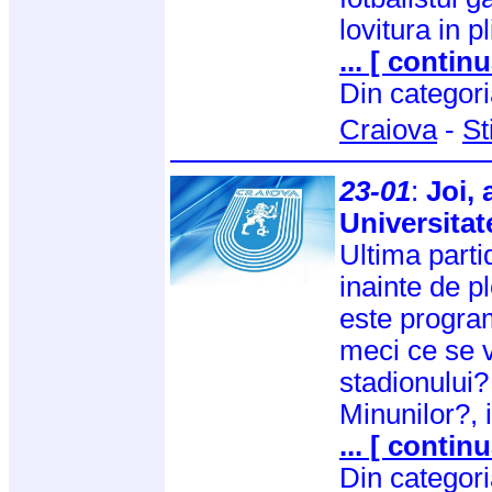
lovitura in pl
... [ continu
Din categor
Craiova
-
St
23-01
:
Joi, 
Universitat
Ultima partid
inainte de p
este program
meci ce se 
stadionului
Minunilor?, 
... [ continu
Din categor