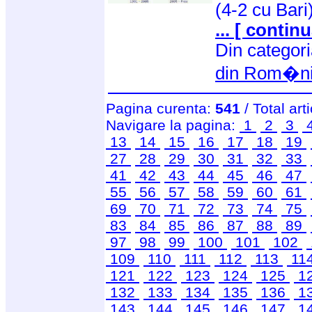
(4-2 cu Bari)
... [ continu
Din categor
din Rom�n
Pagina curenta:
541
/ Total art
Navigare la pagina:
1
2
3
13
14
15
16
17
18
19
27
28
29
30
31
32
33
41
42
43
44
45
46
47
55
56
57
58
59
60
61
69
70
71
72
73
74
75
83
84
85
86
87
88
89
97
98
99
100
101
102
109
110
111
112
113
11
121
122
123
124
125
1
132
133
134
135
136
1
143
144
145
146
147
1