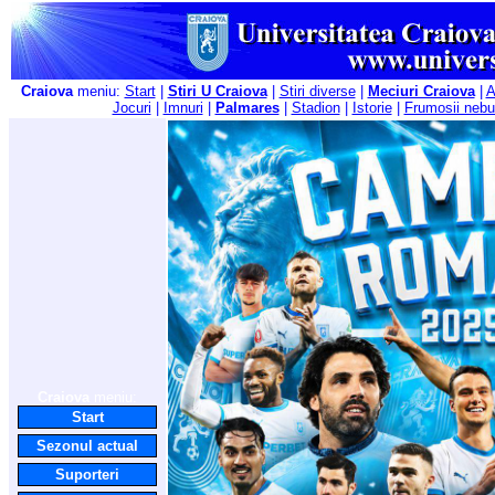
Craiova
meniu:
Start
|
Stiri U Craiova
|
Stiri diverse
|
Meciuri Craiova
|
A
Jocuri
|
Imnuri
|
Palmares
|
Stadion
|
Istorie
|
Frumosii nebu
Craiova
meniu:
Start
Sezonul actual
Suporteri