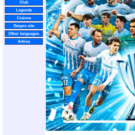
Club
Legende
Craiova
Despre site
Other languages
Arhiva