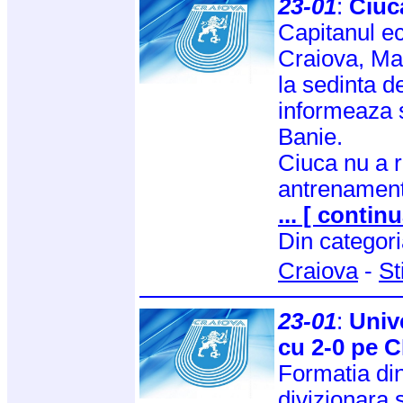
23-01
:
Ciuc
Capitanul ec
Craiova, Mad
la sedinta d
informeaza si
Banie.
Ciuca nu a r
antrenament
... [ continu
Din categor
Craiova
-
St
23-01
:
Univ
cu 2-0 pe 
Formatia din
divizionara 