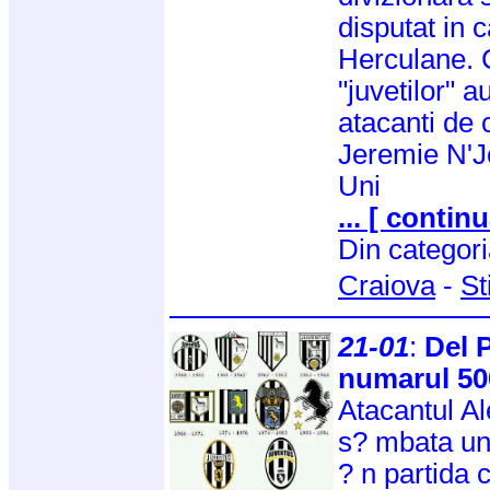
disputat in 
Herculane. C
"juvetilor" a
atacanti de 
Jeremie N'J
Uni
... [ continu
Din categor
Craiova
-
St
21-01
:
Del 
numarul 50
Atacantul A
s? mbata un
? n partida 