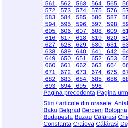
561
562
563
564
565
5
572
573
574
575
576
5
583
584
585
586
587
5
594
595
596
597
598
5
605
606
607
608
609
6
616
617
618
619
620
6
627
628
629
630
631
6
638
639
640
641
642
6
649
650
651
652
653
6
660
661
662
663
664
6
671
672
673
674
675
6
682
683
684
685
686
6
693
694
695
696
Pagina precedenta
Pagina urm
Stiri / articole din orasele:
Anta
Baku
Belgrad
Berceni
Bologna
Budapesta
Buzau
Cãlãrasi
Chi
Constanta
Craiova
Călărași
De