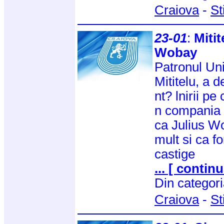
Craiova
-
St
23-01
:
Miti
Wobay
Patronul Uni
Mititelu, a d
nt? lnirii pe
n compania 
ca Julius W
mult si ca f
castige
... [ continu
Din categor
Craiova
-
St