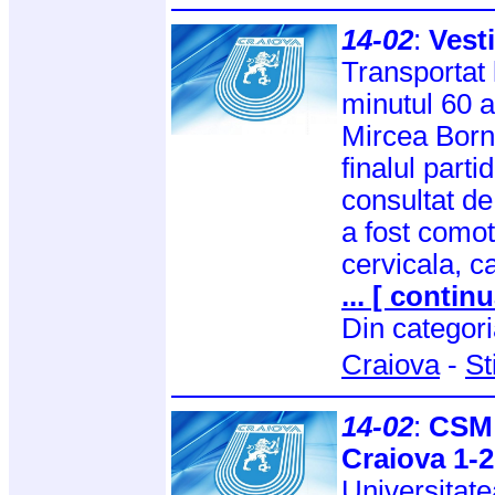
14-02
:
Vesti
Transportat 
minutul 60 
Mircea Borne
finalul parti
consultat de 
a fost comot
cervicala, c
... [ continu
Din categor
Craiova
-
St
14-02
:
CSM 
Craiova 1-2
Universitate