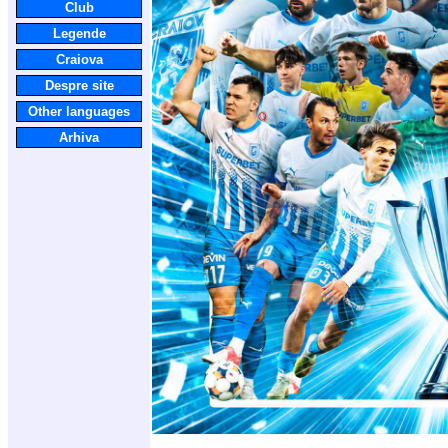
Club
Legende
Craiova
Despre site
Other languages
Arhiva