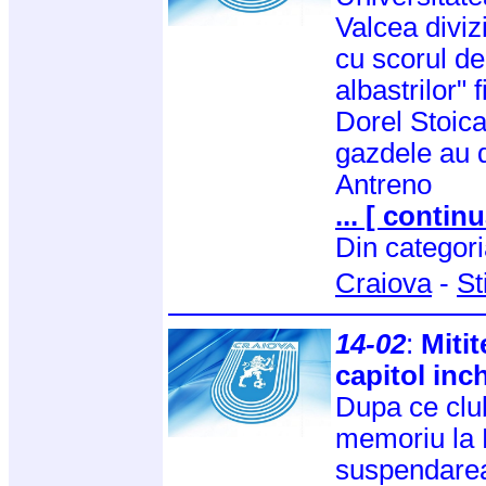
Valcea diviz
cu scorul de 
albastrilor" 
Dorel Stoica
gazdele au d
Antreno
... [ continu
Din categor
Craiova
-
St
14-02
:
Miti
capitol inc
Dupa ce club
memoriu la 
suspendarea 