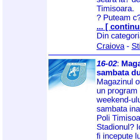
Timisoara.
? Puteam c?
... [ continu
Din categor
Craiova
-
St
16-02
:
Maga
sambata d
Magazinul of
un program s
weekend-ului
sambata ina
Poli Timisoa
Stadionul? 
fi incepute l