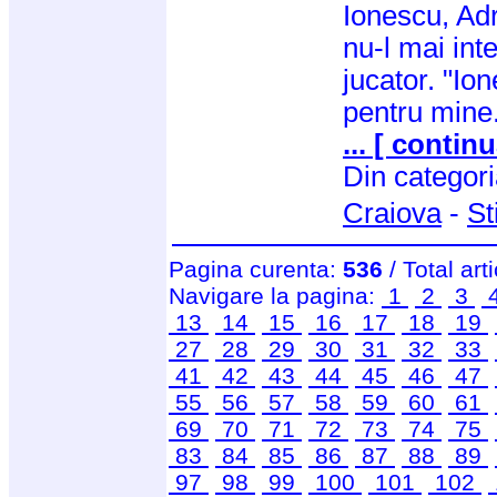
Ionescu, Adr
nu-l mai int
jucator. "Io
pentru mine.
... [ continu
Din categor
Craiova
-
St
Pagina curenta:
536
/ Total art
Navigare la pagina:
1
2
3
13
14
15
16
17
18
19
27
28
29
30
31
32
33
41
42
43
44
45
46
47
55
56
57
58
59
60
61
69
70
71
72
73
74
75
83
84
85
86
87
88
89
97
98
99
100
101
102