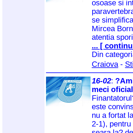
osoase si in
paravertebral
se simplific
Mircea Borne
atentia spor
... [ continu
Din categor
Craiova
-
St
16-02
:
?Ami
meci oficia
Finantatorul?
este convins
nu a fortat 
2-1), pentru
seara la? de