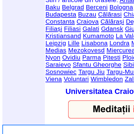
Baku
Belgrad
Berceni
Bologna
Budapesta
Buzau
Cãlãrasi
Chi
Constanta
Craiova
Călărași
De
Filiași
Filiasi
Galati
Gdansk
Giu
Kristiansand
Kumamoto
La Val
Leipzig
Lille
Lisabona
Londra
Medias
Mezokovesd
Miercure
Nyon
Ovidiu
Parma
Pitesti
Ploi
Saraievo
Sfantu Gheorghe
Sib
Sosnowiec
Targu Jiu
Targu-Mu
Viena
Voluntari
Wimbledon
Za
Universitatea Craio