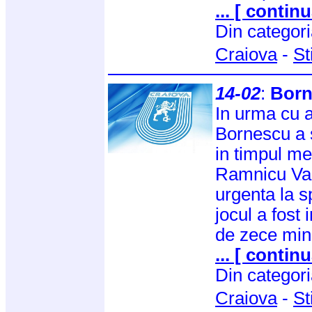
... [ continu
Din categor
Craiova
-
St
14-02
:
Born
In urma cu a
Bornescu a s
in timpul m
Ramnicu Valc
urgenta la s
jocul a fost 
de zece min
... [ continu
Din categor
Craiova
-
St