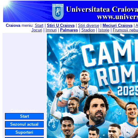
Craiova
meniu:
Start
|
Stiri U Craiova
|
Stiri diverse
|
Meciuri Craiova
|
A
Jocuri
|
Imnuri
|
Palmares
|
Stadion
|
Istorie
|
Frumosii nebu
Craiova
meniu:
Start
Sezonul actual
Suporteri