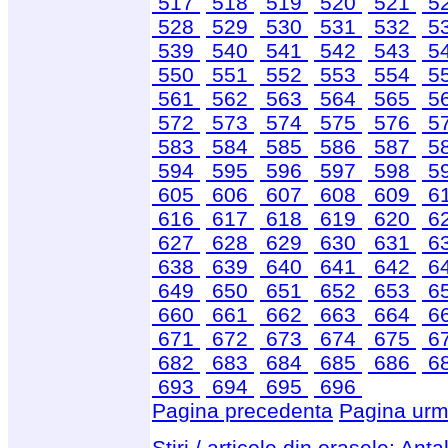
517
518
519
520
521
5
528
529
530
531
532
5
539
540
541
542
543
5
550
551
552
553
554
5
561
562
563
564
565
5
572
573
574
575
576
5
583
584
585
586
587
5
594
595
596
597
598
5
605
606
607
608
609
6
616
617
618
619
620
6
627
628
629
630
631
6
638
639
640
641
642
6
649
650
651
652
653
6
660
661
662
663
664
6
671
672
673
674
675
6
682
683
684
685
686
6
693
694
695
696
Pagina precedenta
Pagina urm
Stiri / articole din orasele:
Anta