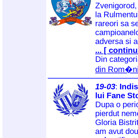
Zvenigorod,
la Rulmentul
rareori sa se
campioanelo
adversa si a
... [ continu
Din categor
din Rom�n
19-03
:
Indi
lui Fane St
Dupa o peri
pierdut neme
Gloria Bistri
am avut dou