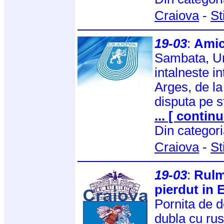
Craiova
-
St
19-03
:
Amic
Sambata, Un
intalneste i
Arges, de la
disputa pe 
... [ continu
Din categor
Craiova
-
St
19-03
:
Rulm
pierdut in 
Pornita de 
dubla cu ru