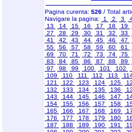
Pagina curenta:
526
/ Total art
Navigare la pagina:
1
2
3
13
14
15
16
17
18
19
27
28
29
30
31
32
33
41
42
43
44
45
46
47
55
56
57
58
59
60
61
69
70
71
72
73
74
75
83
84
85
86
87
88
89
97
98
99
100
101
102
109
110
111
112
113
11
121
122
123
124
125
1
132
133
134
135
136
1
143
144
145
146
147
1
154
155
156
157
158
1
165
166
167
168
169
1
176
177
178
179
180
1
187
188
189
190
191
1
198
199
200
201
202
2