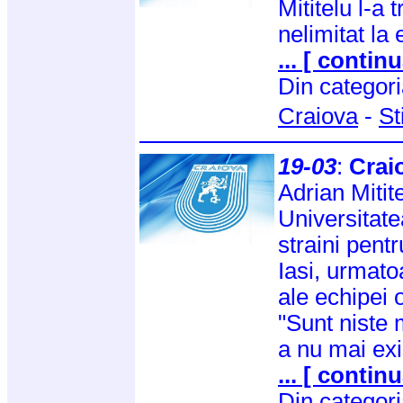
Mititelu l-a
nelimitat la
... [ continu
Din categor
Craiova
-
St
19-03
:
Craio
Adrian Mitit
Universitatea
straini pent
Iasi, urmato
ale echipei 
"Sunt niste 
a nu mai exi
... [ continu
Din categor