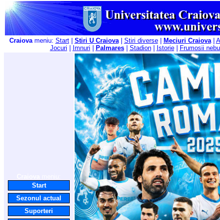
Craiova
meniu:
Start
|
Stiri U Craiova
|
Stiri diverse
|
Meciuri Craiova
|
A
Jocuri
|
Imnuri
|
Palmares
|
Stadion
|
Istorie
|
Frumosii nebu
Craiova
meniu:
Start
Sezonul actual
Suporteri