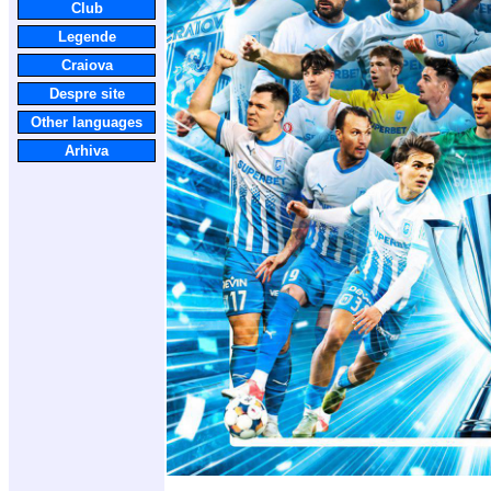
Club
Legende
Craiova
Despre site
Other languages
Arhiva