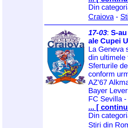
Din categor
Craiova
-
St
17-03
:
S-au 
ale Cupei 
La Geneva s-
din ultimele
Sferturile d
conform urm
AZ'67 Alkm
Bayer Leve
FC Sevilla 
... [ continu
Din categor
Stiri din R