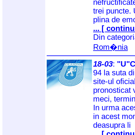
nefructificat
trei puncte.
plina de emo
... [ continu
Din categor
Rom�nia
18-03
:
"U"C
94 la suta d
site-ul oficia
pronosticat 
meci, termina
In urma acest
in acest mom
deasupra li
... [ continu