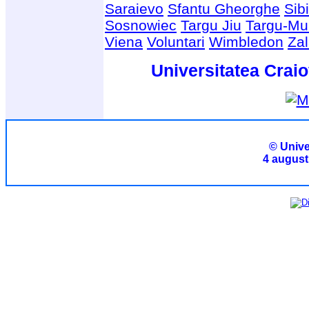
Saraievo
Sfantu Gheorghe
Sib
Sosnowiec
Targu Jiu
Targu-Mu
Viena
Voluntari
Wimbledon
Za
Universitatea Craio
© Unive
4 august