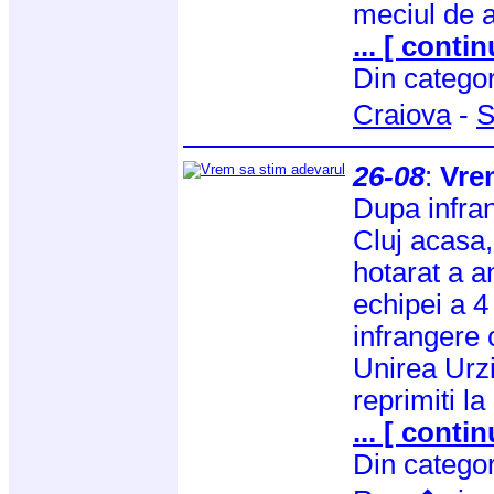
meciul de 
... [ contin
Din catego
Craiova
-
S
26-08
:
Vre
Dupa infra
Cluj acasa,
hotarat a a
echipei a 4 
infrangere
Unirea Urzi
reprimiti l
... [ contin
Din catego