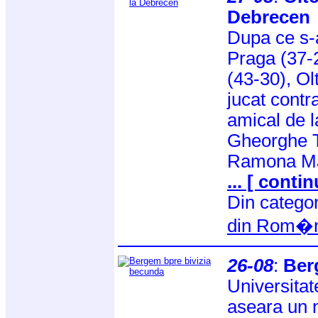
Debrecen
Dupa ce s-a
Praga (37-
(43-30), O
jucat contr
amical de 
Gheorghe T
Ramona Mai
... [ contin
Din catego
din Rom�n
26-08
:
Ber
Universitat
aseara un 