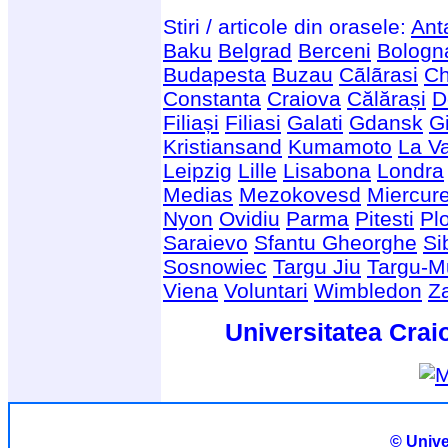
Stiri / articole din orasele:
Ant
Baku
Belgrad
Berceni
Bologn
Budapesta
Buzau
Cãlãrasi
Ch
Constanta
Craiova
Călărași
D
Filiași
Filiasi
Galati
Gdansk
G
Kristiansand
Kumamoto
La Va
Leipzig
Lille
Lisabona
Londra
Medias
Mezokovesd
Miercur
Nyon
Ovidiu
Parma
Pitesti
Plo
Saraievo
Sfantu Gheorghe
Si
Sosnowiec
Targu Jiu
Targu-M
Viena
Voluntari
Wimbledon
Z
Universitatea Crai
© Unive