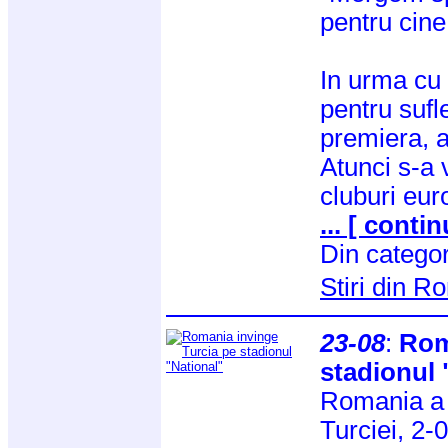
pentru cine 
In urma cu 
pentru sufl
premiera, a
Atunci s-a 
cluburi eu
... [ contin
Din catego
Stiri din 
23-08
:
Rom
stadionul 
Romania a 
Turciei, 2-0