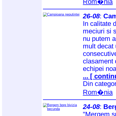
Rom�nia
26-08
:
Cam
In calitate
meciuri si s
nu putem ac
mult decat 
consecutive
clasament 
echipei noa
... [ contin
Din catego
Rom�nia
24-08
:
Ber
"Mergem sp