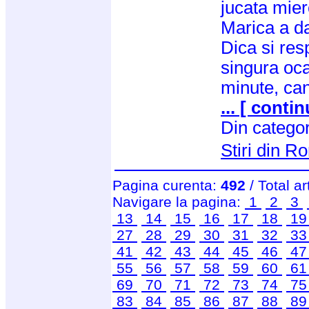
jucata mier
Marica a d
Dica si res
singura oca
minute, can
... [ contin
Din catego
Stiri din 
Pagina curenta:
492
/ Total ar
Navigare la pagina:
1
2
3
13
14
15
16
17
18
1
27
28
29
30
31
32
3
41
42
43
44
45
46
4
55
56
57
58
59
60
6
69
70
71
72
73
74
7
83
84
85
86
87
88
8