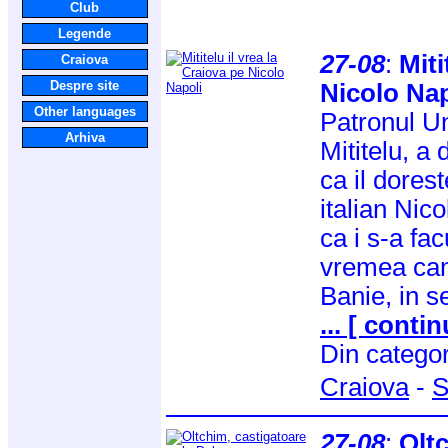
Club
Legende
27-08
:
Miti
Craiova
Despre site
Nicolo Nap
Other languages
Patronul Un
Arhiva
Mititelu, a 
ca il dores
italian Nic
ca i s-a fa
vremea can
Banie, in s
... [ contin
Din catego
Craiova
-
S
27-08
:
Oltc