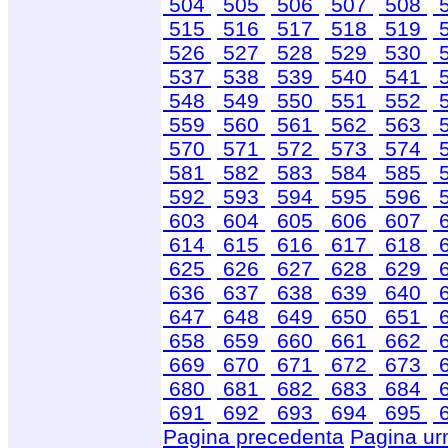
504
505
506
507
508
515
516
517
518
519
526
527
528
529
530
537
538
539
540
541
548
549
550
551
552
559
560
561
562
563
570
571
572
573
574
581
582
583
584
585
592
593
594
595
596
603
604
605
606
607
614
615
616
617
618
625
626
627
628
629
636
637
638
639
640
647
648
649
650
651
658
659
660
661
662
669
670
671
672
673
680
681
682
683
684
691
692
693
694
695
Pagina precedenta
Pagina ur