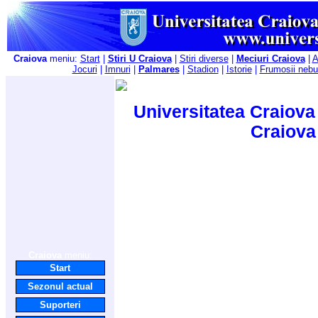
Craiova
meniu:
Start
|
Stiri U Craiova
|
Stiri diverse
|
Meciuri Craiova
|
A
Jocuri
|
Imnuri
|
Palmares
|
Stadion
|
Istorie
|
Frumosii nebu
Universitatea Craiova 
Craiova
Craiova
meniu:
Start
Sezonul actual
Suporteri