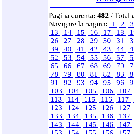
Pagina curenta:
482
/ Total 
Navigare la pagina:
1
2
13
14
15
16
17
18
1
26
27
28
29
30
31
3
39
40
41
42
43
44
4
52
53
54
55
56
57
5
65
66
67
68
69
70
7
78
79
80
81
82
83
8
91
92
93
94
95
96
9
103
104
105
106
107
113
114
115
116
117
123
124
125
126
127
133
134
135
136
137
143
144
145
146
147
153
154
155
156
157