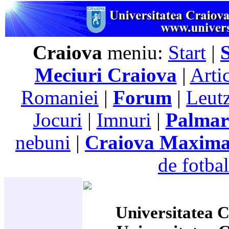
Craiova
meniu:
Start
|
Meciuri Craiova
|
Arti
Romaniei
|
Forum
|
Leutz
Jocuri
|
Imnuri
|
Palmar
nebuni
|
Craiova Maxim
de fotbal
Universitatea C