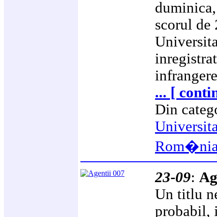
duminica, 
scorul de 
Universita
inregistrat
infrangere
... [ cont
Din categ
Universit
Rom�ni
23-09
:
Ag
Un titlu ne
probabil, 