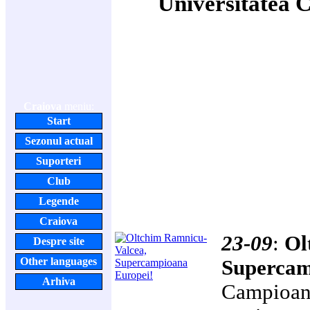
Universitatea 
Craiova
meniu:
Start
Sezonul actual
Suporteri
Club
Legende
Craiova
23-09
:
Ol
Despre site
Other languages
Supercam
Arhiva
Campioana