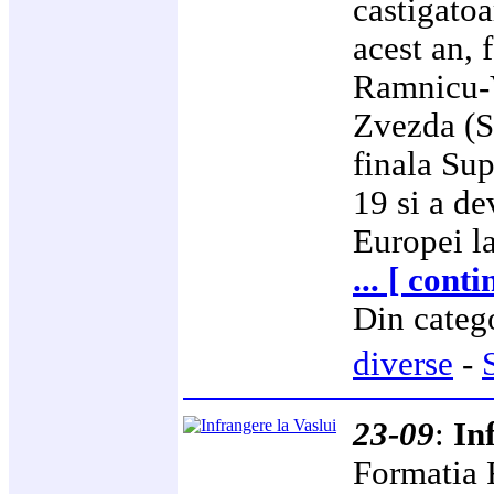
castigato
acest an, 
Ramnicu-V
Zvezda (S
finala Su
19 si a d
Europei l
... [ cont
Din categ
diverse
-
23-09
:
In
Formatia 