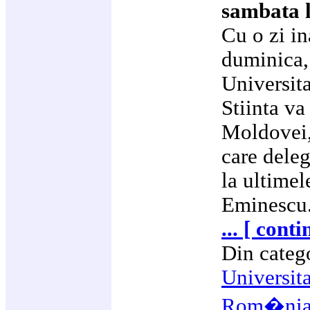
sambata l
Cu o zi in
duminica, 
Universita
Stiinta va
Moldovei, 
care deleg
la ultimel
Eminescu
... [ cont
Din categ
Universit
Rom�ni