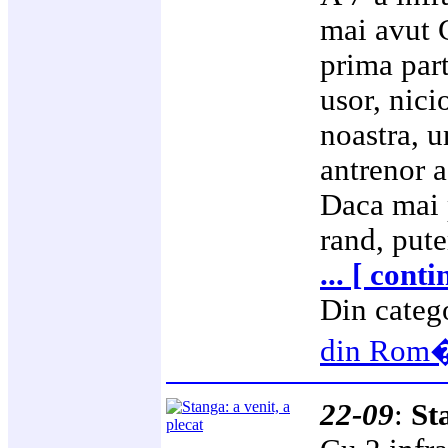
mai avut 
prima par
usor, nici
noastra, u
antrenor a
Daca mai 
rand, put
... [ cont
Din categ
din Rom
22-09
:
St