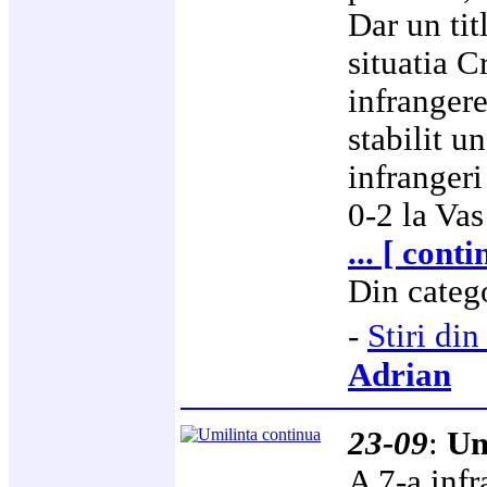
Dar un tit
situatia C
infrangere
stabilit u
infrangeri
0-2 la Vas
... [ cont
Din categ
-
Stiri d
Adrian
23-09
:
Um
A 7-a infr