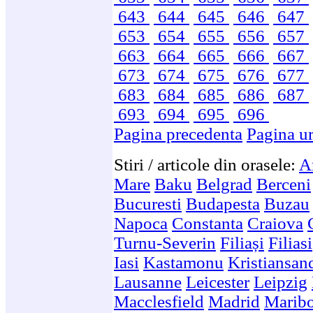
643
644
645
646
647
653
654
655
656
657
663
664
665
666
667
673
674
675
676
677
683
684
685
686
687
693
694
695
696
Pagina precedenta
Pagina u
Stiri / articole din orasele:
A
Mare
Baku
Belgrad
Berceni
Bucuresti
Budapesta
Buzau
Napoca
Constanta
Craiova
Turnu-Severin
Filiași
Filiasi
Iasi
Kastamonu
Kristiansan
Lausanne
Leicester
Leipzig
Macclesfield
Madrid
Marib