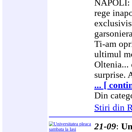
NAPOLI: T
rege inapo
exclusivi
garsoniera
Ti-am opr
ultimul mo
Oltenia...
surprise. 
... [ cont
Din categ
Stiri di
21-09
:
Un