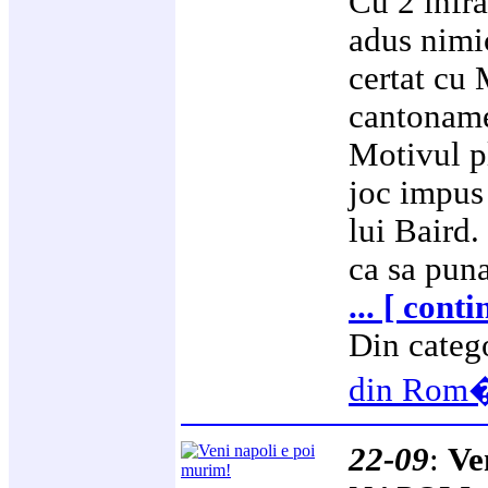
Cu 2 infra
adus nimi
certat cu 
cantoname
Motivul pl
joc impus 
lui Baird.
ca sa puna
... [ cont
Din categ
din Rom
22-09
:
Ve