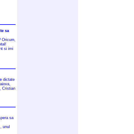
te sa
? Oricum,
tal!
t si imi
e dictate
raiova,
 Cristian
 spera sa
, unul