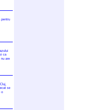
a pentru
azului
si ca
 nu are
Cluj,
decat se
e o