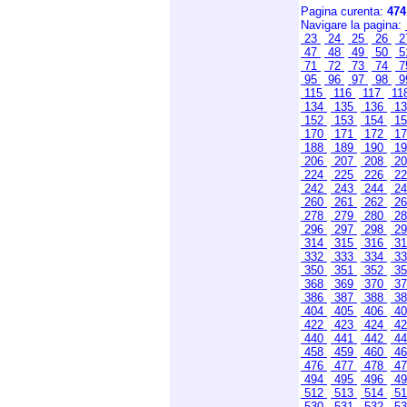
Pagina curenta:
474
Navigare la pagina:
23
24
25
26
2
47
48
49
50
5
71
72
73
74
7
95
96
97
98
9
115
116
117
11
134
135
136
1
152
153
154
1
170
171
172
1
188
189
190
1
206
207
208
2
224
225
226
2
242
243
244
2
260
261
262
2
278
279
280
2
296
297
298
2
314
315
316
3
332
333
334
3
350
351
352
3
368
369
370
3
386
387
388
3
404
405
406
4
422
423
424
4
440
441
442
4
458
459
460
4
476
477
478
4
494
495
496
4
512
513
514
5
530
531
532
5