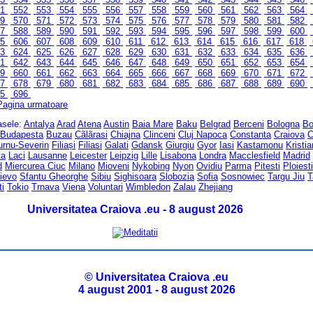
51
552
553
554
555
556
557
558
559
560
561
562
563
564
69
570
571
572
573
574
575
576
577
578
579
580
581
582
87
588
589
590
591
592
593
594
595
596
597
598
599
600
05
606
607
608
609
610
611
612
613
614
615
616
617
618
23
624
625
626
627
628
629
630
631
632
633
634
635
636
41
642
643
644
645
646
647
648
649
650
651
652
653
654
59
660
661
662
663
664
665
666
667
668
669
670
671
672
77
678
679
680
681
682
683
684
685
686
687
688
689
690
95
696
Pagina urmatoare
rasele:
Antalya
Arad
Atena
Austin
Baia Mare
Baku
Belgrad
Berceni
Bologna
Bo
Budapesta
Buzau
Cãlãrasi
Chiajna
Clinceni
Cluj Napoca
Constanta
Craiova
C
urnu-Severin
Filiași
Filiasi
Galati
Gdansk
Giurgiu
Gyor
Iasi
Kastamonu
Kristi
ta
Laci
Lausanne
Leicester
Leipzig
Lille
Lisabona
Londra
Macclesfield
Madrid
d
Miercurea Ciuc
Milano
Mioveni
Nykobing
Nyon
Ovidiu
Parma
Pitesti
Ploiesti
ievo
Sfantu Gheorghe
Sibiu
Sighisoara
Slobozia
Sofia
Sosnowiec
Targu Jiu
T
ti
Tokio
Trnava
Viena
Voluntari
Wimbledon
Zalau
Zhejiang
Universitatea Craiova .eu - 8 august 2026
© Universitatea Craiova .eu
4 august 2001 - 8 august 2026