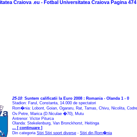
itatea Craiova .eu - Fotbal Universitatea Craiova Pagina 474
25-10
:
Suntem calificatii la Euro 2008 : Romania - Olanda 1 - 0
Stadion: Farul, Constanta, 14.000 de spectatori
Rom�nia: Lobont, Goian, Ogararu, Rat, Tamas, Chivu, Nicolita, Codre
Ov.Petre, Marica (D.Niculae �70), Mutu
Antrenor: Victor Piturca
Olanda: Stekelenburg, Van Bronckhorst, Heitinga
... [ continuare ]
Din categoria
Stiri Stiri sport diverse
-
Stiri din Rom�nia