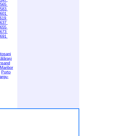
565
583
601
619
637
655
673
691
tosani
ălărași
ansand
Maribor
Porto
argu-