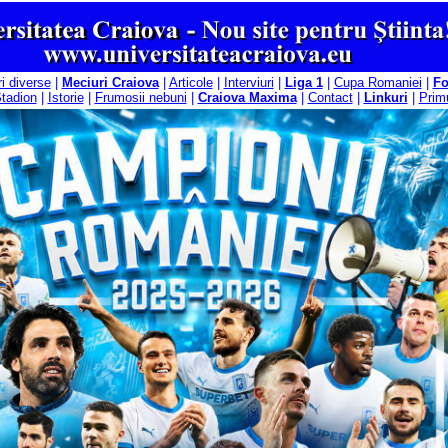
ri diverse
|
Meciuri Craiova
|
Articole
|
Interviuri
|
Liga 1
|
Cupa Romaniei
|
F
tadion
|
Istorie
|
Frumosii nebuni
|
Craiova Maxima
|
Contact
|
Linkuri
|
Primu