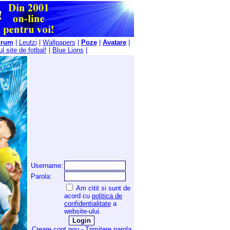
orum
|
Leutzi
|
Wallpapers
|
Poze
|
Avatare
|
l site de fotbal!
|
Blue Lions
|
Username:
Parola:
Am citit si sunt de
acord cu
politica de
confidentialitate
a
website-ului.
Creare cont nou
-
Trimitere parola