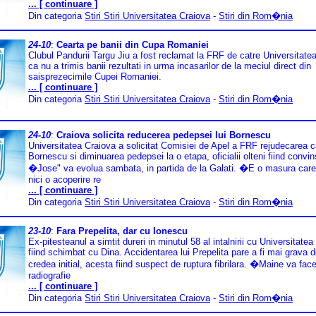
... [ continuare ]
Din categoria
Stiri Stiri Universitatea Craiova
-
Stiri din Rom�nia
24-10
:
Cearta pe banii din Cupa Romaniei
Clubul Pandurii Targu Jiu a fost reclamat la FRF de catre Universitate
ca nu a trimis banii rezultati in urma incasarilor de la meciul direct din
saisprezecimile Cupei Romaniei.
... [ continuare ]
Din categoria
Stiri Stiri Universitatea Craiova
-
Stiri din Rom�nia
24-10
:
Craiova solicita reducerea pedepsei lui Bornescu
Universitatea Craiova a solicitat Comisiei de Apel a FRF rejudecarea c
Bornescu si diminuarea pedepsei la o etapa, oficialii olteni fiind convin
�Jose" va evolua sambata, in partida de la Galati. �E o masura care
nici o acoperire re
... [ continuare ]
Din categoria
Stiri Stiri Universitatea Craiova
-
Stiri din Rom�nia
23-10
:
Fara Prepelita, dar cu Ionescu
Ex-pitesteanul a simtit dureri in minutul 58 al intalnirii cu Universitatea 
fiind schimbat cu Dina. Accidentarea lui Prepelita pare a fi mai grava 
credea initial, acesta fiind suspect de ruptura fibrilara. �Maine va fac
radiografie
... [ continuare ]
Din categoria
Stiri Stiri Universitatea Craiova
-
Stiri din Rom�nia