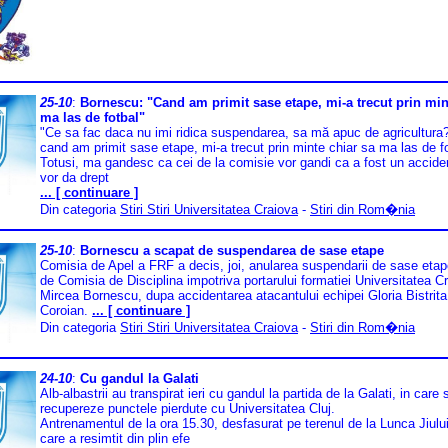
25-10
:
Bornescu: "Cand am primit sase etape, mi-a trecut prin min
ma las de fotbal"
"Ce sa fac daca nu imi ridica suspendarea, sa mă apuc de agricultura
cand am primit sase etape, mi-a trecut prin minte chiar sa ma las de fo
Totusi, ma gandesc ca cei de la comisie vor gandi ca a fost un acciden
vor da drept
... [ continuare ]
Din categoria
Stiri Stiri Universitatea Craiova
-
Stiri din Rom�nia
25-10
:
Bornescu a scapat de suspendarea de sase etape
Comisia de Apel a FRF a decis, joi, anularea suspendarii de sase etap
de Comisia de Disciplina impotriva portarului formatiei Universitatea C
Mircea Bornescu, dupa accidentarea atacantului echipei Gloria Bistrita,
Coroian.
... [ continuare ]
Din categoria
Stiri Stiri Universitatea Craiova
-
Stiri din Rom�nia
24-10
:
Cu gandul la Galati
Alb-albastrii au transpirat ieri cu gandul la partida de la Galati, in care
recupereze punctele pierdute cu Universitatea Cluj.
Antrenamentul de la ora 15.30, desfasurat pe terenul de la Lunca Jiului
care a resimtit din plin efe