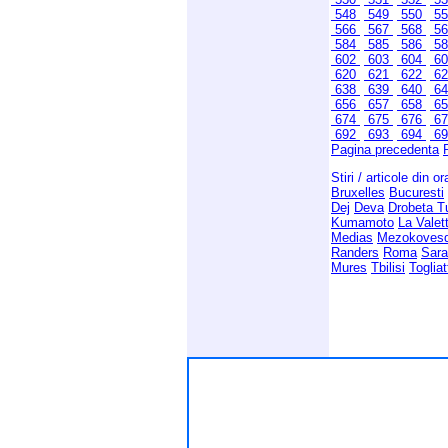
548
549
550
5
566
567
568
5
584
585
586
5
602
603
604
6
620
621
622
6
638
639
640
6
656
657
658
6
674
675
676
6
692
693
694
6
Pagina precedenta
Stiri / articole din o
Bruxelles
Bucuresti
Dej
Deva
Drobeta T
Kumamoto
La Valet
Medias
Mezokoves
Randers
Roma
Sara
Mures
Tbilisi
Togliat