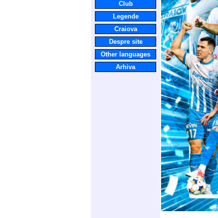
Club
Legende
Craiova
Despre site
Other languages
Arhiva