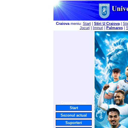
Craiova
meniu:
Start
|
Stiri U Craiova
|
Sti
Jocuri
|
Imnuri
|
Palmares
|
S
Craiova
meniu:
Start
Sezonul actual
Suporteri