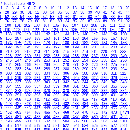
/ Total articole: 4872
1
2
3
4
5
6
7
8
9
10
11
12
13
14
15
16
17
18
19
2
7
28
29
30
31
32
33
34
35
36
37
38
39
40
41
42
43
4
1
52
53
54
55
56
57
58
59
60
61
62
63
64
65
66
67
6
5
76
77
78
79
80
81
82
83
84
85
86
87
88
89
90
91
9
9
100
101
102
103
104
105
106
107
108
109
110
111
112
1
8
119
120
121
122
123
124
125
126
127
128
129
130
131
37
138
139
140
141
142
143
144
145
146
147
148
149
150
55
156
157
158
159
160
161
162
163
164
165
166
167
168
73
174
175
176
177
178
179
180
181
182
183
184
185
186
91
192
193
194
195
196
197
198
199
200
201
202
203
204
09
210
211
212
213
214
215
216
217
218
219
220
221
222
27
228
229
230
231
232
233
234
235
236
237
238
239
240
45
246
247
248
249
250
251
252
253
254
255
256
257
258
63
264
265
266
267
268
269
270
271
272
273
274
275
276
81
282
283
284
285
286
287
288
289
290
291
292
293
294
99
300
301
302
303
304
305
306
307
308
309
310
311
312
17
318
319
320
321
322
323
324
325
326
327
328
329
330
35
336
337
338
339
340
341
342
343
344
345
346
347
348
53
354
355
356
357
358
359
360
361
362
363
364
365
366
71
372
373
374
375
376
377
378
379
380
381
382
383
384
89
390
391
392
393
394
395
396
397
398
399
400
401
402
07
408
409
410
411
412
413
414
415
416
417
418
419
420
25
426
427
428
429
430
431
432
433
434
435
436
437
438
43
444
445
446
447
448
449
450
451
452
453
454
455
456
61
462
463
464
465
466
467
468
469
470
471
472
473
[ 474 
79
480
481
482
483
484
485
486
487
488
489
490
491
492
97
498
499
500
501
502
503
504
505
506
507
508
509
510
15
516
517
518
519
520
521
522
523
524
525
526
527
528
33
534
535
536
537
538
539
540
541
542
543
544
545
546