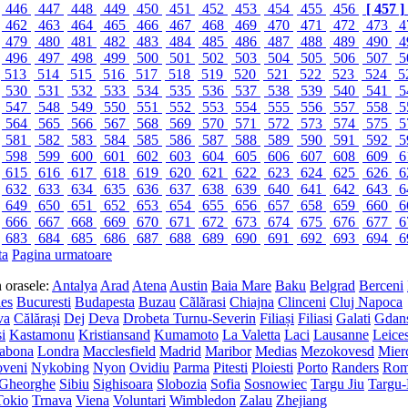
446
447
448
449
450
451
452
453
454
455
456
[ 457 ]
462
463
464
465
466
467
468
469
470
471
472
473
4
479
480
481
482
483
484
485
486
487
488
489
490
4
496
497
498
499
500
501
502
503
504
505
506
507
5
513
514
515
516
517
518
519
520
521
522
523
524
5
530
531
532
533
534
535
536
537
538
539
540
541
5
547
548
549
550
551
552
553
554
555
556
557
558
5
564
565
566
567
568
569
570
571
572
573
574
575
5
581
582
583
584
585
586
587
588
589
590
591
592
5
598
599
600
601
602
603
604
605
606
607
608
609
6
615
616
617
618
619
620
621
622
623
624
625
626
6
632
633
634
635
636
637
638
639
640
641
642
643
6
649
650
651
652
653
654
655
656
657
658
659
660
6
666
667
668
669
670
671
672
673
674
675
676
677
6
683
684
685
686
687
688
689
690
691
692
693
694
6
ta
Pagina urmatoare
in orasele:
Antalya
Arad
Atena
Austin
Baia Mare
Baku
Belgrad
Berceni
les
Bucuresti
Budapesta
Buzau
Cãlãrasi
Chiajna
Clinceni
Cluj Napoca
va
Călărași
Dej
Deva
Drobeta Turnu-Severin
Filiași
Filiasi
Galati
Gdan
si
Kastamonu
Kristiansand
Kumamoto
La Valetta
Laci
Lausanne
Leices
sabona
Londra
Macclesfield
Madrid
Maribor
Medias
Mezokovesd
Mier
veni
Nykobing
Nyon
Ovidiu
Parma
Pitesti
Ploiesti
Porto
Randers
Ro
 Gheorghe
Sibiu
Sighisoara
Slobozia
Sofia
Sosnowiec
Targu Jiu
Targu
Tokio
Trnava
Viena
Voluntari
Wimbledon
Zalau
Zhejiang