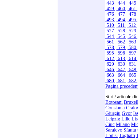
443
444
445
459
460
461
476
477
478
493
494
495
510
511
512
527
528
529
544
545
546
561
562
563
578
579
580
595
596
597
612
613
614
629
630
631
646
647
648
663
664
665
680
681
682
Pagina preceden
Stiri / articole d
Botosani
Bruxel
Constanta
Craio
Giurgiu
Gyor
Ia
Leipzig
Lille
Li
Ciuc
Milano
Mio
Saraievo
Sfantu
Tbilisi
Togliatti