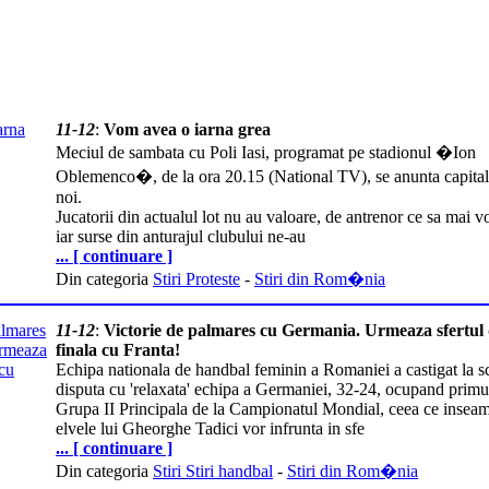
11-12
:
Vom avea o iarna grea
Meciul de sambata cu Poli Iasi, programat pe stadionul �Ion
Oblemenco�, de la ora 20.15 (National TV), se anunta capital
noi.
Jucatorii din actualul lot nu au valoare, de antrenor ce sa mai v
iar surse din anturajul clubului ne-au
... [ continuare ]
Din categoria
Stiri Proteste
-
Stiri din Rom�nia
11-12
:
Victorie de palmares cu Germania. Urmeaza sfertul
finala cu Franta!
Echipa nationala de handbal feminin a Romaniei a castigat la s
disputa cu 'relaxata' echipa a Germaniei, 32-24, ocupand primul
Grupa II Principala de la Campionatul Mondial, ceea ce insea
elvele lui Gheorghe Tadici vor infrunta in sfe
... [ continuare ]
Din categoria
Stiri Stiri handbal
-
Stiri din Rom�nia