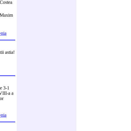
Costea
, Maxim
�nia
ii astia!
de 3-1
VIII-a a
or
�nia