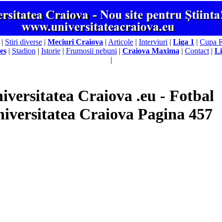
|
Stiri diverse
|
Meciuri Craiova
|
Articole
|
Interviuri
|
Liga 1
|
Cupa 
es
|
Stadion
|
Istorie
|
Frumosii nebuni
|
Craiova Maxima
|
Contact
|
Li
|
iversitatea Craiova .eu - Fotbal
iversitatea Craiova Pagina 457