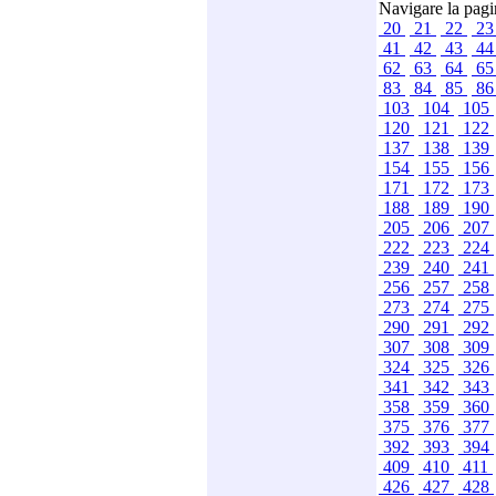
Navigare la pag
20
21
22
2
41
42
43
4
62
63
64
6
83
84
85
8
103
104
105
120
121
122
137
138
139
154
155
156
171
172
173
188
189
190
205
206
207
222
223
224
239
240
241
256
257
258
273
274
275
290
291
292
307
308
309
324
325
326
341
342
343
358
359
360
375
376
377
392
393
394
409
410
411
426
427
428