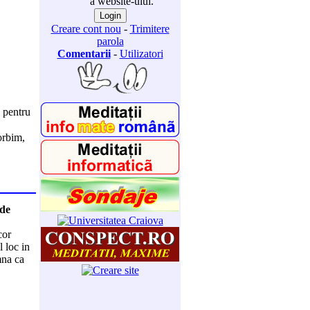
a website-ului.
Creare cont nou
-
Trimitere
parola
Comentarii
-
Utilizatori
 pentru
orbim,
 de
cor
 loc in
mna ca