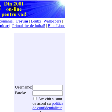
Romaniei
|
Forum
|
Leutzi
|
Wallpapers
|
nkuri
|
Primul site de fotbal!
|
Blue Lions
Username:
Parola:
Am citit si sunt
de acord cu
politica
de confidentialitate