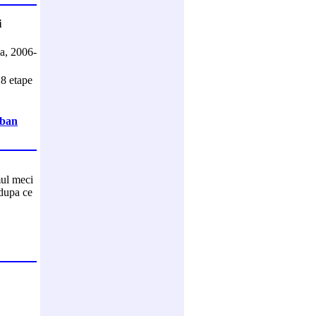
i
ga, 2006-
18 etape
rban
mul meci
 dupa ce