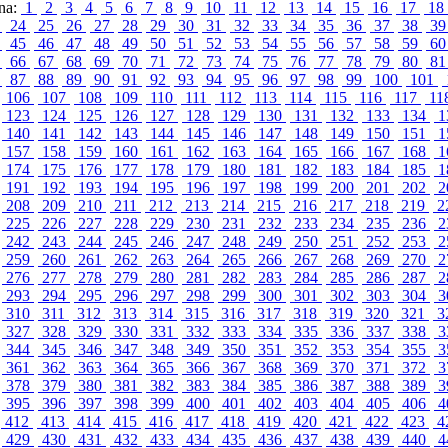
ina:
1
2
3
4
5
6
7
8
9
10
11
12
13
14
15
16
17
18
3
24
25
26
27
28
29
30
31
32
33
34
35
36
37
38
3
4
45
46
47
48
49
50
51
52
53
54
55
56
57
58
59
6
5
66
67
68
69
70
71
72
73
74
75
76
77
78
79
80
8
6
87
88
89
90
91
92
93
94
95
96
97
98
99
100
101
106
107
108
109
110
111
112
113
114
115
116
117
11
123
124
125
126
127
128
129
130
131
132
133
134
1
140
141
142
143
144
145
146
147
148
149
150
151
1
157
158
159
160
161
162
163
164
165
166
167
168
1
174
175
176
177
178
179
180
181
182
183
184
185
1
191
192
193
194
195
196
197
198
199
200
201
202
2
208
209
210
211
212
213
214
215
216
217
218
219
2
225
226
227
228
229
230
231
232
233
234
235
236
2
242
243
244
245
246
247
248
249
250
251
252
253
2
259
260
261
262
263
264
265
266
267
268
269
270
2
276
277
278
279
280
281
282
283
284
285
286
287
2
293
294
295
296
297
298
299
300
301
302
303
304
3
310
311
312
313
314
315
316
317
318
319
320
321
3
327
328
329
330
331
332
333
334
335
336
337
338
3
344
345
346
347
348
349
350
351
352
353
354
355
3
361
362
363
364
365
366
367
368
369
370
371
372
3
378
379
380
381
382
383
384
385
386
387
388
389
3
395
396
397
398
399
400
401
402
403
404
405
406
4
412
413
414
415
416
417
418
419
420
421
422
423
4
429
430
431
432
433
434
435
436
437
438
439
440
4