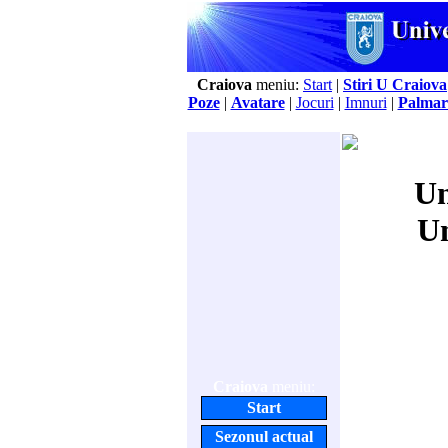
Craiova
meniu:
Start
|
Stiri U Craiova
Poze
|
Avatare
|
Jocuri
|
Imnuri
|
Palmar
Un
Un
Craiova
meniu:
Start
Sezonul actual