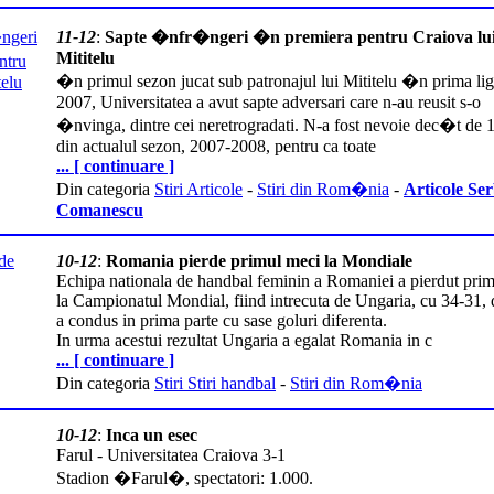
11-12
:
Sapte �nfr�ngeri �n premiera pentru Craiova lu
Mititelu
�n primul sezon jucat sub patronajul lui Mititelu �n prima li
2007, Universitatea a avut sapte adversari care n-au reusit s-o
�nvinga, dintre cei neretrogradati. N-a fost nevoie dec�t de 
din actualul sezon, 2007-2008, pentru ca toate
... [ continuare ]
Din categoria
Stiri Articole
-
Stiri din Rom�nia
-
Articole Se
Comanescu
10-12
:
Romania pierde primul meci la Mondiale
Echipa nationala de handbal feminin a Romaniei a pierdut pri
la Campionatul Mondial, fiind intrecuta de Ungaria, cu 34-31,
a condus in prima parte cu sase goluri diferenta.
In urma acestui rezultat Ungaria a egalat Romania in c
... [ continuare ]
Din categoria
Stiri Stiri handbal
-
Stiri din Rom�nia
10-12
:
Inca un esec
Farul - Universitatea Craiova 3-1
Stadion �Farul�, spectatori: 1.000.