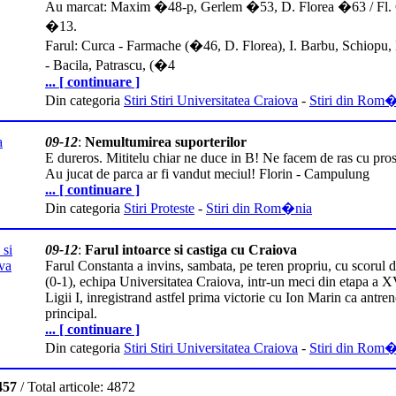
Au marcat: Maxim �48-p, Gerlem �53, D. Florea �63 / Fl. 
�13.
Farul: Curca - Farmache (�46, D. Florea), I. Barbu, Schiopu
- Bacila, Patrascu, (�4
... [ continuare ]
Din categoria
Stiri Stiri Universitatea Craiova
-
Stiri din Rom
09-12
:
Nemultumirea suporterilor
E dureros. Mititelu chiar ne duce in B! Ne facem de ras cu prost
Au jucat de parca ar fi vandut meciul! Florin - Campulung
... [ continuare ]
Din categoria
Stiri Proteste
-
Stiri din Rom�nia
09-12
:
Farul intoarce si castiga cu Craiova
Farul Constanta a invins, sambata, pe teren propriu, cu scorul 
(0-1), echipa Universitatea Craiova, intr-un meci din etapa a X
Ligii I, inregistrand astfel prima victorie cu Ion Marin ca antren
principal.
... [ continuare ]
Din categoria
Stiri Stiri Universitatea Craiova
-
Stiri din Rom
457
/ Total articole: 4872